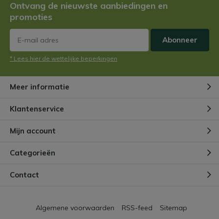
Ontvang de nieuwste aanbiedingen en
Door
Niels Cox
promoties
Abonneer
Hoe maak je een vleesetende
plantentuin?
* Lees hier de wettelijke beperkingen
Door
Niels
Meer informatie
Vleesetende planten en
ongediertebestrijding
Klantenservice
Door
NIels
Mijn account
Wat voegen perliet en turf toe
Categorieën
aan de potgrond van
vleesetende planten?
Door
Niels Cox
Contact
Algemene voorwaarden
RSS-feed
Sitemap