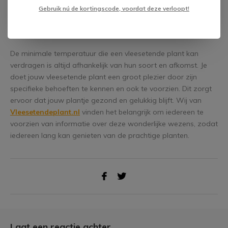
overleven.
Gebruik nú de kortingscode, voordat deze verloopt!
Conclusie
De minimale temperatuur die een vleesetende plant kan
verdragen is altijd afhankelijk van hun soort en afkomst. Je
doet jouw vleesetende plant een groot plezier door zijn
specifieke behoeften te kennen en ook te voorzien. Dit zorgt
ervoor dat jouw plantje gezond en gelukkig blijft. Wij van
Vleesetendeplant.nl
vinden het belangrijk om iedereen te
voorzien van informatie over deze wonderlijke wezens, zodat
iedereen lang kan genieten van de prachtige planten.
Laat een reactie achter