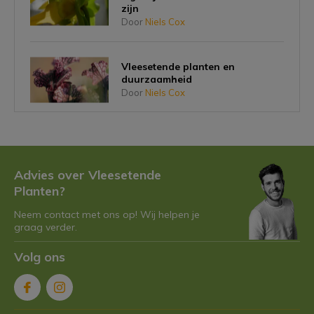
zijn
Door
Niels Cox
Vleesetende planten en
duurzaamheid
Door
Niels Cox
Planten die vlees eten én schattig
zijn, bestaat dat?
Door
Niels Cox
Advies over Vleesetende
Planten?
Neem contact met ons op! Wij helpen je
Niet alle vleesetende planten zijn
graag verder.
hetzelfde: de 7 coolste soorten
op een rij
Door
Niels Cox
Volg ons
De perfecte vleesetende plant
voor muggenhaters: feit of fabel?