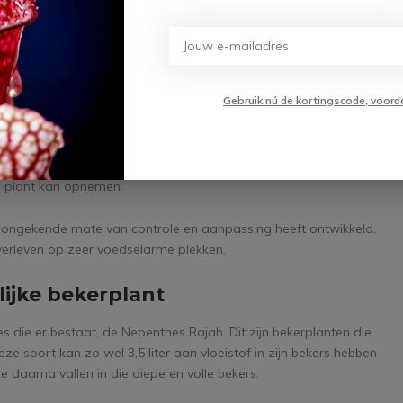
aden, het is te vergelijken met een spierreactie. Bij aanraking
ist. Pas bij twee signalen volgt er actie. Het zou zelfs bijna dierlijk
o ongelofelijk bijzonder maakt.
jft de val open en reset deze zichzelf als het ware. Twee
Gebruik nú de kortingscode, voord
icht. Mocht de prooi daarna blijven bewegen en dus extra
stiging, waarna de plant de vertering in gang zet.
en. De randen van het blad vormen een soort zegel, waardoor de
maag. Verteringsenzymen worden afgegeven en de prooi wordt
e plant kan opnemen.
n ongekende mate van controle en aanpassing heeft ontwikkeld.
verleven op zeer voedselarme plekken.
lijke bekerplant
 die er bestaat, de Nepenthes Rajah. Dit zijn bekerplanten die
eze soort kan zo wel 3,5 liter aan vloeistof in zijn bekers hebben
e daarna vallen in die diepe en volle bekers.