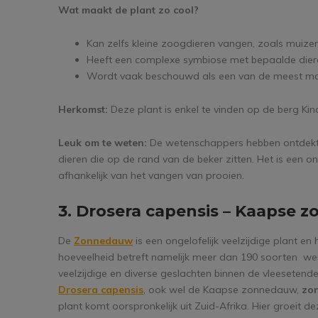
Wat maakt de plant zo cool?
Kan zelfs kleine zoogdieren vangen, zoals muizen
Heeft een complexe symbiose met bepaalde diere
Wordt vaak beschouwd als een van de meest maj
Herkomst:
Deze plant is enkel te vinden op de berg Ki
Leuk om te weten:
De wetenschappers hebben ontdekt
dieren die op de rand van de beker zitten. Het is een 
afhankelijk van het vangen van prooien.
3. Drosera capensis – Kaapse
De
Zonnedauw
is een ongelofelijk veelzijdige plant e
hoeveelheid betreft namelijk meer dan 190 soorten we
veelzijdige en diverse geslachten binnen de vleesetend
Drosera capensis
, ook wel de Kaapse zonnedauw,
zon
plant komt oorspronkelijk uit Zuid-Afrika. Hier groei