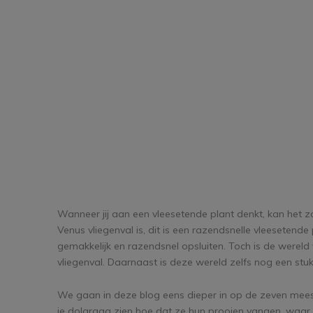
Wanneer jij aan een vleesetende plant denkt, kan het z
Venus vliegenval is, dit is een razendsnelle vleesetend
gemakkelijk en razendsnel opsluiten. Toch is de werel
vliegenval. Daarnaast is deze wereld zelfs nog een stuk
We gaan in deze blog eens dieper in op de zeven mee
je dolgraag zien hoe dat ze hun prooien vangen, waar