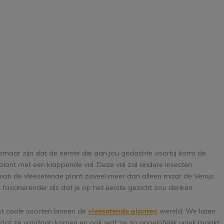
omaar zijn dat de eerste die aan jou gedachte voorbij komt de
e plant met een klappende val. Deze val zal andere insecten
d van de vleesetende plant zoveel meer dan alleen maar de Venus
 fascinerender als dat je op het eerste gezicht zou denken.
st coole soorten binnen de
vleesetende planten
wereld. We laten
 dat ze vandaan komen en ook wat ze zo ongelofelijk uniek maakt.