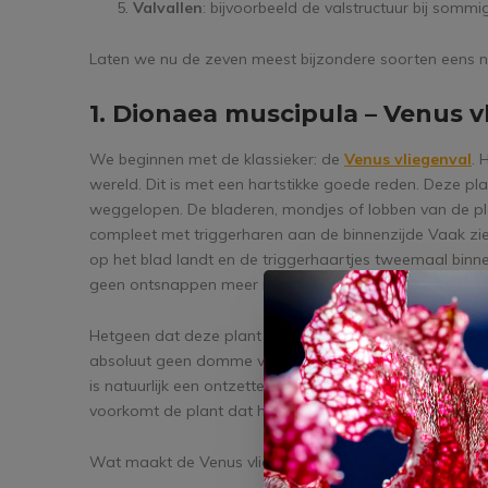
Valvallen
: bijvoorbeeld de valstructuur bij somm
Laten we nu de zeven meest bijzondere soorten eens n
1. Dionaea muscipula – Venus v
We beginnen met de klassieker: de
Venus vliegenval
. 
wereld. Dit is met een hartstikke goede reden. Deze plant
weggelopen. De bladeren, mondjes of lobben van de plan
compleet met triggerharen aan de binnenzijde Vaak zie 
op het blad landt en de triggerhaartjes tweemaal binn
geen ontsnappen meer mogelijk is.
Hetgeen dat deze plant zo ongelofelijk fascinerend maakt
absoluut geen domme val die alles dichtklapt wat er op 
is natuurlijk een ontzettend absurd begrip in de planten
voorkomt de plant dat hij zijn energie verspilt aan bijv
Wat maakt de Venus vliegenvanger zo cool?