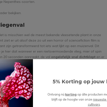
ige Nepenthes-soorten.
ader bekijken.
liegenval
Het is misschien wel de meest bekende vleesetende plant in onze
 ziet er uit alsof deze zo uit een horror of sciencefiction film is
t zijn getransformeerd tot iets wat lijkt op een muizenval. Dit
je hier dat wanneer er een nietsvermoedende vlieg, mier of spin
en 20 seconden aanraakt, de val
ongelofelijk snel dichtklapt
en er
, is de combinatie van snelheid, precisie en ook efficiëntie. Het is
landt nee, de Venus vliegenval lijkt als het ware na te denken. Dit
5% Korting op jouw 
wereld. De val sluit pas als er sprake is van een echte prooi. Zo
oorbeeld vallende regendruppels of blaadjes.
Ontvang nú
korting
op álle producten m
blijft op de hoogte van onze
nieuwste
cultivars
.