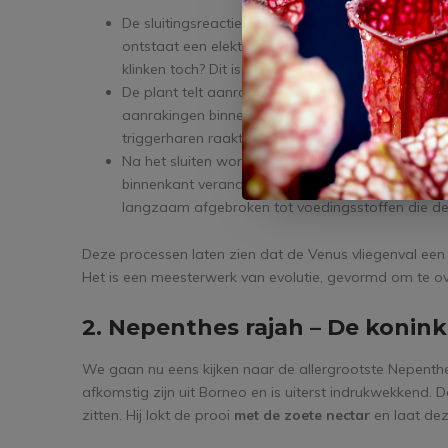
De sluitingsreactie is een soort van elektrisch gel
ontstaat een elektrisch signaal dat door de plant re
klinken toch? Dit is dat wat de Venus vliegenval z
De plant telt aanrakingen. Eén aanraking? Dan bli
aanrakingen binnen 20 seconden? Dan klapt hij d
triggerharen raakt, dan wordt dit geteld als beve
Na het sluiten wordt de val hermetisch afgeslot
binnenkant verandert in een soort natuurlijke 
langzaam afgebroken tot voedingsstoffen die d
Deze processen laten zien dat de Venus vliegenval ee
Het is een meesterwerk van evolutie, gevormd om te o
2. Nepenthes rajah – De konink
We gaan nu eens kijken naar de allergrootste Nepenthes
afkomstig zijn uit Borneo en is uiterst indrukwekkend. D
zitten. Hij lokt de prooi
met de zoete nectar
en laat dez