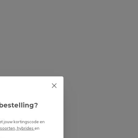
en
ongediertebestrijding
Door
NIels
Wat voegen perliet en
turf toe aan de
potgrond van
vleesetende planten?
Door
Niels Cox
bestelling?
et jouw kortingscode en
 soorten, hybrides
en