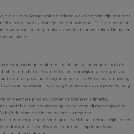
, zijn die fijne, langwerpige bladeren welke bezaaid zijn met rode
n elk uiteinde van elk haartje een dauwdruppel. Dit zijn geen echte
ie waarin insecten gemakkelijk verstrikt kunnen raken. Het is een
kunnen lokken
ra capensis is geen plant die echt snel zal bewegen zoals de
t uiterst effectief is. Zodra het insect namelijk in de druppel vast
 knuffel om de prooi heen beginnen te krullen. Het is een omhelzing
t echt uren kan duren. Toch zorgt het ervoor dat de prooi volledig
ote of meerdere prooien, kunnen de bladeren
slijmerig,
sis heeft hier een praktische oplossing voor: hij maakt gewoon
blijft de plant zich in een zekere zin resetten.
tzettend vergevingsgezind, groeit snel, bloeit gemakkelijk en stelt
delijke droogte of te veel water. Daarmee is hij de
perfecte
met vleesetende planten.