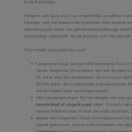
in de Kaapregio.
Hetgeen dat deze soort zo ongelofelijk opvallend maakt
haartjes, ook wel bekend als trichomen. Hier bevindt aa
dauwdruppels maar een glinsterende plakkerige substant
zoetachtige substantie die de prooien ook met gemak 
Wat maakt deze plant zo cool?
Langzame maar doelgerichte beweging. Een Drose
Venus vliegenval. Dit betekent niet dat de plant nie
zit, zul je zien dat de bladeren als een soort van
als het ware. Het is daarnaast ook een proces da
wordt bedekt door verteringssappen.
Slim herstelvermogen. Na het vangen van een gr
beschadigd of uitgedroogd
raken. Drosera capen
nieuwe bladeren aan en laat de oude afsterven. Zo 
Ideaal voor beginners. Deze zonnedauwsoort is on
vrijwel geen eisen. Hij kan zelfs herstellen van tij
instapplant
voor iedereen die kennis wil maken 