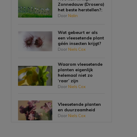
Zonnedauw (Drosera)
het beste herstellen?:
Door
Nalin
Wat gebeurt er als
een vleesetende plant
géén insecten krijgt?
Door
Niels Cox
Waarom vleesetende
planten eigenlijk
helemaal niet zo
‘raar’ zijn
Door
Niels Cox
Vleesetende planten
en duurzaamheid
Door
Niels Cox
Planten die vlees eten