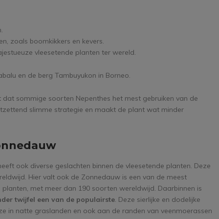
.
n, zoals boomkikkers en kevers.
estueuze vleesetende planten ter wereld.
nabalu en de berg Tambuyukon in Borneo.
 dat sommige soorten Nepenthes het mest gebruiken van de
ontzettend slimme strategie en maakt de plant wat minder
 zonnedauw
n heeft ook diverse geslachten binnen de vleesetende planten. Deze
reldwijd. Hier valt ook de Zonnedauw is een van de meest
e planten, met meer dan 190 soorten wereldwijd. Daarbinnen is
der twijfel een van de populairste
. Deze sierlijke en dodelijke
t deze in natte graslanden en ook aan de randen van veenmoerassen