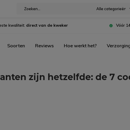
Alle categorieën
este kwaliteit:
direct van de kweker
Vóór 14
Soorten
Reviews
Hoe werkt het?
Verzorgin
anten zijn hetzelfde: de 7 co