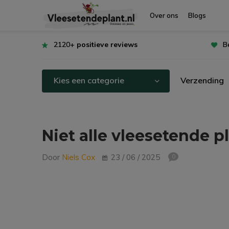
Over ons
Blogs
2120+
positieve reviews
B
Kies een categorie
Verzending
Niet alle vleesetende pl
Door
Niels Cox
23 / 06 / 2025
0