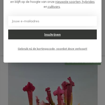
en blijft op de hoogte van onze
nieuwste soorten, hybrides
Moerasbak "Karel" (zelf samenstellen) - 1 grote vleeseter
en
cultivars
.
€ 17,99
5 op voorraad
Deliverytime
Maandag verzonden
Inschrijven
(3)
Gebruik nú de kortingscode, voordat deze verloopt!
UITERMATE GESCHIKT