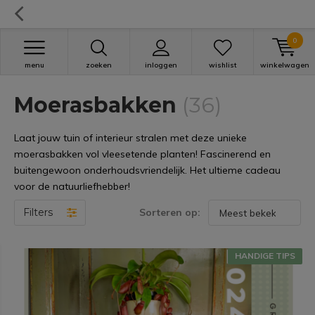
0
menu
zoeken
inloggen
wishlist
winkelwagen
Moerasbakken
(36)
Laat jouw tuin of interieur stralen met deze unieke
moerasbakken vol vleesetende planten! Fascinerend en
buitengewoon onderhoudsvriendelijk. Het ultieme cadeau
voor de natuurliefhebber!
Filters
Sorteren op:
HANDIGE TIPS