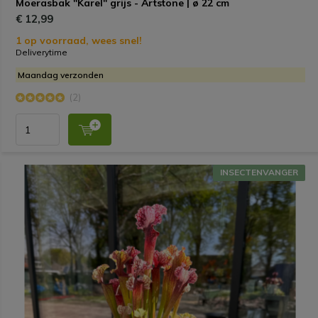
Moerasbak "Karel" grijs - Artstone | ø 22 cm
€ 12,99
1 op voorraad, wees snel!
Deliverytime
Maandag verzonden
(2)
INSECTENVANGER