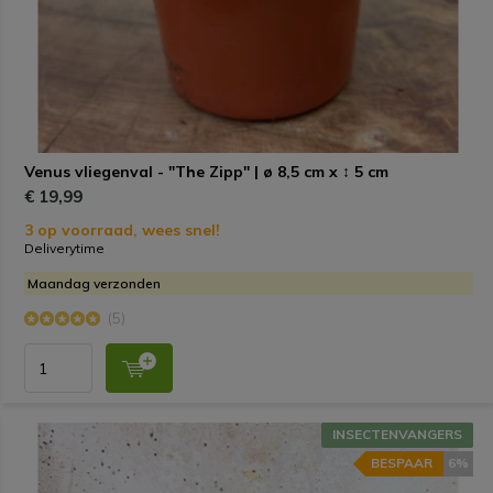
Venus vliegenval - "The Zipp" | ø 8,5 cm x ↕ 5 cm
€ 19,99
3 op voorraad, wees snel!
Deliverytime
Maandag verzonden
(5)
INSECTENVANGERS
BESPAAR
6%