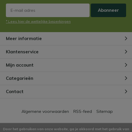
Sommige van deze planten, zoals de Venus Vliegenval,
Abonneer
hebben een valmechanisme ontwikkeld dat snel
dichtklapt wanneer de prooi op de haartjes van de
* Lees hier de wettelijke beperkingen
Venus Vliegeval loopt. Het is daarnaast ook
uitzonderlijk in de planten wereld dat een plant zoals
de
Venus Vliegenval
kan
tellen
. Wat bedoelen wij
Meer informatie
hiermee?
Klantenservice
De Venus Vliegenval heeft haartjes binnen in de mond.
Mijn account
Wanneer een insect hier overheen loopt en 2 maal
binnen
20 seconden
de haartjes beweegt, klapt de val
Categorieën
dicht. Mocht dit niet binnen 20 seconden gebeuren dan
reset de val zich.
Contact
Het proces van de
bekerplant
ziet er als volgt uit: Het
insect landt op de beker, de pootjes van het insect
Algemene voorwaarden
RSS-feed
Sitemap
komen op gladde groeven terecht welke zich in de
rand van de beker bevinden, het insect verliest hierdoor
zijn grip en valt in de beker. De haren die zich in de
Door het gebruiken van onze website, ga je akkoord met het gebruik van