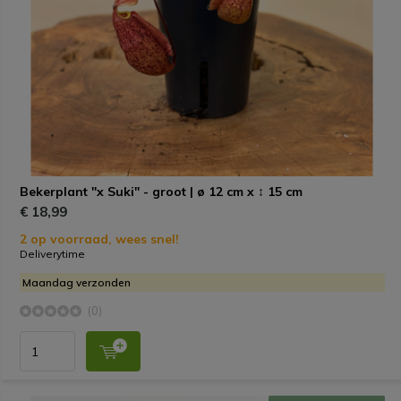
Bekerplant "x Suki" - groot | ø 12 cm x ↕ 15 cm
€ 18,99
2 op voorraad, wees snel!
Deliverytime
Maandag verzonden
(0)