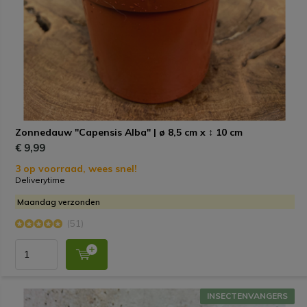
Zonnedauw "Capensis Alba" | ø 8,5 cm x ↕ 10 cm
€ 9,99
3 op voorraad, wees snel!
Deliverytime
Maandag verzonden
(51)
INSECTENVANGERS