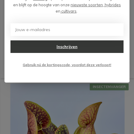
en blijft op de hoogte van onze
nieuwste soorten, hybrides
en
cultivars
.
Trompetbekerplant "Eva" - groot | ø 12 cm x ↕ 20-25 cm
€ 15,99
2 op voorraad, wees snel!
Deliverytime
Maandag verzonden
Inschrijven
(0)
Gebruik nú de kortingscode, voordat deze verloopt!
INSECTENVANGER