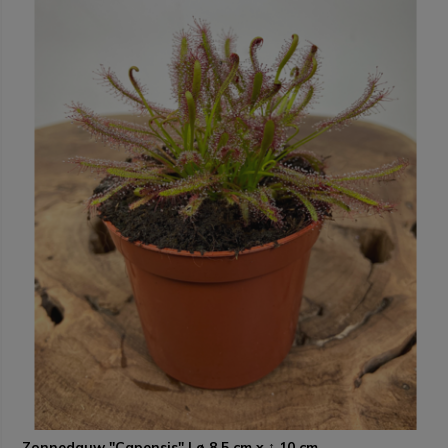
Zonnedauw "Capensis" | ø 8,5 cm x ↕ 10 cm