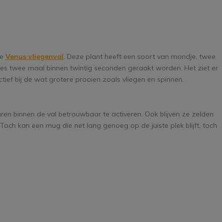
de
Venus vliegenval
. Deze plant heeft een soort van mondje, twee
jes twee maal binnen twintig seconden geraakt worden. Het ziet er
ctief bij de wat grotere prooien zoals vliegen en spinnen.
aren binnen de val betrouwbaar te activeren. Ook blijven ze zelden
 Toch kan een mug die net lang genoeg op de juiste plek blijft, toch