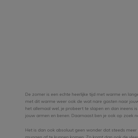
De zomer is een echte heerlijke tijd met warme en lang
met dit warme weer ook de wat nare gasten naar jouw 
het allemaal wel, je probeert te slapen en dan ineens is
jouw armen en benen. Daarnaast ben je ook op zoek na
Het is dan ook absoluut geen wonder dat steeds meer
muggen af te kunnen komen. Zo komt dan ook de vleesete