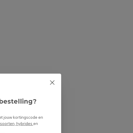
en
ongediertebestrijding
Door
NIels
Wat voegen perliet en
turf toe aan de
potgrond van
vleesetende planten?
Door
Niels Cox
bestelling?
et jouw kortingscode en
 soorten, hybrides
en