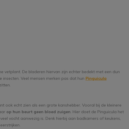
one vetplant. De bladeren hiervan zijn echter bedekt met een dun
inere insecten. Veel mensen merken pas dat hun
Pinguicula
itten.
 ook echt zien als een grote kanshebber. Vooral bij de kleinere
maar
op hun beurt geen bloed zuigen
. Hier doet de Pinguicula het
 veel vocht aanwezig is. Denk hierbij aan badkamers of keukens,
eerstrijken.