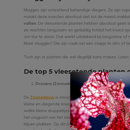
Muggen zijn ontzettend behendige vliegers. Ze zijn super 
maakt deze insecten absoluut niet tot de meest makkel
vallen
. De vleesetende planten hebben absoluut geen
ze wachten langzaam en geduldig totdat het insect op d
om toe te slaan. Dat werkt uitstekend bij langzame of ni
Maar muggen? Die zijn vaak net een stapje te slim of te
Toch zijn er planten die wel degelijk kans maken. Late
De top 5 vleesetende planten
Drosera (Zonnedauw)
De
Zonnedauw
is misschien wel de meest veelbeloven
kleine en vliegende insecten. Dit is een plant met hele 
welke kleine druppeltjes afscheiden. Deze druppeltjes li
het oogpunt van het insect ziet het er uit als een lekke
blijven plakken. Op dit moment zal de plant zijn blad w