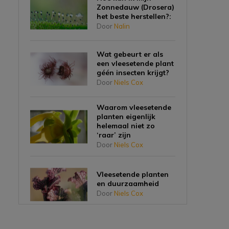
Zonnedauw (Drosera)
het beste herstellen?:
Door
Nalin
Wat gebeurt er als
een vleesetende plant
géén insecten krijgt?
Door
Niels Cox
Waarom vleesetende
planten eigenlijk
helemaal niet zo
‘raar’ zijn
Door
Niels Cox
Vleesetende planten
en duurzaamheid
Door
Niels Cox
Planten die vlees eten