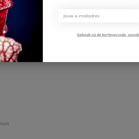
omt op het vangen van de kleine insecten, dit inclusief fruitvliegjes
zitten om even te rusten. Ze vangen ze dus absoluut niet uit de
Gebruik nú de kortingscode, voord
nsect besluit om even een pitstop te maken. Dit kan vooral in de
eerzet.
ltaat