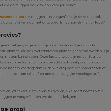
zet die de muggen ook gewoon voor jou vangt?
esetende plant
die muggen kan vangen? Kun je deze dan ook
g eens kijken naar het antwoord. Is het namelijk feit of fabel?
recies?
erdelgers, wil je natuurlijk eerst weten wat je in huis haalt.
ende planten, die ook wel carnivoren planten genoemd worden, zijn
s en muizen kunnen eten. Deze laatste twee zijn natuurlijk alleen
oluut niet bloeddorstig, maar doen dit slechts uit pure noodzaak.
ar de bodem voedingsarm is, denk hierbij aan: veenmoerassen of
nen ze toch aan stikstof en andere belangrijke voedingsstoffen
len, valbekers, klemvallen, zuigvallen, elke soort heeft zo zijn
muggen te vangen? Laten we dat eens bekijken.
ige prooi