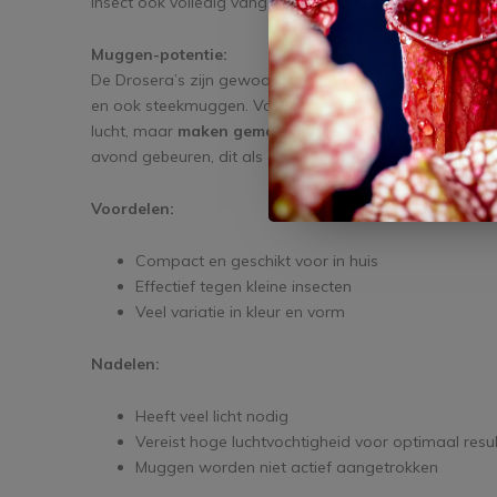
insect ook volledig vangen.
Muggen-potentie:
De Drosera’s zijn gewoon perfect bij uitstek als het aank
en ook steekmuggen. Vooral als deze op het blad gaan 
lucht, maar
maken gemakkelijk een kans
wanneer een i
avond gebeuren, dit als de mug zich echt even ergens n
Voordelen:
Compact en geschikt voor in huis
Effectief tegen kleine insecten
Veel variatie in kleur en vorm
Nadelen:
Heeft veel licht nodig
Vereist hoge luchtvochtigheid voor optimaal resu
Muggen worden niet actief aangetrokken