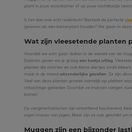
plant in jouw woonkamer of op jouw nachtkastje neer
Is het dan ook echt realistisch? Bestaat de perfecte
vle
gewoon als een kamerplant houden? We gaan in deze blo
Wat zijn vleesetende planten p
Voordat we echt gaan duiken in de wereld van de muggenv
Daarom geven we je graag
een beetje uitleg
. Vleeset
planten die insecten en ook kleine diertjes zoals kikker
maar in de meest
uitzonderlijke gevallen
. Ze zijn abs
Veel van deze planten groeien namelijk op plekken wa
rotsachtige gebieden. Doordat ze insecten vangen, kun
komen.
De vangmechanismen zijn ontzettend fascinerend: kleefval
eigen manier van jagen. Maar zijn ze ook geschikt om 
Muggen zijn een bijzonder last