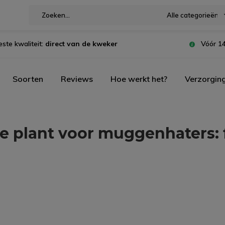
Alle categorieën
este kwaliteit:
direct van de kweker
Vóór 14
Soorten
Reviews
Hoe werkt het?
Verzorgin
e plant voor muggenhaters: f