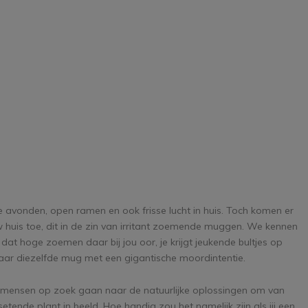
e avonden, open ramen en ook frisse lucht in huis. Toch komen er
huis toe, dit in de zin van irritant zoemende muggen. We kennen
 dat hoge zoemen daar bij jou oor, je krijgt jeukende bultjes op
ar diezelfde mug met een gigantische moordintentie.
 mensen op zoek gaan naar de natuurlijke oplossingen om van
nde plant in beeld. Hoe handig zou het namelijk zijn als jij een