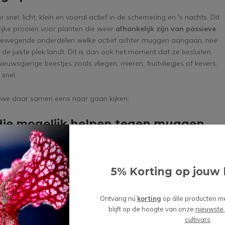
snel, licht, klein en vooral actief in de schemering en 's nachts. Dit
ijke prooien voor planten die weer
afhankelijk zijn van passieve
 bewegende onderdelen welke actief achter muggen aangaan, nee
e juiste plek landt. Dit is dan ook het moment dat ze besluiten
euwsgierige beestjes zoals vliegen, mieren, fruitvliegjes of kevers.
 snel.
n we daar samen eens naar gaan kijken:
 die mogelijk helpen tegen muggen
de vleesetende plant, wanneer het aankomt op het vangen van
5% Korting op jouw 
lange en slanke bladeren, welke bedekt zijn met
kleverige tentakels
,
jken op de dauw en glinsteren ook prachtig in het zonlicht. Vanuit
Ontvang nú
korting
op álle producten m
re zoete maaltijd. Zodra deze landt op de druppel zal het insect
blijft op de hoogte van onze
nieuwste
aarin het insect verstrikt zit langzaam oprollen en daarmee het
cultivars
.