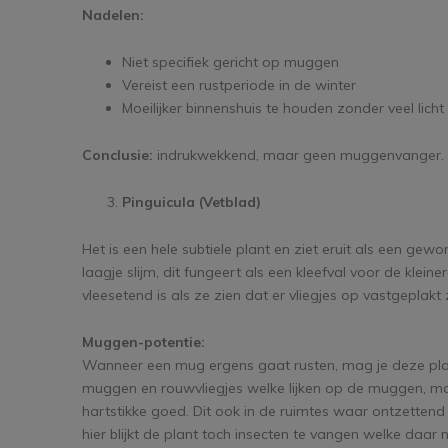
Nadelen:
Niet specifiek gericht op muggen
Vereist een rustperiode in de winter
Moeilijker binnenshuis te houden zonder veel licht
Conclusie:
indrukwekkend, maar geen muggenvanger.
Pinguicula (Vetblad)
Het is een hele subtiele plant en ziet eruit als een gew
laagje slijm, dit fungeert als een kleefval voor de kle
vleesetend is als ze zien dat er vliegjes op vastgeplakt z
Muggen-potentie:
Wanneer een mug ergens gaat rusten, mag je deze plant
muggen en rouwvliegjes welke lijken op de muggen, 
hartstikke goed. Dit ook in de ruimtes waar ontzettend
hier blijkt de plant toch insecten te vangen welke daar n