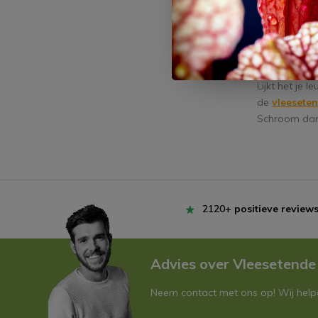
weleens op h
plant
‘ komt 
Vleese
Lijkt het je
de
vleeseten
Schroom dan 
2120+
positieve review
Advies over Vleesetende
Neem contact met ons op! Wij helpe