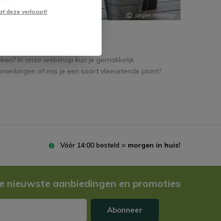
etende
at deze verloopt!
ebben? In onze webshop kun je gemakkelijk
pmerkingen of mis je een soort vleesetende plant?
Vóór 14:00 besteld =
morgen in huis!
e nieuwste aanbiedingen en promoties
Abonneer