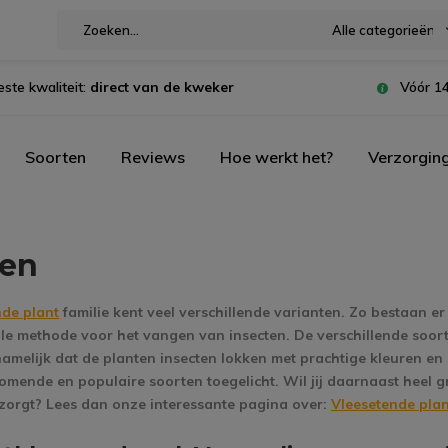
Alle categorieën
este kwaliteit:
direct van de kweker
Vóór 14
Soorten
Reviews
Hoe werkt het?
Verzorgin
ten
nde plant
familie kent veel verschillende varianten. Zo bestaan er
lle methode voor het vangen van insecten. De verschillende soor
namelijk dat de planten insecten lokken met prachtige kleuren 
mende en populaire soorten toegelicht. Wil jij daarnaast heel 
rzorgt? Lees dan onze interessante pagina over:
Vleesetende pla