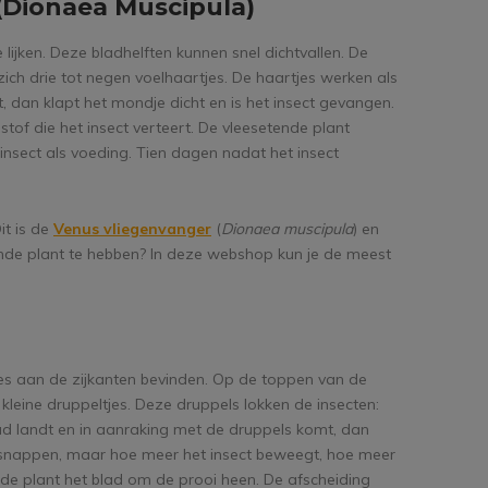
(Dionaea Muscipula)
lijken. Deze bladhelften kunnen snel dichtvallen. De
zich drie tot negen voelhaartjes. De haartjes werken als
 dan klapt het mondje dicht en is het insect gevangen.
tof die het insect verteert. De vleesetende plant
 insect als voeding. Tien dagen nadat het insect
it is de
Venus vliegenvanger
(
Dionaea muscipula
) en
etende plant te hebben? In deze webshop kun je de meest
rtjes aan de zijkanten bevinden. Op de toppen van de
kleine druppeltjes. Deze druppels lokken de insecten:
 blad landt en in aanraking met de druppels komt, dan
ontsnappen, maar hoe meer het insect beweegt, hoe meer
t de plant het blad om de prooi heen. De afscheiding