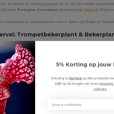
prooi en neemt de voedingssappen op. Er zijn een aantal vleeseten
(
Drosera
),
Portugese Zonnedauw
(drosophyllum
),
Vetblad
(
Pinguicul
De zonnedauw en vetblad komen voor in delen van België en Nederl
erval: Trompetbekerplant & Bekerpla
m als zegt, heeft het blad van de Bekerval de vorm van een beker.
et kleine verticale gleufjes. De functie hiervan is dat een insect ner
n het blad en in de beker glijdt. In de beker zelf zitten allerlei stevi
naar beneden zijn gericht. Het doel van deze haartjes is dat de proo
5% Korting op jouw 
en en niet kan ontsnappen. Onderaan in de beker bevindt zich een w
elke de prooi verteert. Er zijn verschillende soorten Bekerplanten. N
Ontvang nú
korting
op álle producten m
ekerplant
(
Sarracenia
) en de
Bekerplant
(
Nepenthes
). Een bijnaam
blijft op de hoogte van onze
nieuwste
 ‘Apenbeker’, omdat er apen gezien zijn die uit de grote bekers wate
cultivars
.
le bekerplantsoorten, zoals de Nepenthes ‘Raja’ kunnen bekers van 
n. Met deze grote bekers van de Nepenthes, staan kraagdieren, zoa