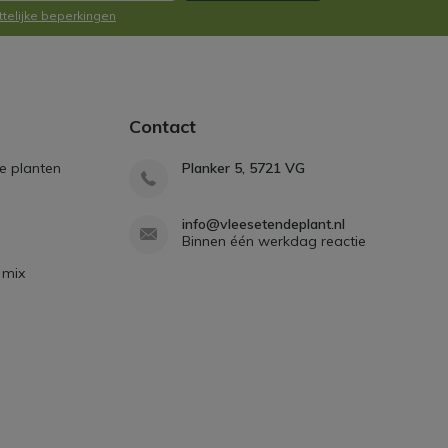
ttelijke beperkingen
Contact
e planten
Planker 5, 5721 VG
info@vleesetendeplant.nl
Binnen één werkdag reactie
 mix