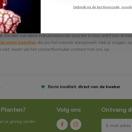
et menu. De beruchte familienaam ‘
vleesetende plant of insecten
Gebruik nú de kortingscode, voord
daarom bij deze soort daadwerkelijk tot zijn recht.
tende plant kopen
 leuk om één van deze indrukwekkende soorten in huis en/of tuin te h
de plant bestellen
die jou het meeste aanspreekt. Heb je vragen, o
niet, neem via het contactformulier contact met ons op.
s
Beste kwaliteit:
direct van de kweker
 Planten?
Volg ons
Ontvang d
n je graag verder.