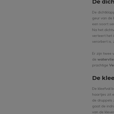
De dic
De dichtklapp
geur van de b
een soort se
Na het dichtv
verteert het 
verorbert is
Er zijn twee
de
watervli
prachtige
Ve
De kle
De kleefval b
haartjes zit 
de druppels z
gaat de indr
van de klever