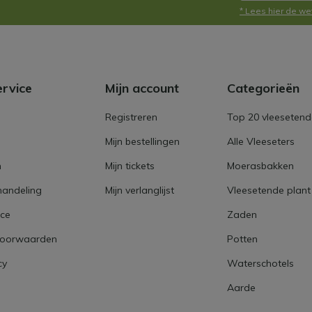
* Lees hier de we
ervice
Mijn account
Categorieën
Registreren
Top 20 vleesetend
Mijn bestellingen
Alle Vleeseters
n
Mijn tickets
Moerasbakken
handeling
Mijn verlanglijst
Vleesetende plant
ice
Zaden
voorwaarden
Potten
cy
Waterschotels
Aarde