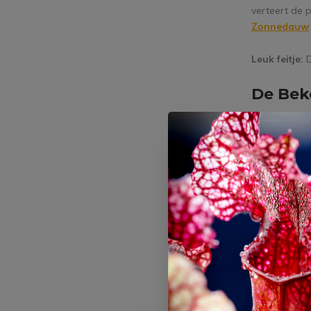
verteert de 
Zonnedauw
Leuk feitje:
De Bek
Zoals de naa
gladde rand m
kan houden aa
haartjes die 
komt te zitt
afscheiding w
de
Trompetb
Bekerplant is
dronken.
Weetje:
enke
cm producere