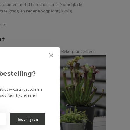
de planten met dit mechanisme. Namelijk de
a vulgaris
) en
regenboogplant
(
Byblis
).
and.
nt
 Bovenaan de binnenkant
van de Bekerplant zit een
gens grip
ge
i vast
bestelling?
aterige
amelijk
et jouw kortingscode en
 voor de
 soorten, hybrides
en
r
tot wel 50
Inschrijven
ls ratten