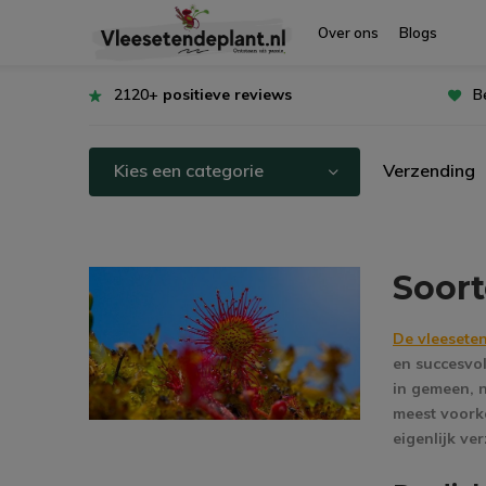
Over ons
Blogs
2120+
positieve reviews
B
Kies een categorie
Verzending
Soor
De vleesete
en succesvo
in gemeen, 
meest voorko
eigenlijk ve