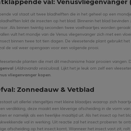
htklappende val: Venusvliegenvanger 
ende val staat uit twee bladhelften die in het geheel op een mondje 
ladhelften lokt de insecten op het blad. Binnenin het blad bevinden 
nsor. Als binnen twintig seconden twee voelhaartjes worden geraakt,
allen vult het mondje van de Venus vliegenvanger zich met een vloeis
insect binnen twee tot tien dagen. De vleesetende plant gebruikt het
, zal de val weer opengaan voor een volgende prooi.
 vleesetende planten die met dit mechanisme haar prooien vangen. D
egenval
(
Aldrovanda vesiculosa
). Lijkt het je leuk om zelf een vlees
nus vliegenvanger kopen
.
efval: Zonnedauw & Vetblad
estaat uit allerlei stengeltjes met kleine blaadjes waarop zich haa
een verdikking, deze maakt een kleverige afscheiding in de vorm van 
ien er namelijk als een heerlijke maaltijd uit. Als het insect op het
ukwekkende val in werking. Uit reactie zal het insect proberen te 
ige afscheiding op het insect komt. Wanneer het insect vast zit, rol