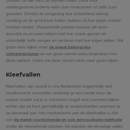
zouden ze hier niets uit kunnen halen. Denk voor
voedingsarme bodems eens aan moerassen of zelfs zure
gronden. Omdat de omgeving dus ontzettend weinig
voeding uit de grond kan halen, hebben zij hun eigen manier
moeten vinden. Vleesetende planten kunnen dit doen
doordat ze prooien lokken met hun zoete geuren en
uiteindelijk zelfs vangen en verteren met hun eigen vallen. We
gaan eens kijken naar
de meest belangrijke
valmechanismen
en we gaan samen eens bespreken hoe
deze werken. Laten we daar samen eens naar gaan kijken:
Kleefvallen
Kleefvallen zijn vooral in ons Nederland ongelofelijk veel
voorkomend, normaliter wanneer je een ronde door de
natuur maakt zul je er misschien nogal snel overheen kijken,
echter zijn ze best gemakkelijk te onderscheiden wanneer je
ze eenmaal ziet. Het mechanisme van de kleefvallen is één
van
de meest voorkomende en ook eenvoudigste methode
onder de vleesetende planten. De planten die kleverige vallen