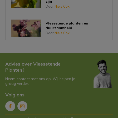
zijn
Door
Niels Cox
Vleesetende planten en
duurzaamheid
Door
Niels Cox
Planten die vlees eten én schattig
zijn, bestaat dat?
Door
Niels Cox
Advies over Vleesetende
Planten?
Neem contact met ons op! Wij helpen je
Niet alle vleesetende planten zijn
graag verder.
hetzelfde: de 7 coolste soorten
op een rij
Door
Niels Cox
Volg ons
De perfecte vleesetende plant
voor muggenhaters: feit of fabel?