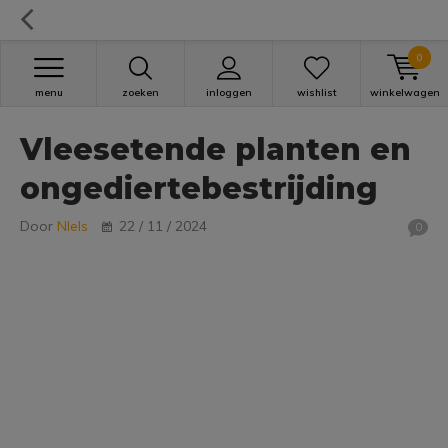
0
menu
zoeken
inloggen
wishlist
winkelwagen
Vleesetende planten en
ongediertebestrijding
Door
NIels
22 / 11 / 2024
0