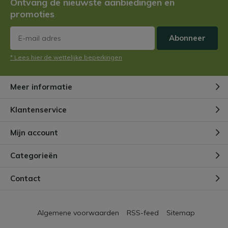
Ontvang de nieuwste aanbiedingen en
Door
Niels Cox
promoties
Abonneer
Hoe maak je een vleesetende
plantentuin?
* Lees hier de wettelijke beperkingen
Door
Niels
Meer informatie
Vleesetende planten en
ongediertebestrijding
Klantenservice
Door
NIels
Mijn account
Wat voegen perliet en turf toe
Categorieën
aan de potgrond van
vleesetende planten?
Door
Niels Cox
Contact
Algemene voorwaarden
RSS-feed
Sitemap