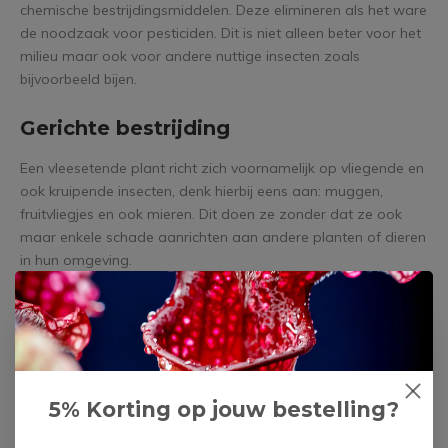
chemische bestrijdingsmiddelen. Deze elimineren als het ware
de noodzaak voor pesticiden. Dit is niet alleen beter voor het
milieu maar ook voor andere nuttige insecten zoals
bijvoorbeeld bijen.
Gerichte bestrijding
Een vleesetende plant richt zich voornamelijk op vliegende en
ook kruipende insecten, denk hierbij eens aan: muggen,
fruitvliegjes en ook mieren. Dit doen ze zonder dat ze ook
maar enkele schade aanrichten aan andere planten of dieren
in hun omgeving.
Decoratief en functioneel
Een groot voordeel van vleesetende planten is dat ze niet
alleen functioneel zijn maar ook nog eens visueel
aantrekkelijk. Ze voegen namelijk een uniek esthetiek toe aan
5% Korting op jouw bestelling?
jouw interieur of tuin.