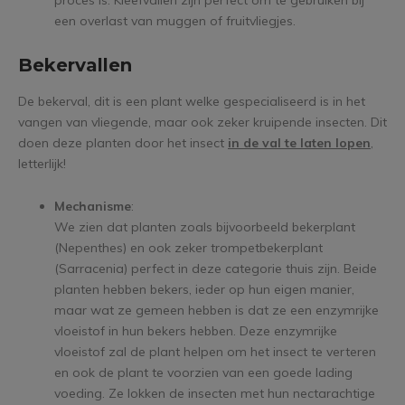
proces is. Kleefvallen zijn perfect om te gebruiken bij
een overlast van muggen of fruitvliegjes.
Bekervallen
De bekerval, dit is een plant welke gespecialiseerd is in het
vangen van vliegende, maar ook zeker kruipende insecten. Dit
doen deze planten door het insect
in de val te laten lopen
,
letterlijk!
Mechanisme
:
We zien dat planten zoals bijvoorbeeld bekerplant
(Nepenthes) en ook zeker trompetbekerplant
(Sarracenia) perfect in deze categorie thuis zijn. Beide
planten hebben bekers, ieder op hun eigen manier,
maar wat ze gemeen hebben is dat ze een enzymrijke
vloeistof in hun bekers hebben. Deze enzymrijke
vloeistof zal de plant helpen om het insect te verteren
en ook de plant te voorzien van een goede lading
voeding. Ze lokken de insecten met hun nectarachtige