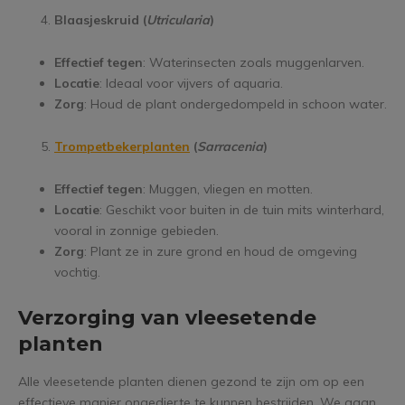
Blaasjeskruid (
Utricularia
)
Effectief tegen
: Waterinsecten zoals muggenlarven.
Locatie
: Ideaal voor vijvers of aquaria.
Zorg
: Houd de plant ondergedompeld in schoon water.
Trompetbekerplanten
(
Sarracenia
)
Effectief tegen
: Muggen, vliegen en motten.
Locatie
: Geschikt voor buiten in de tuin mits winterhard,
vooral in zonnige gebieden.
Zorg
: Plant ze in zure grond en houd de omgeving
vochtig.
Verzorging van vleesetende
planten
Alle vleesetende planten dienen gezond te zijn om op een
effectieve manier ongedierte te kunnen bestrijden. We gaan