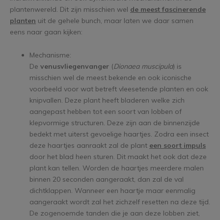
plantenwereld. Dit zijn misschien wel
de meest fascinerende
planten
uit de gehele bunch, maar laten we daar samen
eens naar gaan kijken:
Mechanisme:
De
venusvliegenvanger
(
Dionaea muscipula
) is
misschien wel de meest bekende en ook iconische
voorbeeld voor wat betreft vleesetende planten en ook
knipvallen. Deze plant heeft bladeren welke zich
aangepast hebben tot een soort van lobben of
klepvormige structuren. Deze zijn aan de binnenzijde
bedekt met uiterst gevoelige haartjes. Zodra een insect
deze haartjes aanraakt zal de plant
een soort impuls
door het blad heen sturen. Dit maakt het ook dat deze
plant kan tellen. Worden de haartjes meerdere malen
binnen 20 seconden aangeraakt, dan zal de val
dichtklappen. Wanneer een haartje maar eenmalig
aangeraakt wordt zal het zichzelf resetten na deze tijd.
De zogenoemde tanden die je aan deze lobben ziet,