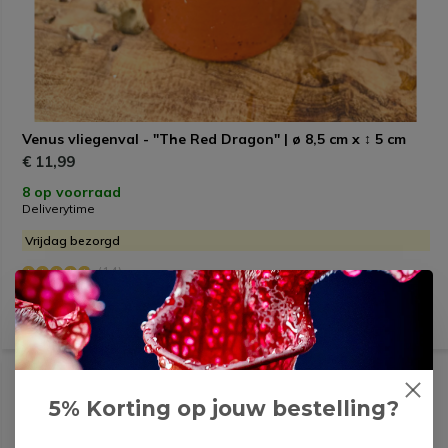
Venus vliegenval - "The Red Dragon" | ø 8,5 cm x ↕ 5 cm
€ 11,99
8 op voorraad
Deliverytime
Vrijdag bezorgd
(14)
HANDIGE TIPS
5% Korting op jouw bestelling?