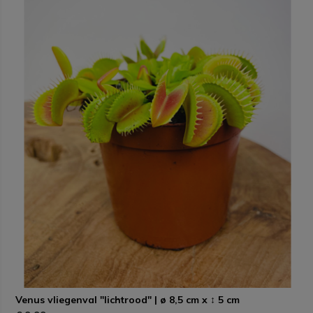
Venus vliegenval "lichtrood" | ø 8,5 cm x ↕ 5 cm