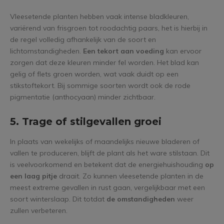
Vleesetende planten hebben vaak intense bladkleuren,
variërend van frisgroen tot roodachtig paars, het is hierbij in
de regel volledig afhankelijk van de soort en
lichtomstandigheden.
Een tekort aan voeding
kan ervoor
zorgen dat deze kleuren minder fel worden. Het blad kan
gelig of flets groen worden, wat vaak duidt op een
stikstoftekort. Bij sommige soorten wordt ook de rode
pigmentatie (anthocyaan) minder zichtbaar.
5. Trage of stilgevallen groei
In plaats van wekelijks of maandelijks nieuwe bladeren of
vallen te produceren, blijft de plant als het ware stilstaan. Dit
is veelvoorkomend en betekent dat de energiehuishouding
op
een laag pitje
draait. Zo kunnen vleesetende planten in de
meest extreme gevallen in rust gaan, vergelijkbaar met een
soort winterslaap. Dit totdat
de omstandigheden
weer
zullen verbeteren.