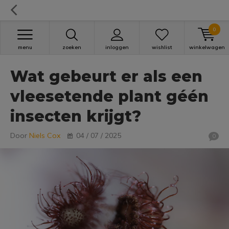
0
menu
zoeken
inloggen
wishlist
winkelwagen
Wat gebeurt er als een
vleesetende plant géén
insecten krijgt?
Door
Niels Cox
04 / 07 / 2025
0