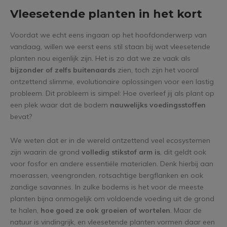
Vleesetende planten in het kort
Voordat we echt eens ingaan op het hoofdonderwerp van
vandaag, willen we eerst eens stil staan bij wat vleesetende
planten nou eigenlijk zijn. Het is zo dat we ze vaak als
bijzonder of zelfs buitenaards
zien, toch zijn het vooral
ontzettend slimme, evolutionaire oplossingen voor een lastig
probleem. Dit probleem is simpel: Hoe overleef jij als plant op
een plek waar dat de bodem
nauwelijks voedingsstoffen
bevat?
We weten dat er in de wereld ontzettend veel ecosystemen
zijn waarin de grond
volledig stikstof arm is
, dit geldt ook
voor fosfor en andere essentiële materialen. Denk hierbij aan
moerassen, veengronden, rotsachtige bergflanken en ook
zandige savannes. In zulke bodems is het voor de meeste
planten bijna onmogelijk om voldoende voeding uit de grond
te halen,
hoe goed ze ook groeien of wortelen
. Maar de
natuur is vindingrijk, en vleesetende planten vormen daar een