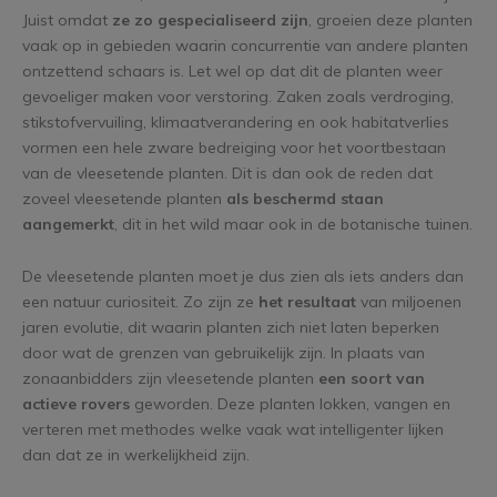
Juist omdat
ze zo gespecialiseerd zijn
, groeien deze planten
vaak op in gebieden waarin concurrentie van andere planten
ontzettend schaars is. Let wel op dat dit de planten weer
gevoeliger maken voor verstoring. Zaken zoals verdroging,
stikstofvervuiling, klimaatverandering en ook habitatverlies
vormen een hele zware bedreiging voor het voortbestaan
van de vleesetende planten. Dit is dan ook de reden dat
zoveel vleesetende planten
als beschermd staan
aangemerkt
, dit in het wild maar ook in de botanische tuinen.
De vleesetende planten moet je dus zien als iets anders dan
een natuur curiositeit. Zo zijn ze
het resultaat
van miljoenen
jaren evolutie, dit waarin planten zich niet laten beperken
door wat de grenzen van gebruikelijk zijn. In plaats van
zonaanbidders zijn vleesetende planten
een soort van
actieve rovers
geworden. Deze planten lokken, vangen en
verteren met methodes welke vaak wat intelligenter lijken
dan dat ze in werkelijkheid zijn.