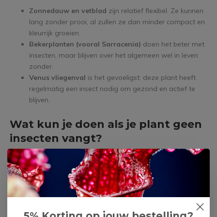
Zonnedauw en vetblad
zijn relatief flexibel. Ze kunnen
lang zonder prooi, al zullen ze dan minder compact en
kleurrijk groeien.
Bekerplanten (vooral Sarracenia)
doen het beter met
insecten, maar blijven over het algemeen wel in leven
zonder.
Venus vliegenval
is het gevoeligst: deze plant heeft
regelmatig een insect nodig om gezond en actief te
blijven.
Wat kun je doen als je plant geen
insecten vangt?
In huis of op kantoor is het logischerwijs lastiger voor een
vleesetende plant om insecten te vangen, denk hierbij vooral
aan de moderne huizen waar dat ramen vaak dicht blijven,
ook waar vliegen, muggen of fruitvliegjes weinig kans krijgen,
komt de plant al snel zonder prooi te zitten.
5% Korting op jouw bestelling?