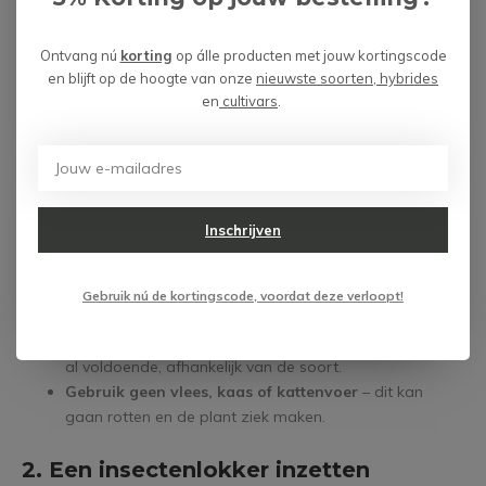
Gelukkig zijn er manieren waarop ook jij een handje kunt
helpen.
Ontvang nú
korting
op álle producten met jouw kortingscode
en blijft op de hoogte van onze
nieuwste soorten, hybrides
1. Zelf bijvoeren
en
cultivars
.
Je kunt je vleesetende plant prima zelf voeren, mits je dit met
mate doet en op de juiste manier. Enkele tips:
Gebruik alleen kleine, zachte insecten
zoals
Inschrijven
fruitvliegjes, kleine motjes of mini-krekeltjes.
Voer bij voorkeur levende prooien
, vooral bij de Venus
vliegenval, die alleen sluit als er beweging wordt
Gebruik nú de kortingscode, voordat deze verloopt!
gedetecteerd.
Overvoer niet
, één of twee insecten per maand is vaak
al voldoende, afhankelijk van de soort.
Gebruik geen vlees, kaas of kattenvoer
– dit kan
gaan rotten en de plant ziek maken.
2. Een insectenlokker inzetten