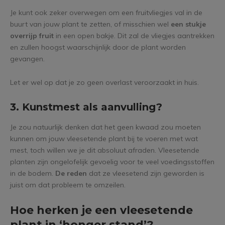
Je kunt ook zeker overwegen om een fruitvliegjes val in de
buurt van jouw plant te zetten, of misschien wel
een stukje
overrijp fruit
in een open bakje. Dit zal de vliegjes aantrekken
en zullen hoogst waarschijnlijk door de plant worden
gevangen.
Let er wel op dat je zo geen overlast veroorzaakt in huis.
3. Kunstmest als aanvulling?
Je zou natuurlijk denken dat het geen kwaad zou moeten
kunnen om jouw vleesetende plant bij te voeren met wat
mest, toch willen we je dit absoluut afraden. Vleesetende
planten zijn ongelofelijk gevoelig voor te veel voedingsstoffen
in de bodem.
De reden
dat ze vleesetend zijn geworden is
juist om dat probleem te omzeilen.
Hoe herken je een vleesetende
plant in ‘honger stand’?