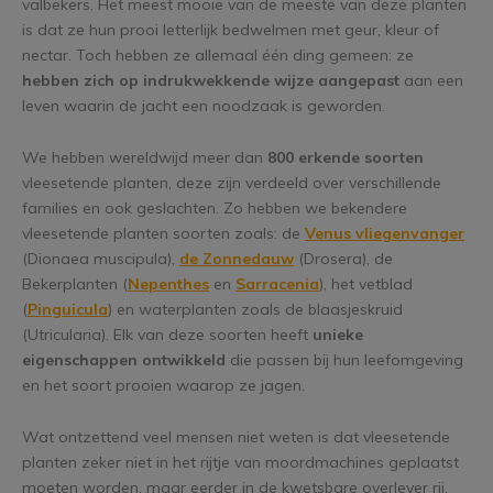
valbekers. Het meest mooie van de meeste van deze planten
is dat ze hun prooi letterlijk bedwelmen met geur, kleur of
nectar. Toch hebben ze allemaal één ding gemeen: ze
hebben zich op indrukwekkende wijze aangepast
aan een
leven waarin de jacht een noodzaak is geworden.
We hebben wereldwijd meer dan
800 erkende soorten
vleesetende planten, deze zijn verdeeld over verschillende
families en ook geslachten. Zo hebben we bekendere
vleesetende planten soorten zoals: de
Venus vliegenvanger
(Dionaea muscipula),
de Zonnedauw
(Drosera), de
Bekerplanten (
Nepenthes
en
Sarracenia
), het vetblad
(
Pinguicula
) en waterplanten zoals de blaasjeskruid
(Utricularia). Elk van deze soorten heeft
unieke
eigenschappen ontwikkeld
die passen bij hun leefomgeving
en het soort prooien waarop ze jagen.
Wat ontzettend veel mensen niet weten is dat vleesetende
planten zeker niet in het rijtje van moordmachines geplaatst
moeten worden, maar eerder in de kwetsbare overlever rij.