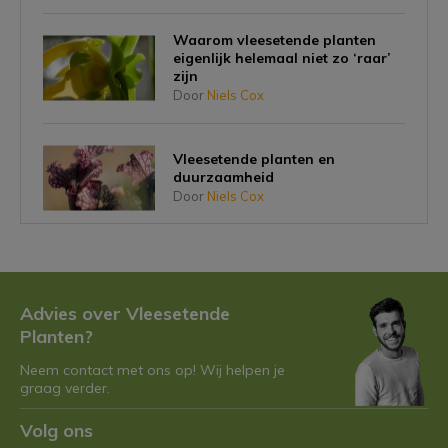
Waarom vleesetende planten
eigenlijk helemaal niet zo ‘raar’
zijn
Door
Niels Cox
Vleesetende planten en
duurzaamheid
Door
Niels Cox
Planten die vlees eten én schattig
zijn, bestaat dat?
Door
Niels Cox
Advies over Vleesetende
Planten?
Neem contact met ons op! Wij helpen je
Niet alle vleesetende planten zijn
graag verder.
hetzelfde: de 7 coolste soorten
op een rij
Door
Niels Cox
Volg ons