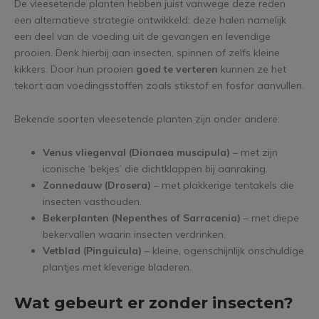
De vleesetende planten hebben juist vanwege deze reden
een alternatieve strategie ontwikkeld: deze halen namelijk
een deel van de voeding uit de gevangen en levendige
prooien. Denk hierbij aan insecten, spinnen of zelfs kleine
kikkers. Door hun prooien
goed te verteren
kunnen ze het
tekort aan voedingsstoffen zoals stikstof en fosfor aanvullen.
Bekende soorten vleesetende planten zijn onder andere:
Venus vliegenval (Dionaea muscipula)
– met zijn
iconische ‘bekjes’ die dichtklappen bij aanraking.
Zonnedauw (Drosera)
– met plakkerige tentakels die
insecten vasthouden.
Bekerplanten (Nepenthes of Sarracenia)
– met diepe
bekervallen waarin insecten verdrinken.
Vetblad (Pinguicula)
– kleine, ogenschijnlijk onschuldige
plantjes met kleverige bladeren.
Wat gebeurt er zonder insecten?