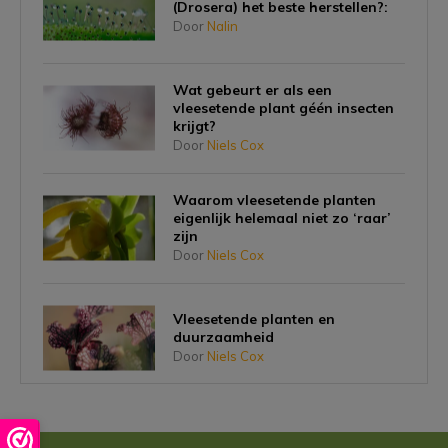
(Drosera) het beste herstellen?:
Door
Nalin
Wat gebeurt er als een
vleesetende plant géén insecten
krijgt?
Door
Niels Cox
Waarom vleesetende planten
eigenlijk helemaal niet zo ‘raar’
zijn
Door
Niels Cox
Vleesetende planten en
duurzaamheid
Door
Niels Cox
Planten die vlees eten én schattig
zijn, bestaat dat?