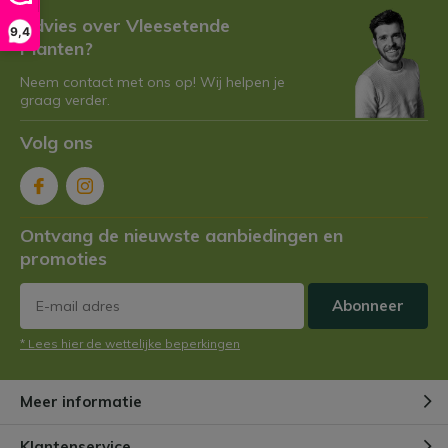
Door
Niels Cox
Advies over Vleesetende
9,4
Planten?
Neem contact met ons op! Wij helpen je
Niet alle vleesetende planten zijn
graag verder.
hetzelfde: de 7 coolste soorten
op een rij
Door
Niels Cox
Volg ons
De perfecte vleesetende plant
voor muggenhaters: feit of fabel?
Ontvang de nieuwste aanbiedingen en
Door
Niels Cox
promoties
Abonneer
Hoe maak je een vleesetende
plantentuin?
* Lees hier de wettelijke beperkingen
Door
Niels
Meer informatie
Vleesetende planten en
ongediertebestrijding
Klantenservice