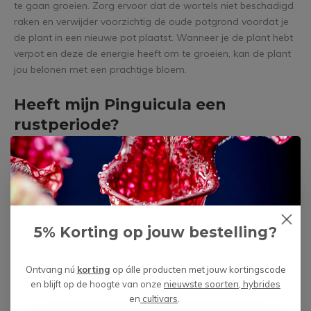
te gaan groeien. Zorg ervoor dat de wortels niet beschadigd
raken en verwijder voorzichtig de oude potgrond voordat je
de plant in een nieuwe pot plaatst. Wanneer je de plant hebt
verpot en deze de energie heeft om te groeien, kan de plant
jou belonen met een prachtige bloem.
Heeft mijn Pinguicula een
rustperiode?
Jazeker, elke vleesetende plant heeft een rustperiode die valt
in de
5% Korting op jouw bestelling?
Ontvang nú
korting
op álle producten met jouw kortingscode
en blijft op de hoogte van onze
nieuwste soorten, hybrides
en
cultivars
.