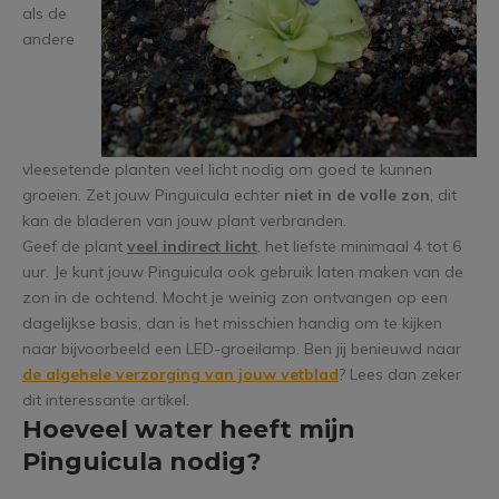
als de
andere
vleesetende planten veel licht nodig om goed te kunnen
groeien. Zet jouw Pinguicula echter
niet in de volle zon
, dit
kan de bladeren van jouw plant verbranden.
Geef de plant
veel indirect licht
, het liefste minimaal 4 tot 6
uur. Je kunt jouw Pinguicula ook gebruik laten maken van de
zon in de ochtend. Mocht je weinig zon ontvangen op een
dagelijkse basis, dan is het misschien handig om te kijken
naar bijvoorbeeld een LED-groeilamp. Ben jij benieuwd naar
d
e algehele verzorging van jouw vetblad
? Lees dan zeker
dit interessante artikel.
Hoeveel water heeft mijn
Pinguicula nodig?