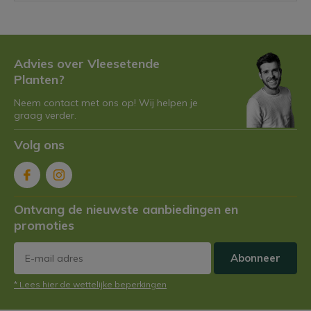
Planten die vlees eten én schattig
zijn, bestaat dat?
Door
Niels Cox
Advies over Vleesetende
Planten?
Neem contact met ons op! Wij helpen je
Niet alle vleesetende planten zijn
graag verder.
hetzelfde: de 7 coolste soorten
op een rij
Door
Niels Cox
Volg ons
De perfecte vleesetende plant
voor muggenhaters: feit of fabel?
Ontvang de nieuwste aanbiedingen en
Door
Niels Cox
promoties
Abonneer
Hoe maak je een vleesetende
plantentuin?
* Lees hier de wettelijke beperkingen
Door
Niels