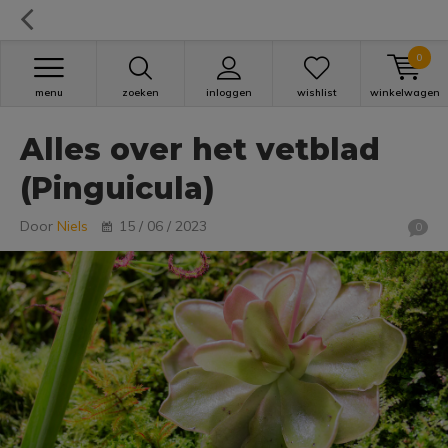
0
menu
zoeken
inloggen
wishlist
winkelwagen
Alles over het vetblad
(Pinguicula)
Door
Niels
15 / 06 / 2023
0