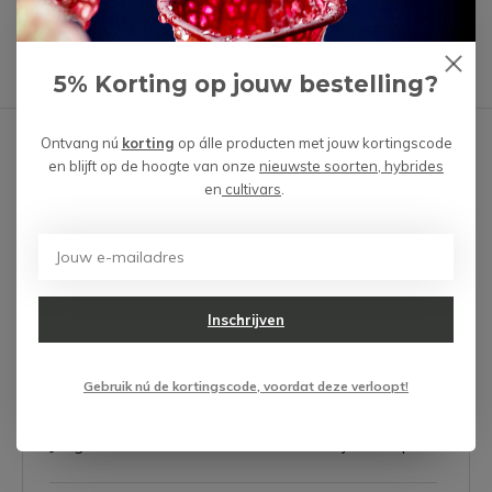
Heb je een vraag over dit product?
We helpen je graag met het vinden van het juiste product.
5% Korting op jouw bestelling?
Reviews
Verstuur mail
Ontvang nú
korting
op álle producten met jouw kortingscode
en blijft op de hoogte van onze
nieuwste soorten, hybrides
Gebruikers beoordelingen
en
cultivars
.
5 / 5
Door
Ike
- 22-08-2024 13:23
Inschrijven
5 / 5
Een prachtige plant die zich hier enorm thuisvoelt; hij
Gebruik nú de kortingscode, voordat deze verloopt!
produceert prachtige bekers! Ik heb intussen al een
aardige verzameling vleesetende plant gekocht bij
Jong Gerund en de kwaliteit en service zij echt super!