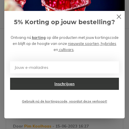
Heb je een vraag over dit product?
We helpen je graag met het vinden van het juiste product.
5% Korting op jouw bestelling?
Reviews
Verstuur mail
Ontvang nú
korting
op álle producten met jouw kortingscode
en blijft op de hoogte van onze
nieuwste soorten, hybrides
Gebruikers beoordelingen
en
cultivars
.
5 / 5
Door
Linda Koolen
- 05-09-2023 13:20
Inschrijven
5 / 5
Leuke plantjes en goed verpakt!
Gebruik nú de kortingscode, voordat deze verloopt!
+
Goede verpakking
Door
Pim Koolhaas
- 15-06-2023 16:27