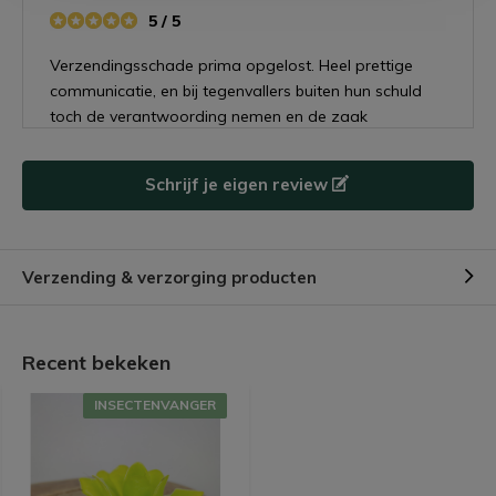
5 / 5
Verzendingsschade prima opgelost. Heel prettige
communicatie, en bij tegenvallers buiten hun schuld
toch de verantwoording nemen en de zaak
oplossen. Dat noem ik top ondernemers! Veel succes
met jullie mooie bedrijf Jong Gerund.
Schrijf je eigen review
+
Goede verpakking
Verzending & verzorging producten
Door
Danielle
- 24-05-2023 21:13
5 / 5
Wat een leuk plantje. Deze had ik nog niet, dus ik
Recent bekeken
was best nieuwsgierig. Door de goede verpakking
tijdens het bezorgen en de goede zorgen van jullie,
INSECTENVANGER
zagen al de plantjes er prima uit, maar deze was
echt fris om te zien. Het leek wel nep, zo mooi is het.