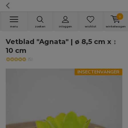
0
menu
zoeken
inloggen
wishlist
winkelwagen
Vetblad "Agnata" | ø 8,5 cm x ↕
10 cm
(5)
INSECTENVANGER