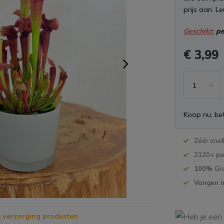
prijs aan. L
Geschikt:
pe
€ 3,99
Koop nu, bet
Zéér snel
2120+
po
100%
Gr
Vangen i
 verzorging producten