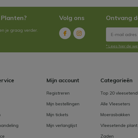
 Planten?
Volg ons
Ontvang d
n je graag verder.
* Lees hier de we
ervice
Mijn account
Categorieën
Registreren
Top 20 vleesetend
Mijn bestellingen
Alle Vleeseters
n
Mijn tickets
Moerasbakken
handeling
Mijn verlanglijst
Vleesetende plant
ice
Zaden