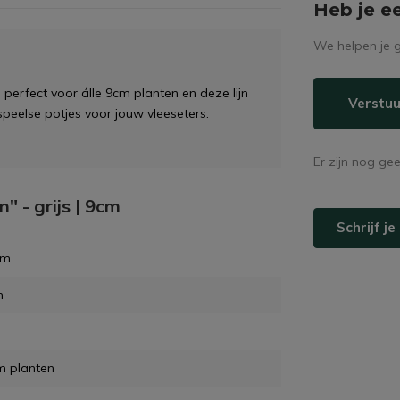
Heb je e
We helpen je g
n is perfect voor álle 9cm planten en deze lijn
Verstuu
speelse potjes voor jouw vleeseters.
Er zijn nog ge
" - grijs | 9cm
Schrijf j
cm
m
m planten