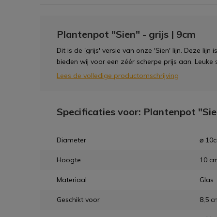
Plantenpot "Sien" - grijs | 9cm
Dit is de 'grijs' versie van onze 'Sien' lijn. Deze lij
bieden wij voor een zéér scherpe prijs aan. Leuke 
Lees de volledige productomschrijving
Specificaties voor: Plantenpot "Sien
Diameter
⌀ 10
Hoogte
10 c
Materiaal
Glas
Geschikt voor
8,5 c