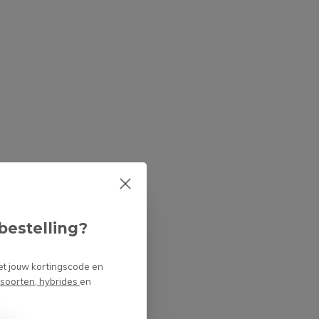
bestelling?
et jouw kortingscode en
 soorten, hybrides
en