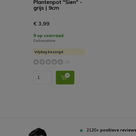
Plantenpot "Sien" -
grijs | 9cm
€ 3,99
9 op voorraad
Deliverytime
Vrijdag bezorgd
(0)
2120+
positieve review