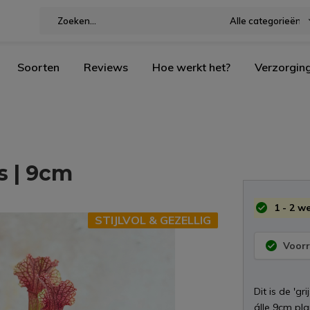
Alle categorieën
Soorten
Reviews
Hoe werkt het?
Verzorgin
s | 9cm
1 - 2 w
STIJLVOL & GEZELLIG
Voorr
Dit is de 'gr
álle 9cm pla