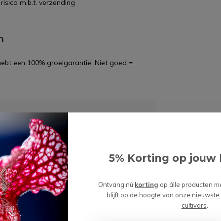
risico m.b.t. verzending
n
 hebt een 100% groeigarantie. Niet goed =
wordt 'm!
enpot "Sien" - grijs | 9cm
5% Korting op jouw 
(0)
Ontvang nú
korting
op álle producten m
blijft op de hoogte van onze
nieuwste
Toevoegen aan
99
cultivars
.
winkelwagen