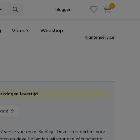
0
Inloggen
g
Video's
Webshop
Klantenservice
erkdagen levertijd
aad: 9
ijs' versie van onze 'Sien' lijn. Deze lijn is perfect voor
nten en deze lijn bieden wij voor een zéér scherpe