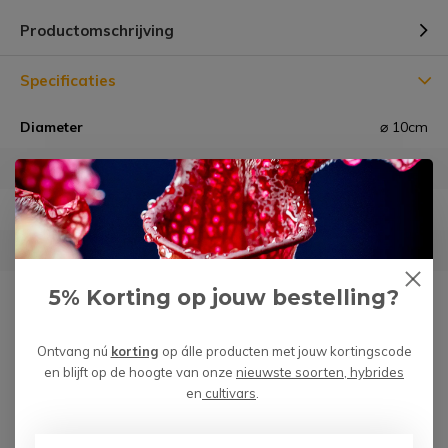
Productomschrijving
Specificaties
Diameter
⌀ 10cm
Hoogte
10 cm
Materiaal
Glas
Geschikt voor
8,5 cm planten
Garantie
Géén risico m.b.t. verzending
5% Korting op jouw bestelling?
Ontvang nú
korting
op álle producten met jouw kortingscode
en blijft op de hoogte van onze
nieuwste soorten, hybrides
Heb je een vraag over dit product?
en
cultivars
.
We helpen je graag met het vinden van het juiste product.