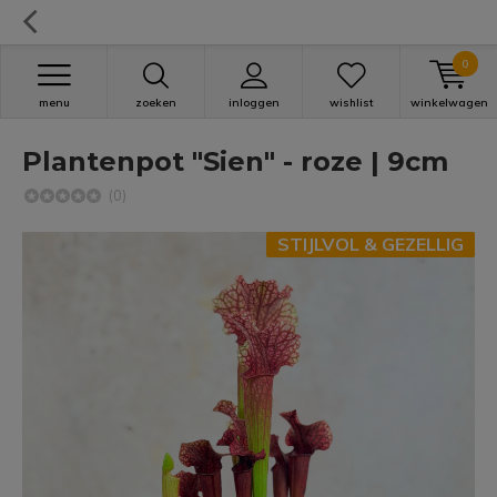
0
menu
zoeken
inloggen
wishlist
winkelwagen
Plantenpot "Sien" - roze | 9cm
(0)
STIJLVOL & GEZELLIG