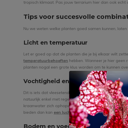
tropisch klimaat. Pas jouw terrarium hier dan ook echt
Tips voor succesvolle combinat
Nu we weten welke planten goed samen kunnen, laten w
Licht en temperatuur
Let er goed op dat de planten die je bij elkaar wilt zett
temperatuurbehoeften
hebben. Wanneer je hier geen 
planten nogal een grote klus worden om te kunnen ove
Vochtigheid en water
Dit is iets dat vleesetende planten over het algemeen 
natuurlijk enkel met regenwater, gedestilleerd water 
kraanwater zich ophopen en jouw planten kunnen besch
bieden dan kan
een luchtbevochtiger of een gesloten
Bodem en voeding