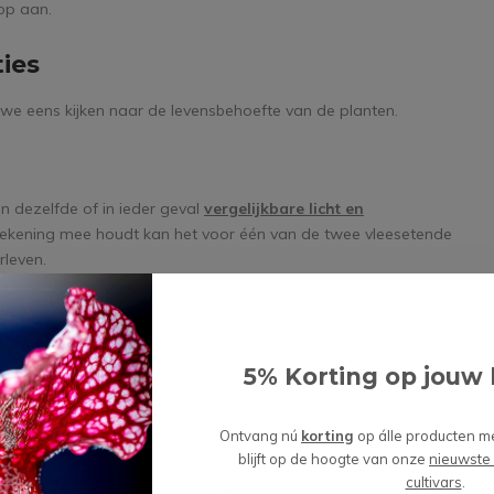
 op aan.
ies
e eens kijken naar de levensbehoefte van de planten.
en dezelfde of in ieder geval
vergelijkbare licht en
rekening mee houdt kan het voor één van de twee vleesetende
rleven.
allemaal nodig hebben. Bevochtig jouw vleesetende planten
5% Korting op jouw 
of omgekeerde osmose water, zo voorkom je dat mineralen uit
adigen. Mocht je nou geen constante luchtvochtigheid kunnen
 terrarium
helpen om de vochtigheid hoog te houden.
Ontvang nú
korting
op álle producten m
blijft op de hoogte van onze
nieuwste
cultivars
.