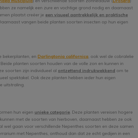
naea muscipula
) en verschillende soorten zonnedauw (
Drosera
)
ebben ze namelijk een zure en vochtige grond nodig en daarnaast
amen plaatst creëer je
een visueel aantrekkelijk en praktische
n. Daarnaast vangen beide planten soorten insecten op hun eigen
e bekerplanten, en
Darlingtonia californica
, ook wel de cobralelie
ide planten soorten houden van de volle zon en kunnen in
 soorten zijn individueel al
ontzettend indrukwekkend
om te
ueel spektakel. Ook deze planten hebben ieder hun eigen
uitstraling.
 vormen hun eigen
unieke categorie
. Deze planten vereisen hogere
kunnen met de soorten van hierboven, daarnaast hebben ze ook
geval wel gaan voor verschillende Nepenthes soorten en deze samen
terrarium met Nepenthes, onthoud dan dat ze echt gedijen in een