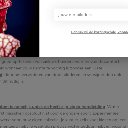
n aarde mix. Deze is speciaal ontworpen voor de vleesetende plant,
leesetende plant
niet extra bemest
. Dit kan namelijk meer schade
anten kunnen namelijk goed overleven op de insecten die ze
ect vrij is? Dan kun je er altijd voor kiezen om jouw vleesetende
Gebruik nú de kortingscode, voord
dig is.
 onderhoud
t goed op tekenen van ziekte of andere vormen van discomfort.
s wanneer jouw ruimte te vochtig is zonder een juiste
jd
, door het verwijderen van dode bladeren en verwijder dan ook
dit nodig is.
lant is namelijk uniek en heeft zijn eigen handleiding
. Wat ik
kt misschien absoluut niet voor de andere soort. Experimenteer
erkt voor jouw eigen collectie. Je kunt er zelfs voor kiezen om een
menteerd hebt, je weet dan precies wat je gedaan hebt en waar je