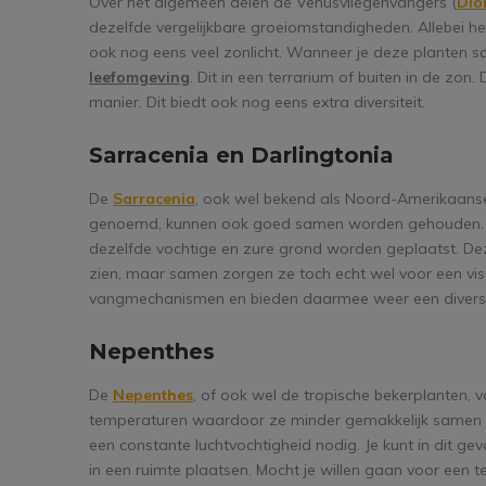
Over het algemeen delen de Venusvliegenvangers (
Dio
dezelfde vergelijkbare groeiomstandigheden. Allebei h
ook nog eens veel zonlicht. Wanneer je deze planten s
leefomgeving
. Dit in een terrarium of buiten in de zo
manier. Dit biedt ook nog eens extra diversiteit.
Sarracenia en Darlingtonia
De
Sarracenia
, ook wel bekend als Noord-Amerikaans
genoemd, kunnen ook goed samen worden gehouden. Be
dezelfde vochtige en zure grond worden geplaatst. Deze
zien, maar samen zorgen ze toch echt wel voor een vis
vangmechanismen en bieden daarmee weer een diverse 
Nepenthes
De
Nepenthes
, of ook wel de tropische bekerplanten,
temperaturen waardoor ze minder gemakkelijk samen 
een constante luchtvochtigheid nodig. Je kunt in dit 
in een ruimte plaatsen. Mocht je willen gaan voor een 