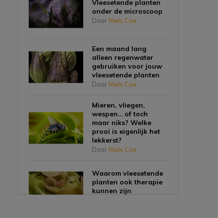
Vleesetende planten
onder de microscoop
Door
Niels Cox
Een maand lang
alleen regenwater
gebruiken voor jouw
vleesetende planten
Door
Niels Cox
Mieren, vliegen,
wespen… of toch
maar niks? Welke
prooi is eigenlijk het
lekkerst?
Door
Niels Cox
Waarom vleesetende
planten ook therapie
kunnen zijn
Door
Niels Cox