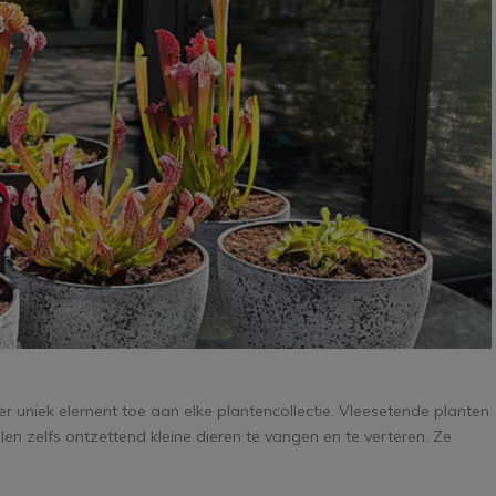
r uniek element toe aan elke plantencollectie. Vleesetende planten
en zelfs ontzettend kleine dieren te vangen en te verteren. Ze