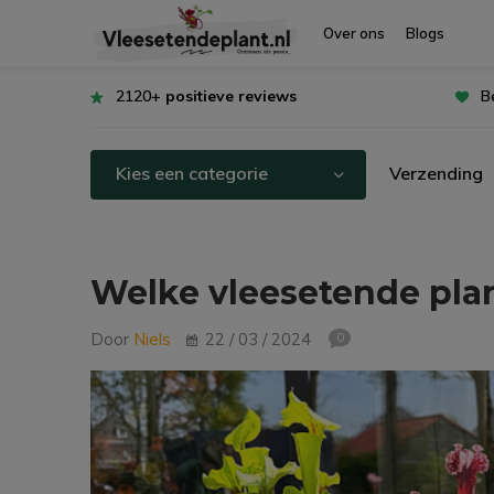
Over ons
Blogs
2120+
positieve reviews
B
Kies een categorie
Verzending
Welke vleesetende plan
Door
Niels
22 / 03 / 2024
0