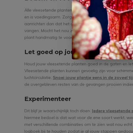
Alle vleesetende planten doen het perfect in onze eige
en is voedingsarm. Zorg er dan ook voor dat je jouw v
aanrichten dan dat het goed kan doen. Vleesetende pl
vangen. Mocht het nou zo zijn dat jouw ruimte geheel ins
plant handmatig te voorzien van een insect indien dit no
Let goed op jouw planten en het
Houd jouw vleesetende planten goed in de gaten en le
Vleesetende planten kunnen gevoelig zijn voor schimmel
luchtcirculatie.
Snoei jouw plantje eens in de zoveel ti
de overgebleven resten van de gevangen prooien indien 
Experimenteer
Dit blijf je waarschijnlijk toch doen.
Iedere vleesetende p
hiermee bedoel is dat wat voor de ene soort werkt, wer
met verschillende combinaties om te zien wat nou echt w
logboek bij te houden zodat je al jouw stappen gedocu