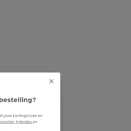
Een vleesetende plant
als kerstcadeau
Door
Niels
Is het schadelijk of
niet om vleesetende
planten lang in de
doos te laten zitten?
Door
Niels Cox
bestelling?
et jouw kortingscode en
 soorten, hybrides
en