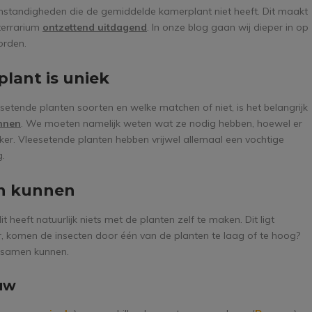
standigheden die de gemiddelde kamerplant niet heeft. Dit maakt
terrarium
ontzettend uitdagend
. In onze blog gaan wij dieper in op
orden.
lant is uniek
setende planten soorten en welke matchen of niet, is het belangrijk
ennen
. We moeten namelijk weten wat ze nodig hebben, hoewel er
ker. Vleesetende planten hebben vrijwel allemaal een vochtige
g.
en kunnen
heeft natuurlijk niets met de planten zelf te maken. Dit ligt
r, komen de insecten door één van de planten te laag of te hoog?
d samen kunnen.
uw