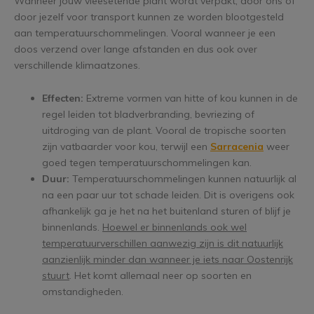
Wanneer jouw vleesetende plant wordt verpakt, door ons of
door jezelf voor transport kunnen ze worden blootgesteld
aan temperatuurschommelingen. Vooral wanneer je een
doos verzend over lange afstanden en dus ook over
verschillende klimaatzones.
Effecten:
Extreme vormen van hitte of kou kunnen in de
regel leiden tot bladverbranding, bevriezing of
uitdroging van de plant. Vooral de tropische soorten
zijn vatbaarder voor kou, terwijl een
Sarracenia
weer
goed tegen temperatuurschommelingen kan.
Duur:
Temperatuurschommelingen kunnen natuurlijk al
na een paar uur tot schade leiden. Dit is overigens ook
afhankelijk ga je het na het buitenland sturen of blijf je
binnenlands.
Hoewel er binnenlands ook wel
temperatuurverschillen aanwezig zijn is dit natuurlijk
aanzienlijk minder dan wanneer je iets naar Oostenrijk
stuurt
. Het komt allemaal neer op soorten en
omstandigheden.