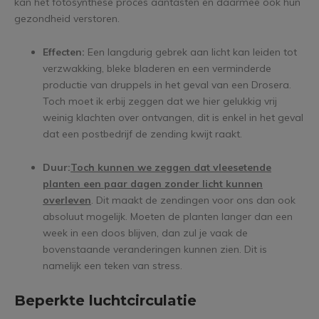
kan het fotosynthese proces aantasten en daarmee ook hun
gezondheid verstoren.
Effecten:
Een langdurig gebrek aan licht kan leiden tot
verzwakking, bleke bladeren en een verminderde
productie van druppels in het geval van een Drosera.
Toch moet ik erbij zeggen dat we hier gelukkig vrij
weinig klachten over ontvangen, dit is enkel in het geval
dat een postbedrijf de zending kwijt raakt.
Duur:
Toch kunnen we zeggen dat vleesetende
planten een paar dagen zonder licht kunnen
overleven
. Dit maakt de zendingen voor ons dan ook
absoluut mogelijk. Moeten de planten langer dan een
week in een doos blijven, dan zul je vaak de
bovenstaande veranderingen kunnen zien. Dit is
namelijk een teken van stress.
Beperkte luchtcirculatie