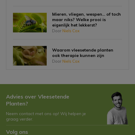
Mieren, vliegen, wespen… of toch
maar niks? Welke prooi is
eigenlijk het lekkerst?
Door
Niels Cox
Waarom vleesetende planten
ook therapie kunnen zijn
Door
Niels Cox
Hoe een vleesetende plant kan
helpen om angst voor insecten te
overwinnen
Advies over Vleesetende
Door
Niels Cox
Planten?
Neem contact met ons op! Wij helpen je
Hoe integreer je vleesetende
graag verder.
planten in jouw interieur?
Door
Niels
Volg ons