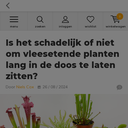
0
menu
zoeken
inloggen
wishlist
winkelwagen
Is het schadelijk of niet
om vleesetende planten
lang in de doos te laten
zitten?
Door
Niels Cox
26 / 08 / 2024
0