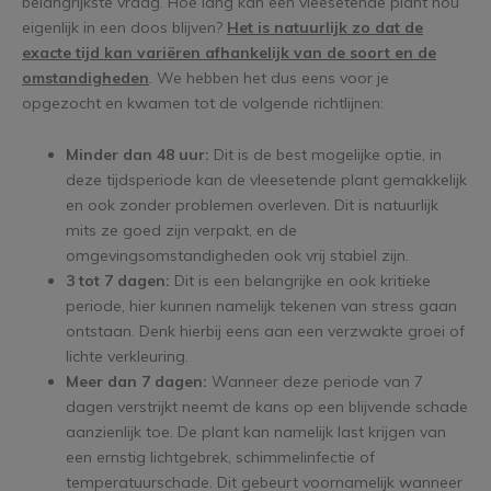
belangrijkste vraag. Hoe lang kan een vleesetende plant nou
eigenlijk in een doos blijven?
Het is natuurlijk zo dat de
exacte tijd kan variëren afhankelijk van de soort en de
omstandigheden
. We hebben het dus eens voor je
opgezocht en kwamen tot de volgende richtlijnen:
Minder dan 48 uur:
Dit is de best mogelijke optie, in
deze tijdsperiode kan de vleesetende plant gemakkelijk
en ook zonder problemen overleven. Dit is natuurlijk
mits ze goed zijn verpakt, en de
omgevingsomstandigheden ook vrij stabiel zijn.
3 tot 7 dagen:
Dit is een belangrijke en ook kritieke
periode, hier kunnen namelijk tekenen van stress gaan
ontstaan. Denk hierbij eens aan een verzwakte groei of
lichte verkleuring.
Meer dan 7 dagen:
Wanneer deze periode van 7
dagen verstrijkt neemt de kans op een blijvende schade
aanzienlijk toe. De plant kan namelijk last krijgen van
een ernstig lichtgebrek, schimmelinfectie of
temperatuurschade. Dit gebeurt voornamelijk wanneer