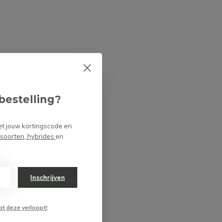
Een vleesetende plant
als kerstcadeau
Door
Niels
Is het schadelijk of
niet om vleesetende
planten lang in de
bestelling?
doos te laten zitten?
Door
Niels Cox
et jouw kortingscode en
 soorten, hybrides
en
Inschrijven
at deze verloopt!