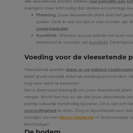
Alle vleesetende planten hebben
veel behoefte aan lic
overigens meer licht nodig dan andere en sommige liever
Plaatsing:
Jouw vleesetende plant doet het gemi
zuiden. Denk er wel om dat er ook soorten zijn di
zomermaanden
.
Kunstlicht:
Wanneer je jouw plantje niet kunt vo
daarnaast te voorzien van
kunstlicht
. Denk bijvo
Voeding voor de vleesetende p
Vleesetende planten
staan er om bekend voedingsstoff
plant groeit namelijk enkel op voedingsarme bodem. 
nog eens extra te bemesten.
Het is daarnaast belangrijk om jouw vleesetende plant ze
vangen. Mocht het nou zo zijn dat jouw vleesetende pla
plantje natuurlijk handmatig bijvoeren. Dit is niet echt
voorzichtigheid
te doen. Zorg er bijvoorbeeld voor dat 
mondjes van een
Venus vliegenval
of de binnenzijde v
beschadigen.
De bodem