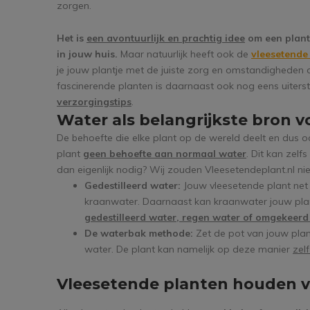
zorgen.
Het is
een avontuurlijk en prachtig idee
om een plant 
in jouw huis.
Maar natuurlijk heeft ook de
vleesetende
je jouw plantje met de juiste zorg en omstandigheden 
fascinerende planten is daarnaast ook nog eens uiterst
verzorgingstips
.
Water als belangrijkste bron v
De behoefte die elke plant op de wereld deelt en dus o
plant
geen behoefte aan normaal water
. Dit kan zelf
dan eigenlijk nodig? Wij zouden Vleesetendeplant.nl nie
Gedestilleerd water:
Jouw vleesetende plant net a
kraanwater. Daarnaast kan kraanwater jouw pla
gedestilleerd water, regen water of omgekeer
De waterbak methode:
Zet de pot van jouw plantj
water. De plant kan namelijk op deze manier
zel
Vleesetende planten houden v