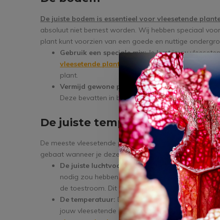
De juiste bodem is essentieel voor vleesetende plant
absoluut niet bemest worden. Wij hebben speciaal voo
plant kunt voorzien van een goede en nuttige ondergro
Gebruik een speciale mix:
Je kunt jouw vleesete
vleesetende planten aarde
van Vleesetendeplant
plant.
Vermijd gewone potgrond:
Zorg er ten alle tijd
Deze bevatten in bijna alle gevallen mineralen die
De juiste temperatuur en luch
De meeste vleesetende planten zijn afkomstig uit vocht
gebaat wanneer je deze luchtvochtigheid kunt toepass
De juiste luchtvochtigheid:
Jouw plantje is er bij
nodig zou hebben. Probeer eventueel om een
luc
de toestroom. Dit is uiterst handig voor wanneer 
De temperatuur:
De ideale temperaturen voor vl
jouw vleesetende plant hier bij voorkeur niet onde