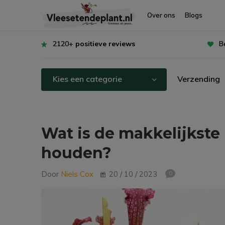
Over ons
Blogs
2120+
positieve reviews
B
Kies een categorie
Verzending
Wat is de makkelijkste
houden?
Door
Niels Cox
20 / 10 / 2023
0