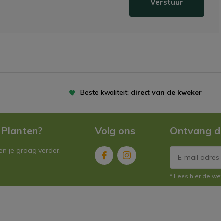
Verstuur
s
Beste kwaliteit:
direct van de kweker
 Planten?
Volg ons
Ontvang d
n je graag verder.
* Lees hier de we