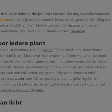
in huis te hebben die jou ontdoet van die ongewenste insecten
 plant
net als alle andere planten
liefde en zorg nodig
. Gelukkig kun
ontzettend blij maken. Het verzorgen van deze prachtige en
 eenvoudig. Wij geven jou natuurlijk graag
de beste
oor iedere plant
ok de vleesetende plant is
water
. Echter heeft een vleesetende
s schadelijk zijn. Maar wat voor water heeft een vleesetende plant
t zijn als we jou daar geen advies in zouden geven. Dus bij deze:
ls alle andere vleesetende plant zijn gevoelig voor mineralen in
ntje ook een kalkophoping geven. Wij raden daarom enkel
d osmose water
aan. Dit zal jouw plantje het gelukkigst maken.
e, natuurlijk alleen als de pot gaten bezit, in een schoteltje met
f het watertoevoer regelen
.
an licht