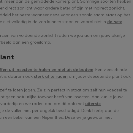
ht
, meer dan de gemiddelde kamerplant. Sommige soorten hebben
 direct zonlicht waar andere beter af zijn met indirect zonlicht.
ddeld het beste wanneer deze voor een zonnig raam staat op het
e niet volledig in de zon kunnen staan en vooral niet in
de hete
orzien van voldoende zonlicht raden we jou aan om jouw plantje
orbeeld aan een groeilamp.
lant
en uit insecten te halen en niet uit de bodem
. Een vleesetende
Het is daarom ook
sterk af te raden
om jouw vleesetende plant ook
lf te laten jagen. Ze zijn perfect in staat om zelf hun voedsel te
nt geen natuurlijke toevoer heeft van insecten, dan kun je jouw
 bevorderlijk en we raden aan om dit ook met
uiterste
je de vallen niet per ongeluk beschadigd. Denk hierbij aan de
an een beker van een Nepenthes. Deze wil je gewoon niet