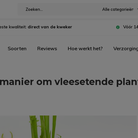
Alle categorieën
este kwaliteit:
direct van de kweker
Vóór 14
Soorten
Reviews
Hoe werkt het?
Verzorgin
 manier om vleesetende plant