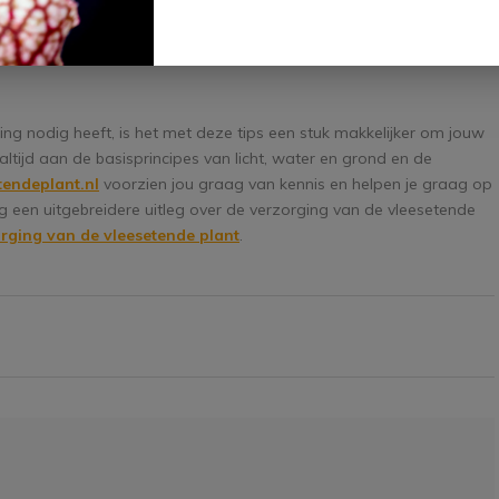
e minimale temperatuur komen. Denk hierbij bijvoorbeeld aan een
ing nodig heeft, is het met deze tips een stuk makkelijker om jouw
ltijd aan de basisprincipes van licht, water en grond en de
tendeplant.nl
voorzien jou graag van kennis en helpen je graag op
g een uitgebreidere uitleg over de verzorging van de vleesetende
rging van de vleesetende plant
.