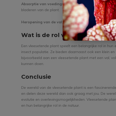
Absorptie van voedingsstoffen:
De voedingsstoffen d
bladeren van de plant.
Heropening van de val:
Na de vertering opent de plan
Wat is de rol van de vleeseten
Een vleesetende plant speelt een belangrijke rol in hu
insect populatie. Ze bieden daarnaast ook een klein en
bijvoorbeeld aan een vleesetende plant met een val, v
kunnen doen.
Conclusie
De wereld van de vleesetende plant is een fascinerende
en delen deze wereld dan ook graag met jou. De wereld
evolutie en overlevingsmogelijkheden. Vleesetende plan
en hun belangrijke rol in de natuur.