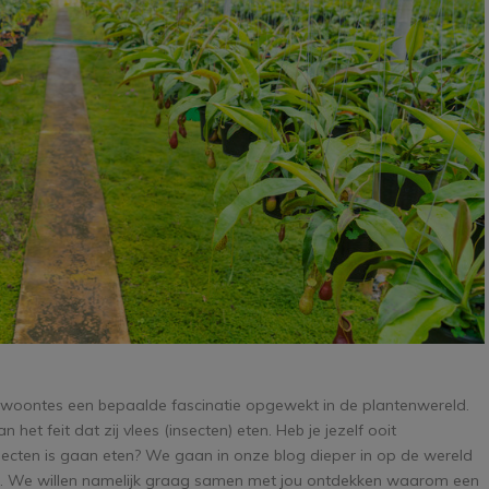
oontes een bepaalde fascinatie opgewekt in de plantenwereld.
het feit dat zij vlees (insecten) eten. Heb je jezelf ooit
ecten is gaan eten? We gaan in onze blog dieper in op de wereld
t. We willen namelijk graag samen met jou ontdekken waarom een