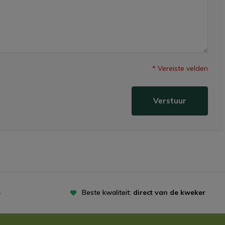
* Vereiste velden
Verstuur
s
Beste kwaliteit:
direct van de kweker