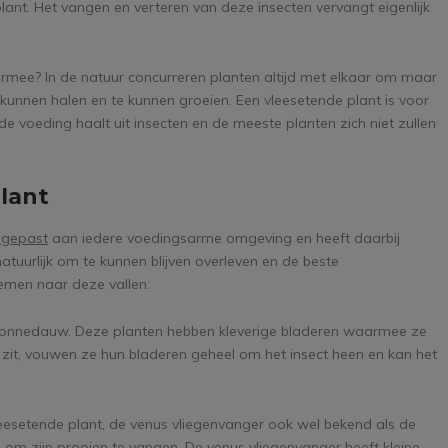
plant. Het vangen en verteren van deze insecten vervangt eigenlijk
mee? In de natuur concurreren planten altijd met elkaar om maar
kunnen halen en te kunnen groeien. Een vleesetende plant is voor
e voeding haalt uit insecten en de meeste planten zich niet zullen
plant
ngepast
aan iedere voedingsarme omgeving en heeft daarbij
atuurlijk om te kunnen blijven overleven en de beste
emen naar deze vallen:
 Zonnedauw. Deze planten hebben kleverige bladeren waarmee ze
 zit, vouwen ze hun bladeren geheel om het insect heen en kan het
eesetende plant, de venus vliegenvanger ook wel bekend als de
om zijn prooien te vangen. De venus vliegenvanger heeft kleine