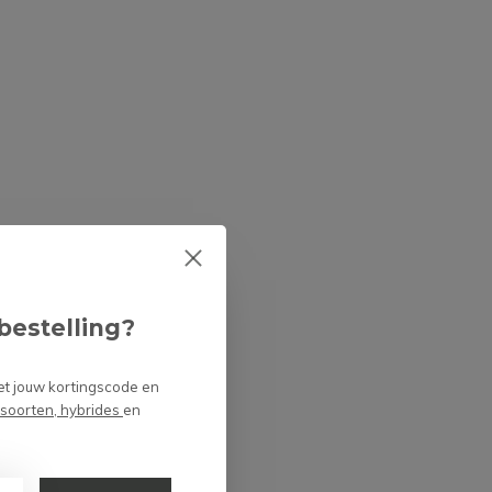
Een vleesetende plant
als kerstcadeau
Door
Niels
Is het schadelijk of
niet om vleesetende
planten lang in de
doos te laten zitten?
Door
Niels Cox
bestelling?
et jouw kortingscode en
 soorten, hybrides
en