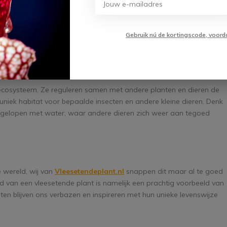
ie zijn afgebroken door de enzymen worden opgenomen door de
Gebruik nú de kortingscode, voord
t zijn val langzaam weer voor een volgende prooi.
de plant in het ecosysteem?
n ecosysteem. Ze reguleren samen met andere planten en dieren de
 uniek habitat voor bepaalde insecten en andere kleine dieren. Denk
olgelopen met water, waar andere dieren zich weer aan tegoed
 wereld, wij van
Vleesetendeplant.nl
snappen dit maar al te goed
 van een vleesetende plant is namelijk een prachtig voorbeeld van
ten blijven ons verbazen en inspireren met hun unieke levenswijze