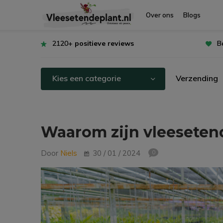
Over ons
Blogs
2120+
positieve reviews
B
Kies een categorie
Verzending
Waarom zijn vleeseten
Door
Niels
30 / 01 / 2024
0