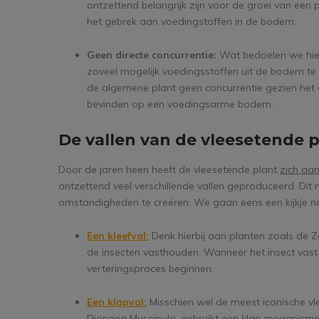
ontzettend belangrijk zijn voor de groei van een 
het gebrek aan voedingstoffen in de bodem.
Geen directe concurrentie:
Wat bedoelen we hier
zoveel mogelijk voedingsstoffen uit de bodem te 
de algemene plant geen concurrentie gezien het d
bevinden op een voedingsarme bodem.
De vallen van de vleesetende 
Door de jaren heen heeft de vleesetende plant
zich aa
ontzettend veel verschillende vallen geproduceerd. Dit n
omstandigheden te creëren. We gaan eens een kijkje n
Een kleefval:
Denk hierbij aan planten zoals de
de insecten vasthouden. Wanneer het insect vast
verteringsproces beginnen.
Een klapval:
Misschien wel de meest iconische vl
Dionaea Muscipula, gebruikt een klap meganisme 