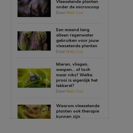
Vleesetende planten
onder de microscoop
Door
Niels Cox
Een maand lang
alleen regenwater
gebruiken voor jouw
vleesetende planten
Door
Niels Cox
Mieren, vliegen,
wespen… of toch
maar niks? Welke
prooi is eigenlijk het
lekkerst?
Door
Niels Cox
Waarom vleesetende
planten ook therapie
kunnen zijn
Door
Niels Cox