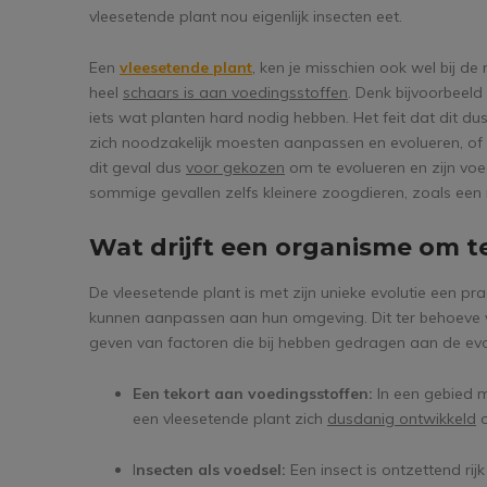
vleesetende plant nou eigenlijk insecten eet.
Een
vleesetende plant
, ken je misschien ook wel bij d
heel
schaars is aan voedingsstoffen
. Denk bijvoorbeeld
iets wat planten hard nodig hebben. Het feit dat dit dus
zich noodzakelijk moesten aanpassen en evolueren, of v
dit geval dus
voor gekozen
om te evolueren en zijn voed
sommige gevallen zelfs kleinere zoogdieren, zoals een 
Wat drijft een organisme om t
De vleesetende plant is met zijn unieke evolutie een p
kunnen aanpassen aan hun omgeving. Dit ter behoeve 
geven van factoren die bij hebben gedragen aan de evo
Een tekort aan voedingsstoffen:
In een gebied 
een vleesetende plant zich
dusdanig ontwikkeld
o
I
nsecten als voedsel:
Een insect is ontzettend ri