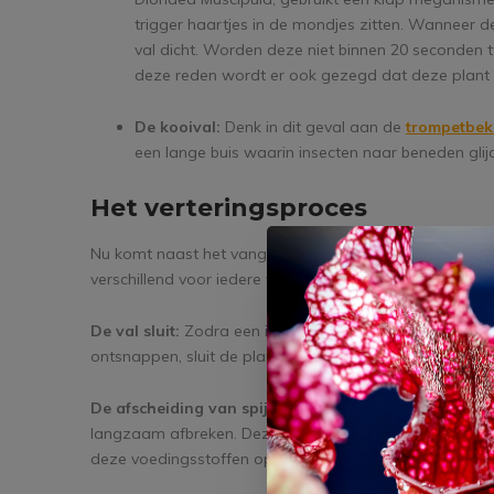
trigger haartjes in de mondjes zitten. Wanneer
val dicht. Worden deze niet binnen 20 seconden
deze reden wordt er ook gezegd dat deze plant k
De kooival:
Denk in dit geval aan de
trompetbek
een lange buis waarin insecten naar beneden gli
Het verteringsproces
Nu komt naast het vangen,
het belangrijkste proces
voor
verschillend voor iedere vleesetende plant, maar wij g
De val sluit:
Zodra een insect zich in een positie heef
ontsnappen, sluit de plant haar val. Dit stopt elke ont
De afscheiding van spijsverteringsenzymen:
De plant
langzaam afbreken. Deze enzymen lossen de zachte del
deze voedingsstoffen op te nemen.