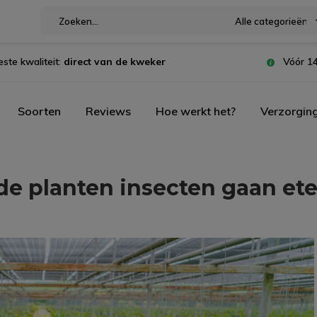
Alle categorieën
este kwaliteit:
direct van de kweker
Vóór 14
Soorten
Reviews
Hoe werkt het?
Verzorgin
de planten insecten gaan et