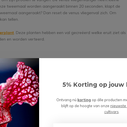
 deze tweemaal worden aangeraakt binnen 20 seconden, klapt de
 tweemaal aangeraakt? Dan reset de venus vliegenval zich. Om
an tellen.
erplant
. Deze planten hebben een val gecreëerd welke eruit ziet als
jden en worden verteerd.
 elke vleesetende plant, de vertering. Dit proces is natuurlijk
even je een algemeen beeld van wat er zoal gebeurt:
5% Korting op jouw 
t gewerkt waarbij het nog een poging zou kunnen wagen om te
snappingspoging van een insect.
Ontvang nú
korting
op álle producten m
 laat gedurende het verteringsproces enzymen los die het insect
blijft op de hoogte van onze
nieuwste
en van het insect op en maken het voor de plant mogelijk om
cultivars
.