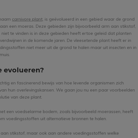
e naam
carnivore plant
, is geëvolueerd in een gebied waar de grond
 aan een moeras. Deze gebieden zijn bijvoorbeeld arm aan stikstof,
 niet te vinden is in deze gebieden heeft ertoe geleid dat planten
erdwijnen in de komende jaren. De vleesetende plant heeft er in
ingsstoffen niet meer uit de grond te halen maar uit insecten en in
muis.
e evolueren?
rachtig en fascinerend bewijs van hoe levende organismen zich
van hun overlevingskansen. We gaan jou nu een paar voorbeelden
lutie van deze plant.
met een voedselarme bodem, zoals bijvoorbeeld moerassen, heeft
m voedingsstoffen uit alternatieve bronnen te halen.
jk aan stikstof, maar ook aan andere voedingsstoffen welke