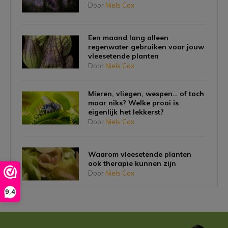
Door
Niels Cox
Een maand lang alleen
regenwater gebruiken voor jouw
vleesetende planten
Door
Niels Cox
Mieren, vliegen, wespen… of toch
maar niks? Welke prooi is
eigenlijk het lekkerst?
Door
Niels Cox
Waarom vleesetende planten
ook therapie kunnen zijn
Door
Niels Cox
9,4
Hoe een vleesetende plant kan
helpen om angst voor insecten te
overwinnen