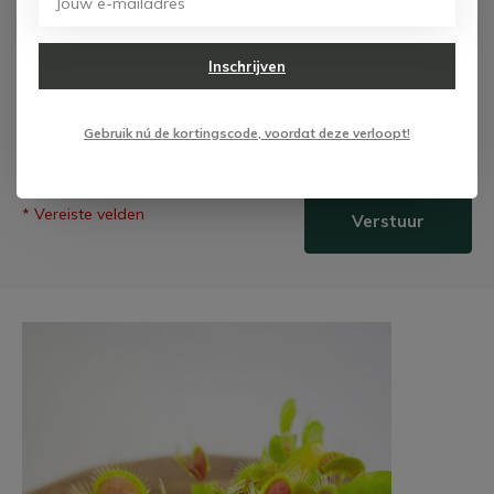
Inschrijven
Gebruik nú de kortingscode, voordat deze verloopt!
* Vereiste velden
Verstuur