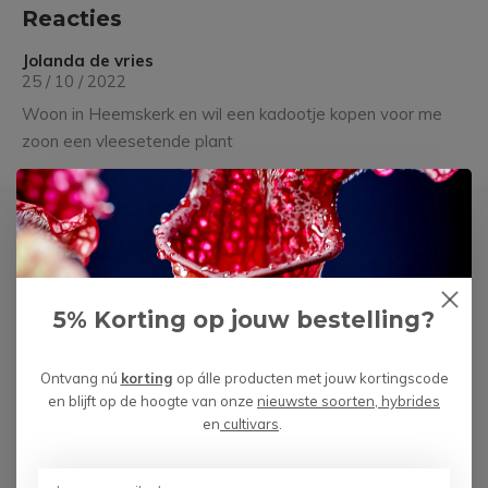
Reacties
Jolanda de vries
25 / 10 / 2022
Woon in Heemskerk en wil een kadootje kopen voor me
zoon een vleesetende plant
Laat een reactie achter
Naam
5% Korting op jouw bestelling?
*Uw e-mailadres wordt niet gepubliceerd
E-mail
Ontvang nú
korting
op álle producten met jouw kortingscode
en blijft op de hoogte van onze
nieuwste soorten, hybrides
en
cultivars
.
Opmerking