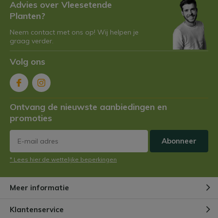
Advies over Vleesetende
Door
Niels Cox
Planten?
Neem contact met ons op! Wij helpen je
Hoe integreer je vleesetende
graag verder.
planten in jouw interieur?
Door
Niels
Volg ons
Waarom vangt mijn vleesetende
plant geen insecten?
Ontvang de nieuwste aanbiedingen en
Door
Niels
promoties
Abonneer
Mijn vleesetende plant ziet er
ziek uit
* Lees hier de wettelijke beperkingen
Door
Niels
Meer informatie
Een vleesetende plant als
kerstcadeau
Klantenservice
Door
Niels