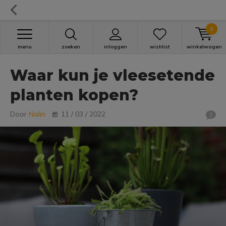
0
menu
zoeken
inloggen
wishlist
winkelwagen
Waar kun je vleesetende
planten kopen?
Door
Nalin
11 / 03 / 2022
1