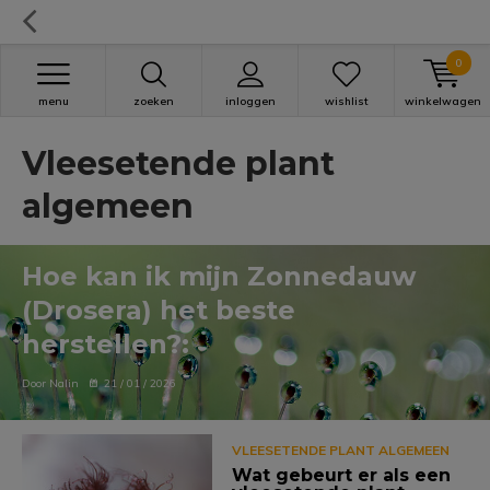
0
menu
zoeken
inloggen
wishlist
winkelwagen
Vleesetende plant
algemeen
Hoe kan ik mijn Zonnedauw
(Drosera) het beste
herstellen?:
Door Nalin
21 / 01 / 2026
VLEESETENDE PLANT ALGEMEEN
Wat gebeurt er als een