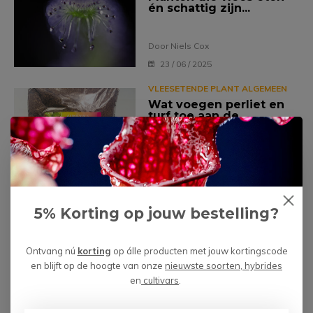
én schattig zijn...
Door Niels Cox
23 / 06 / 2025
VLEESETENDE PLANT ALGEMEEN
Wat voegen perliet en
turf toe aan de
potgrond van
vleesetende planten?
Door Niels Cox
Tuesday 27 / 08 / 2024
5% Korting op jouw bestelling?
Laad meer artikelen
Ontvang nú
korting
op álle producten met jouw kortingscode
en blijft op de hoogte van onze
nieuwste soorten, hybrides
en
cultivars
.