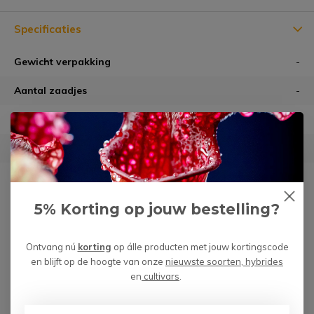
Specificaties
Gewicht verpakking
-
Aantal zaadjes
-
Latijnse naam
-
Kleuren
rood/groen
Standplaats
in huis
Bekijk alle specificaties
5% Korting op jouw bestelling?
Ontvang nú
korting
op álle producten met jouw kortingscode
en blijft op de hoogte van onze
nieuwste soorten, hybrides
Heb je een vraag over dit product?
en
cultivars
.
We helpen je graag met het vinden van het juiste product.