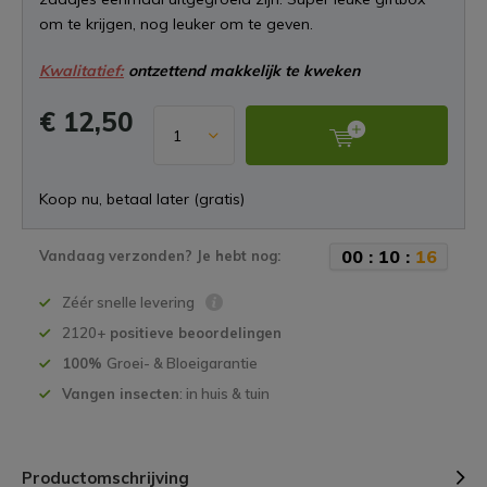
om te krijgen, nog leuker om te geven.
Kwalitatief:
ontzettend makkelijk te kweken
€ 12,50
Koop nu, betaal later (gratis)
0
0
:
1
0
:
1
6
Vandaag verzonden? Je hebt nog:
Zéér snelle levering
2120+
positieve beoordelingen
100%
Groei- & Bloeigarantie
Vangen insecten
: in huis & tuin
Productomschrijving