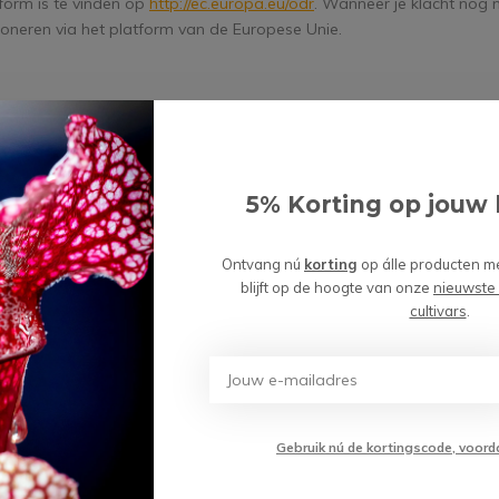
form is te vinden op
http://ec.europa.eu/odr
. Wanneer je klacht nog ni
poneren via het platform van de Europese Unie.
s
Beste kwaliteit:
direct van de kweker
5% Korting op jouw 
 Planten?
Volg ons
Ontvang d
Ontvang nú
korting
op álle producten m
blijft op de hoogte van onze
nieuwste
n je graag verder.
cultivars
.
* Lees hier de we
Gebruik nú de kortingscode, voord
ervice
Mijn account
Categorieën