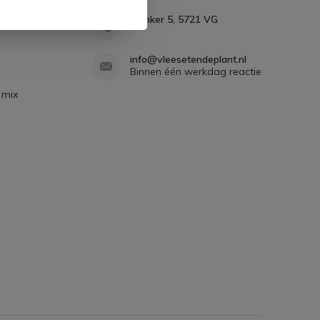
e planten
Planker 5, 5721 VG
info@vleesetendeplant.nl
Binnen één werkdag reactie
 mix