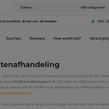
Alle categorieën
este kwaliteit:
direct van de kweker
Vóór 14
Soorten
Reviews
Hoe werkt het?
Verzorgin
htenafhandeling
jd voorkomen dat er iets niet helemaal gaat zoals gepland. We rade
en naar
info@vleesetendeplant.nl
. Wij zullen het altijd goed met je
 om je geschil aan te melden voor bemiddeling via WebwinkelKeur v
onsumenten/geschil
.
t voor consumenten in de EU ook mogelijk om klachten aan te meld