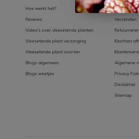
Hoe werkt het?
Over ons
Reviews
Verzenden
Video's over vleesetende planten
Retournere
Vleesetende plant verzorging
Klachten af
Vleesetende plant soorten
Klantenserv
Blogs algemeen
Algemene 
Blogs weetjes
Privacy Poli
Disclaimer
Sitemap