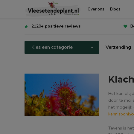
Over ons
Blogs
2120+
positieve reviews
B
Kies een categorie
Verzending
Klac
Het kan alti
door te mail
het mogelijk
kennisbank/c
Tevens is he