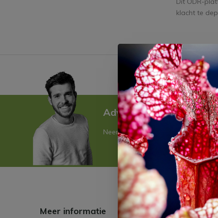
Dit ODR-plat
klacht te de
2120+
positieve review
Advies over Vleesetende
Neem contact met ons op! Wij helpe
Meer informatie
Klantens