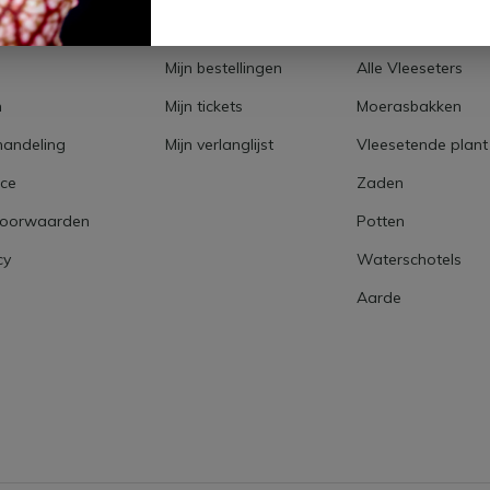
Registreren
Top 20 vleesetend
Mijn bestellingen
Alle Vleeseters
n
Mijn tickets
Moerasbakken
handeling
Mijn verlanglijst
Vleesetende plant
ice
Zaden
voorwaarden
Potten
cy
Waterschotels
Aarde