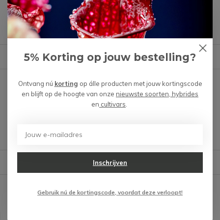
Heb je een vraag over dit product?
We helpen je graag met het vinden van het juiste product.
5% Korting op jouw bestelling?
Reviews
Verstuur mail
Er zijn nog geen reviews
Ontvang nú
korting
op álle producten met jouw kortingscode
geschreven over dit product.
en blijft op de hoogte van onze
nieuwste soorten, hybrides
en
cultivars
.
Schrijf je eigen review
Verzending & verzorging producten
Inschrijven
Gebruik nú de kortingscode, voordat deze verloopt!
Recent bekeken
KWALITATIEF & EDUCATIEF