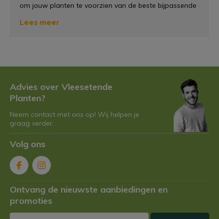
om jouw planten te voorzien van de beste bijpassende
potten. Wij van
Vleesetendeplant.nl
hebben daarom
Lees meer
een speciale selectie met potten gemaakt welke
bedoeld zijn voor onze grotere vleesetende planten,
namelijk de 12 centimeter lijn. Deze potten bieden de bij
ons aangekochte grote vleesetende planten
een
prachtige groeiomgeving
. In deze tekst gaan we het
hebben over, waarom onze 12 centimeter potten de
Advies over Vleesetende
meest geschikte potten zijn voor de grotere
Planten?
vleesetende planten. Daarnaast gaan we ook kijken
Neem contact met ons op! Wij helpen je
naar hoe jij de juiste pot voor jou kunt kiezen.
graag verder.
Waarom zou ik een 12
Volg ons
centimeter pot kiezen?
Wij hebben onze categorieën ingedeeld op een manier
Ontvang de nieuwste aanbiedingen en
zodat jij snel kunt zien welke type pot jij nodig zou
promoties
hebben. Daarnaast hebben wij de maten ook
aangegeven bij onze planten. Dit zal jou
enorm helpen