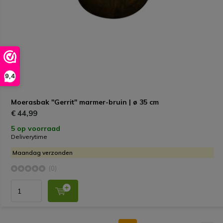
9,4
Moerasbak "Gerrit" marmer-bruin | ø 35 cm
€ 44,99
5 op voorraad
Deliverytime
Maandag verzonden
(0)