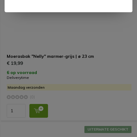
Moerasbak "Nelly" marmer-grijs | ø 23 cm
€ 19,99
6 op voorraad
Deliverytime
Maandag verzonden
(0)
UITERMATE GESCHIKT