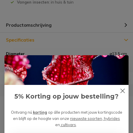
Vangen insecten
: in huis & tuin
Productomschrijving
Specificaties
Diameter
⌀13,5 cm
Hoogte
13,8 cm
Materiaal
Aardewerk (geglazuurd)
Geschikt voor
12 cm planten
5% Korting op jouw bestelling?
Garantie
Géén risico m.b.t. verzending
Ontvang nú
korting
op álle producten met jouw kortingscode
en blijft op de hoogte van onze
nieuwste soorten, hybrides
en
cultivars
.
Heb je een vraag over dit product?