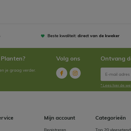
s
Beste kwaliteit:
direct van de kweker
 Planten?
Volg ons
Ontvang d
n je graag verder.
* Lees hier de we
ervice
Mijn account
Categorieën
Registreren
Top 20 vleesetend