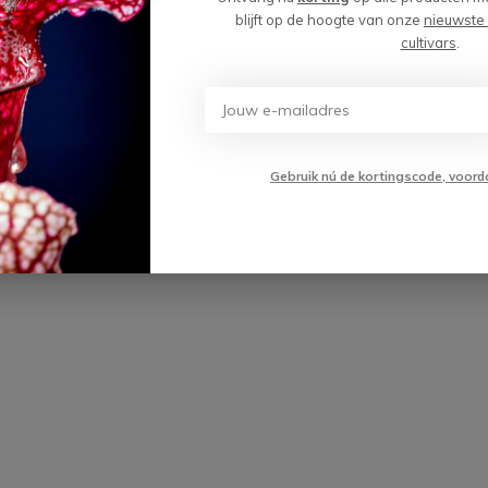
n/Grey | 12cm
blijft op de hoogte van onze
nieuwste
cultivars
.
(1)
Toevoegen aan
99
winkelwagen
Gebruik nú de kortingscode, voord