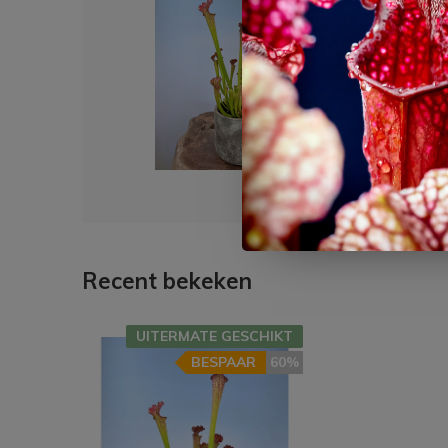
Golde
€ 9,99
€ 3,
Recent bekeken
UITERMATE GESCHIKT
BESPAAR
60%