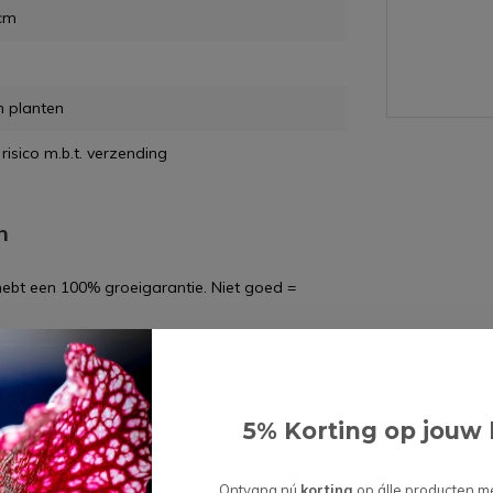
 cm
m planten
risico m.b.t. verzending
n
 hebt een 100% groeigarantie. Niet goed =
5% Korting op jouw 
wordt 'm!
PRIJS - Plantenpot "Palu" -
Ontvang nú
korting
op álle producten m