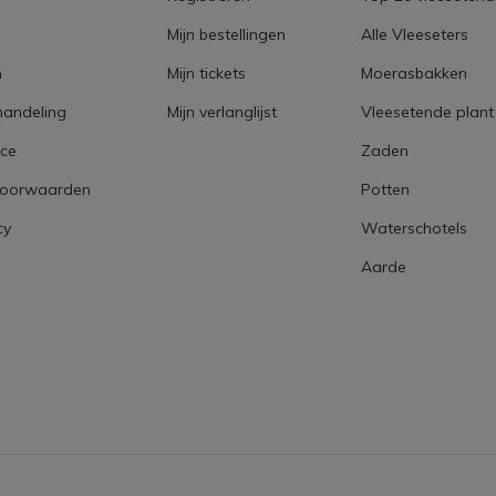
Mijn bestellingen
Alle Vleeseters
n
Mijn tickets
Moerasbakken
handeling
Mijn verlanglijst
Vleesetende plant
ice
Zaden
voorwaarden
Potten
cy
Waterschotels
Aarde