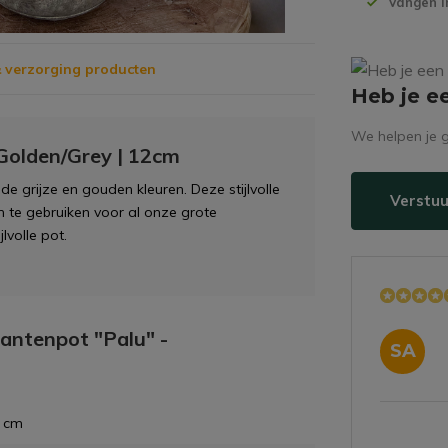
Vangen i
 verzorging producten
Heb je e
We helpen je g
Golden/Grey | 12cm
 de grijze en gouden kleuren. Deze stijlvolle
Verstuu
n te gebruiken voor al onze grote
lvolle pot.
lantenpot "Palu" -
SA
5 cm