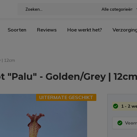
Alle categorieën
Soorten
Reviews
Hoe werkt het?
Verzorgin
y | 12cm
t "Palu" - Golden/Grey | 12c
UITERMATE GESCHIKT
1 - 2 w
Voorr