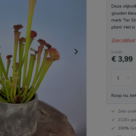
Deze stijlvo
gouden kleur
merk 'Ter S
plant. Het is
Zeer stijlvol
€ 9,99
€ 3,99
Koop nu, bet
Zéér snel
2120+
po
100%
Gr