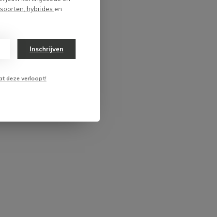
 soorten, hybrides
en
Inschrijven
at deze verloopt!