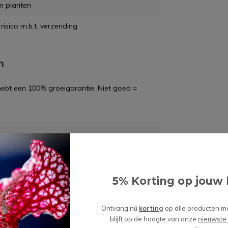
m planten
risico m.b.t. verzending
n
 hebt een 100% groeigarantie. Niet goed =
wordt 'm!
enpot "Betsie" - blauwgrijs |
5% Korting op jouw 
m
Ontvang nú
korting
op álle producten m
(0)
blijft op de hoogte van onze
nieuwste