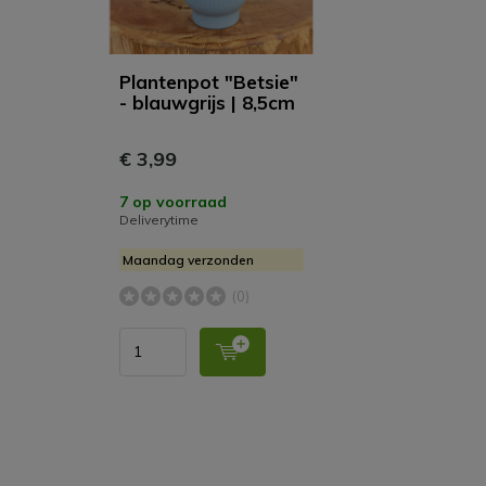
Plantenpot "Betsie"
- blauwgrijs | 8,5cm
€ 3,99
7 op voorraad
Deliverytime
Maandag verzonden
(0)