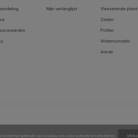
handeling
Mijn verlanglijst
Vleesetende plant
ice
Zaden
voorwaarden
Potten
cy
Waterschotels
Aarde
ord met het gebruik van cookies om onze website te verbeteren.
Dit be