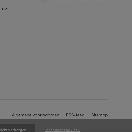
 mix
Algemene voorwaarden
RSS-feed
Sitemap
richt verbergen
Meer over cookies »