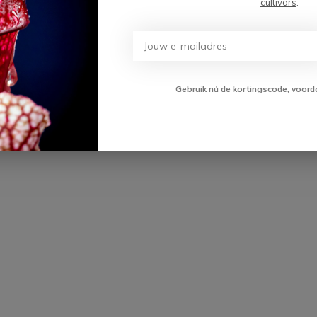
cultivars
.
Toevoegen aan
99
winkelwagen
Gebruik nú de kortingscode, voord