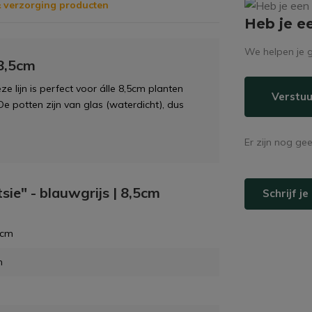
 verzorging producten
Heb je e
We helpen je g
 8,5cm
Deze lijn is perfect voor álle 8,5cm planten
Verstuu
. De potten zijn van glas (waterdicht), dus
Er zijn nog ge
sie" - blauwgrijs | 8,5cm
Schrijf j
 cm
m