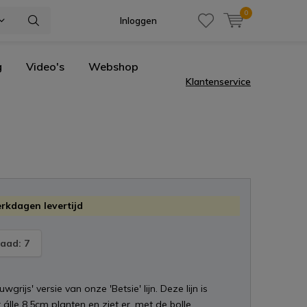
0
Inloggen
g
Video's
Webshop
Klantenservice
erkdagen levertijd
aad: 7
auwgrijs' versie van onze 'Betsie' lijn. Deze lijn is
 álle 8,5cm planten en ziet er, met de bolle