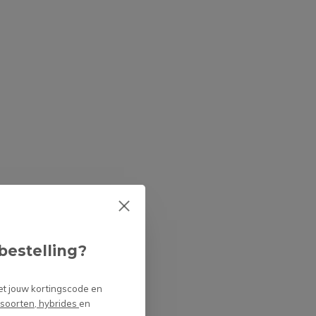
bestelling?
et jouw kortingscode en
 soorten, hybrides
en