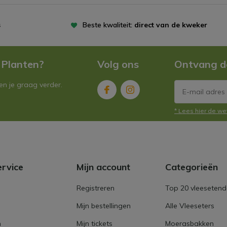
s
Beste kwaliteit:
direct van de kweker
 Planten?
Volg ons
Ontvang d
n je graag verder.
* Lees hier de we
ervice
Mijn account
Categorieën
Registreren
Top 20 vleesetend
Mijn bestellingen
Alle Vleeseters
n
Mijn tickets
Moerasbakken