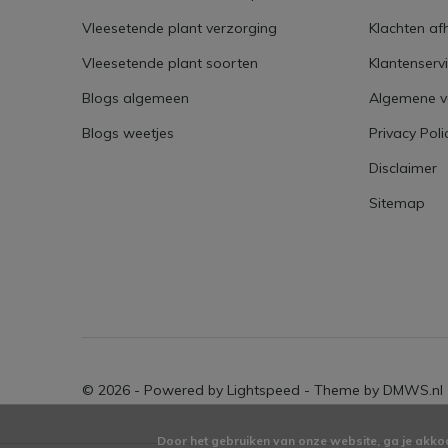
Vleesetende plant verzorging
Klachten af
Vleesetende plant soorten
Klantenserv
Blogs algemeen
Algemene 
Blogs weetjes
Privacy Poli
Disclaimer
Sitemap
© 2026 - Powered by
Lightspeed
- Theme by
DMWS.nl
Door het gebruiken van onze website, ga je akko