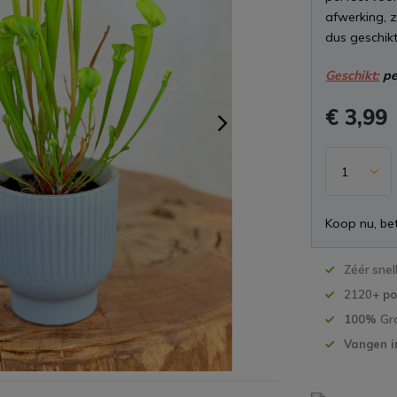
afwerking, zé
dus geschik
Geschikt:
pe
€ 3,99
Koop nu, bet
Zéér snel
2120+
po
100%
Gr
Vangen i