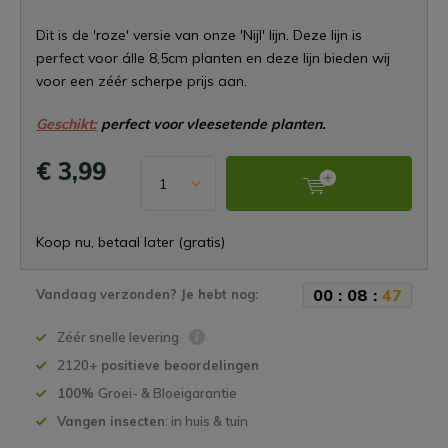
Dit is de 'roze' versie van onze 'Nijl' lijn. Deze lijn is
perfect voor álle 8,5cm planten en deze lijn bieden wij
voor een zéér scherpe prijs aan.
Geschikt:
perfect voor vleesetende planten.
€ 3,99
Koop nu, betaal later (gratis)
0
0
:
0
8
:
4
7
Vandaag verzonden? Je hebt nog:
Zéér snelle levering
2120+
positieve beoordelingen
100%
Groei- & Bloeigarantie
Vangen insecten
: in huis & tuin