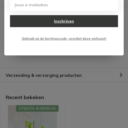
Reviews
Verstuur mail
Inschrijven
Er zijn nog geen reviews
geschreven over dit product.
Gebruik nú de kortingscode, voordat deze verloopt!
Schrijf je eigen review
Verzending & verzorging producten
Recent bekeken
STIJLVOL & GEZELLIG