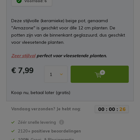
Voorraad: 6
Deze stijlvolle (keramieke) beige pot, genaamd
"Amazone" is geschikt voor álle 12 cm planten. De
potten zijn van de binnenkant geglazuurd, dus geschikt
voor vleesetende planten.
Zeer stijlvol
perfect voor vleesetende planten.
€ 7,99
Koop nu, betaal later (gratis)
0
0
:
0
0
:
2
5
Vandaag verzonden? Je hebt nog:
Zéér snelle levering
2120+
positieve beoordelingen
100%
Groei- & Bloeigarantie