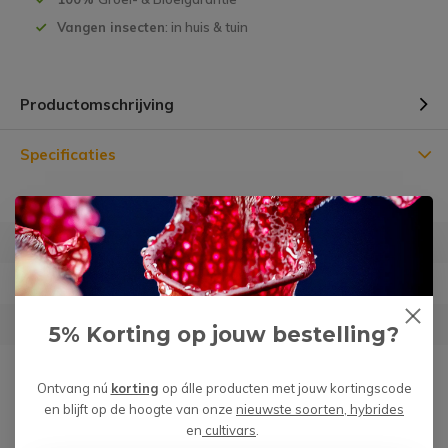
Vangen insecten
: in huis & tuin
Productomschrijving
Specificaties
Diameter
⌀14 cm
Hoogte
14 cm
Materiaal
Aardewerk (geglazuurd)
Geschikt voor
12 cm planten
5% Korting op jouw bestelling?
Garantie
Géén risico m.b.t. verzending
Ontvang nú
korting
op álle producten met jouw kortingscode
en blijft op de hoogte van onze
nieuwste soorten, hybrides
en
cultivars
.