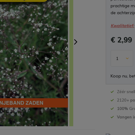
prachtige mi
de achterzij
Kwalitatief:
€ 2,99
Koop nu, bet
Zéér snel
2120+
po
100%
Gr
Vangen i