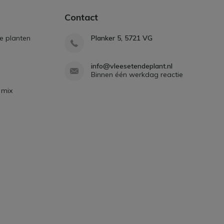
Contact
e planten
Planker 5, 5721 VG
info@vleesetendeplant.nl
Binnen één werkdag reactie
 mix