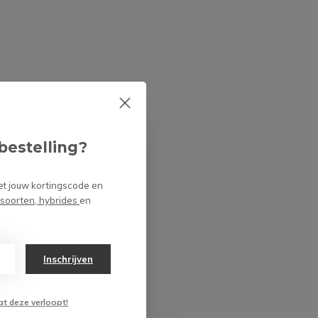
bestelling?
et jouw kortingscode en
 soorten, hybrides
en
Inschrijven
at deze verloopt!