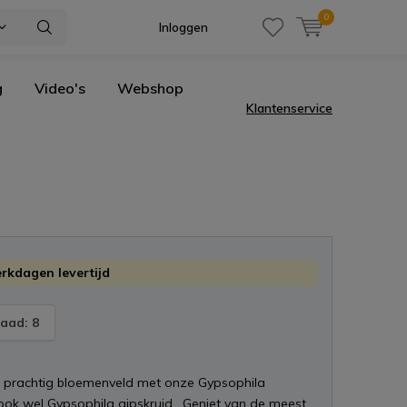
0
Inloggen
g
Video's
Webshop
Klantenservice
erkdagen levertijd
aad: 8
 prachtig bloemenveld met onze Gypsophila
 ook wel Gypsophila gipskruid . Geniet van de meest