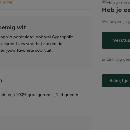
oducten
Heb je e
We helpen je g
oemig wit
phila paniculata, ook wel Gypsophila
Verstuu
 kleuren. Lees voor het zaaien de
en jouw favoriete soort uit.
Er zijn nog ge
n
Schrijf j
 hebt een 100% groeigarantie. Niet goed =