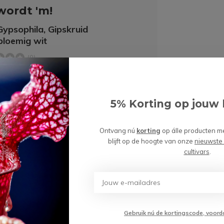
wordt 'm!
ypsophila, Gipskruid
bloemig wit
(0)
Toevoegen aan
99
winkelwagen
5% Korting op jouw 
Ontvang nú
korting
op álle producten m
blijft op de hoogte van onze
nieuwste
cultivars
.
Gebruik nú de kortingscode, voord