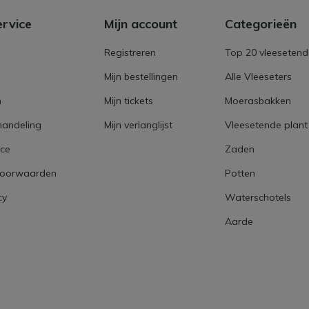
ervice
Mijn account
Categorieën
Registreren
Top 20 vleesetend
Mijn bestellingen
Alle Vleeseters
n
Mijn tickets
Moerasbakken
handeling
Mijn verlanglijst
Vleesetende plant
ice
Zaden
voorwaarden
Potten
cy
Waterschotels
Aarde