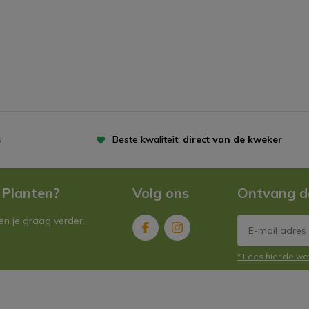
s
Beste kwaliteit:
direct van de kweker
 Planten?
Volg ons
Ontvang d
n je graag verder.
* Lees hier de we