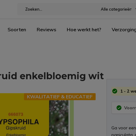
Alle categorieën
Soorten
Reviews
Hoe werkt het?
Verzorgin
ruid enkelbloemig wit
1 - 2 w
KWALITATIEF & EDUCATIEF
Voorr
Ga voor een
paniculata,