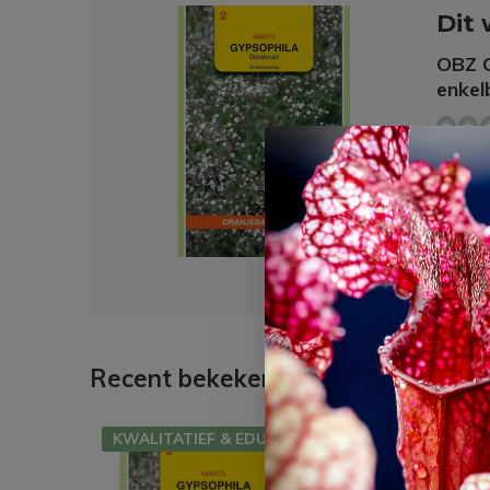
Dit 
OBZ G
enkel
€ 2,
Recent bekeken
KWALITATIEF & EDUCATIEF