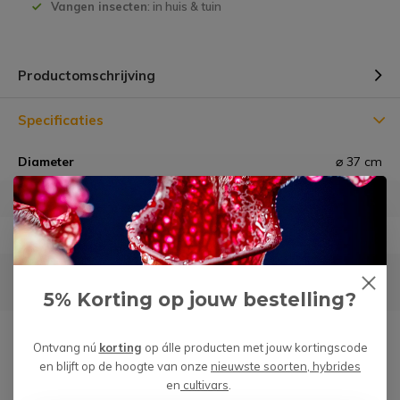
Vangen insecten
: in huis & tuin
Productomschrijving
Specificaties
Diameter
⌀ 37 cm
Hoogte
17 cm
Materiaal
Kunststof
Geschikt voor
8,5 en 12 cm planten en
moerasbakken
5% Korting op jouw bestelling?
Garantie
Géén risico m.b.t. verzending
Ontvang nú
korting
op álle producten met jouw kortingscode
en blijft op de hoogte van onze
nieuwste soorten, hybrides
en
cultivars
.