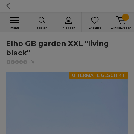
0
menu
zoeken
inloggen
wishlist
winkelwagen
Elho GB garden XXL "living
black"
(0)
UITERMATE GESCHIKT