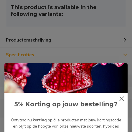
This product is available in the
following variants:
Productomschrijving
Specificaties
Diameter
⌀ 60 cm
Hoogte
58.0 cm x 28.5 cm x 26.8 cm
Materiaal
Kunststof
5% Korting op jouw bestelling?
Geschikt voor
8,5 en 12 cm planten en
moerasbakken
Ontvang nú
korting
op álle producten met jouw kortingscode
Garantie
Géén risico m.b.t. verzending
en blijft op de hoogte van onze
nieuwste soorten, hybrides