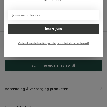
en
cultivars
.
Heb je een vraag over dit product?
We helpen je graag met het vinden van het juiste product.
Inschrijven
Reviews
Verstuur mail
Gebruik nú de kortingscode, voordat deze verloopt!
Er zijn nog geen reviews
geschreven over dit product.
Schrijf je eigen review
Verzending & verzorging producten