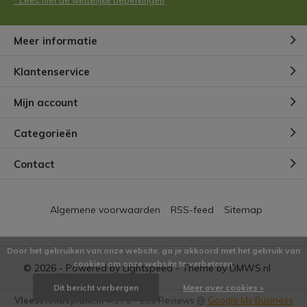
* Lees hier de wettelijke beperkingen
Meer informatie
Klantenservice
Mijn account
Categorieën
Contact
Algemene voorwaarden
RSS-feed
Sitemap
Door het gebruiken van onze website, ga je akkoord met het gebruik van
cookies om onze website te verbeteren.
© 2026 - Powered by
Lightspeed
- Theme by
DMWS.nl
Dit bericht verbergen
Meer over cookies »
Vleesetendeplant.nl
4,9
/
5
-
299
Reviews @
Google My Business