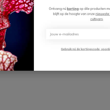
wordt 'm!
Ontvang nú
korting
op álle producten m
sbak 'Karel' - met Dionaea
blijft op de hoogte van onze
nieuwste
pula | ⌀22x17cm
cultivars
.
(0)
Toevoegen aan
,99
winkelwagen
Gebruik nú de kortingscode, voord