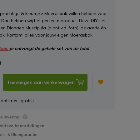
n prachtige & kleurrijke Moerasbak willen hebben voor
? Dan hebben wij hét perfecte product. Deze DIY-set
een Dionaea Muscipula (plant v.d. foto), de aarde én
k. Kortom: alles voor jouw eigen Moerasbak.
bak:
je ontvangt de gehele set van de foto!
9
Toevoegen aan winkelwagen
aal later (gratis)
le levering
sitieve beoordelingen
oei- & Bloeigarantie