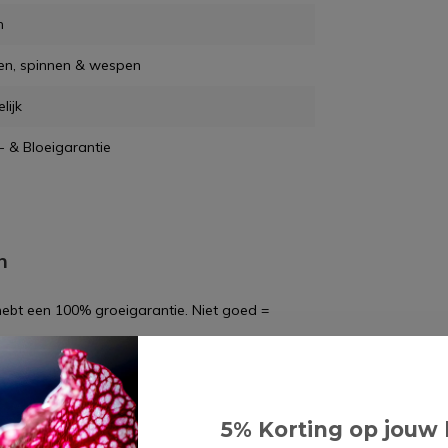
m
en, spinnen & wespen
lijk
- & Bloeigarantie
n
 hebt een 100% groeigarantie. Niet goed =
5% Korting op jouw 