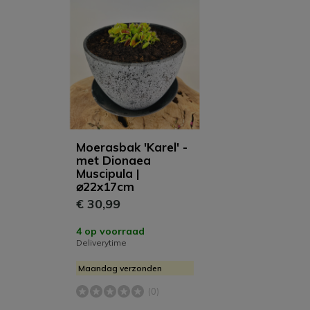
Moerasbak 'Karel' -
met Dionaea
Muscipula |
⌀22x17cm
€ 30,99
4 op voorraad
Deliverytime
Maandag verzonden
(0)