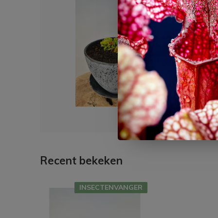
Dit 
Moera
Musci
€ 30
Recent bekeken
INSECTENVANGER