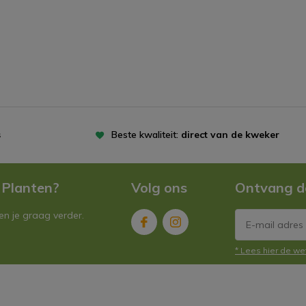
s
Beste kwaliteit:
direct van de kweker
 Planten?
Volg ons
Ontvang d
n je graag verder.
* Lees hier de we