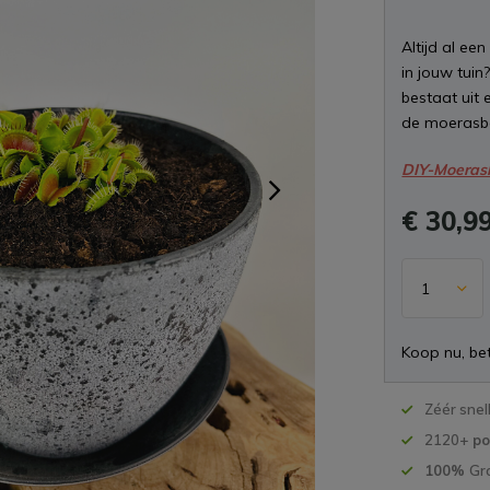
Altijd al ee
in jouw tuin
bestaat uit 
de moerasba
DIY-Moeras
€ 30,9
Koop nu, bet
Zéér snel
2120+
po
100%
Gr