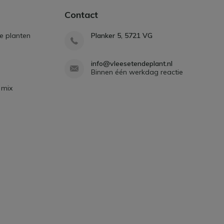
Contact
e planten
Planker 5, 5721 VG
info@vleesetendeplant.nl
Binnen één werkdag reactie
 mix