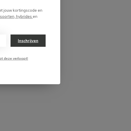
et jouw kortingscode en
 soorten, hybrides
en
Inschrijven
at deze verloopt!