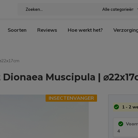
Alle categorieën
Soorten
Reviews
Hoe werkt het?
Verzorgin
| ⌀22x17cm
t Dionaea Muscipula | ⌀22x1
INSECTENVANGER
1 - 2 w
Voor
4