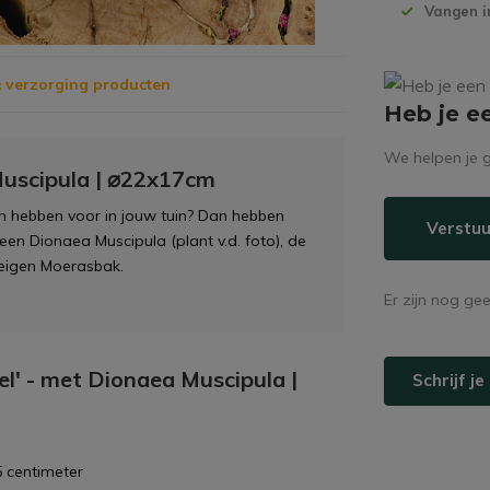
Vangen i
 verzorging producten
Heb je e
We helpen je g
Muscipula | ⌀22x17cm
len hebben voor in jouw tuin? Dan hebben
Verstuu
 een Dionaea Muscipula (plant v.d. foto), de
 eigen Moerasbak.
Er zijn nog ge
el' - met Dionaea Muscipula |
Schrijf j
 centimeter