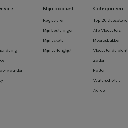
ervice
Mijn account
Categorieën
Registreren
Top 20 vleesetend
Mijn bestellingen
Alle Vleeseters
n
Mijn tickets
Moerasbakken
handeling
Mijn verlanglijst
Vleesetende plant
ice
Zaden
voorwaarden
Potten
cy
Waterschotels
Aarde