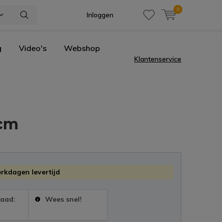
0
Inloggen
g
Video's
Webshop
Klantenservice
7cm
erkdagen levertijd
raad:
Wees snel!