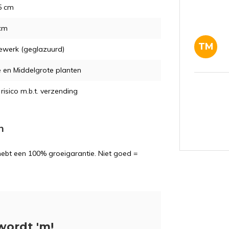
5 cm
 cm
TM
ewerk (geglazuurd)
e en Middelgrote planten
risico m.b.t. verzending
n
 hebt een 100% groeigarantie. Niet goed =
wordt 'm!