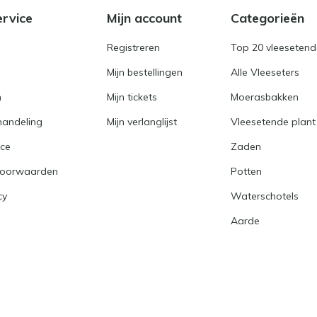
ervice
Mijn account
Categorieën
Registreren
Top 20 vleesetend
Mijn bestellingen
Alle Vleeseters
n
Mijn tickets
Moerasbakken
handeling
Mijn verlanglijst
Vleesetende plant
ice
Zaden
voorwaarden
Potten
cy
Waterschotels
Aarde