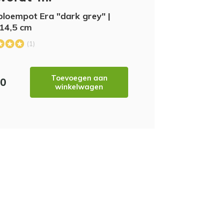
bloempot Era "dark grey" |
14,5 cm
(1)
Toevoegen aan
50
winkelwagen