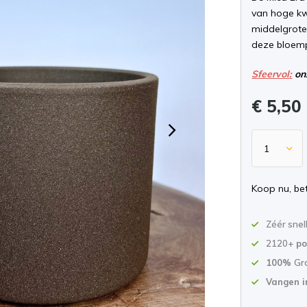
van hoge kwa
middelgrote
deze bloempo
Sfeervol:
onz
€ 5,50
Koop nu, bet
Zéér snel
2120+
po
100%
Gr
Vangen i