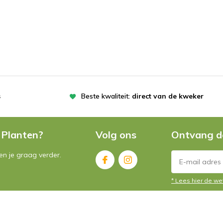
s
Beste kwaliteit:
direct van de kweker
 Planten?
Volg ons
Ontvang d
n je graag verder.
* Lees hier de we