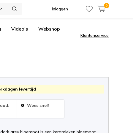
0
Inloggen
g
Video's
Webshop
Klantenservice
erkdagen levertijd
raad:
Wees snel!
 dark grey bloempot is een keramieken bloempot