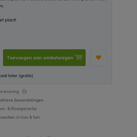
m.
ief plant!
Toevoegen aan winkelwagen
aal later (gratis)
le levering
sitieve beoordelingen
oei- & Bloeigarantie
nsecten
: in huis & tuin