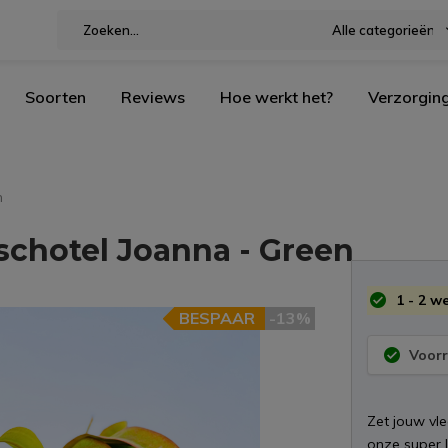
Alle categorieën
Soorten
Reviews
Hoe werkt het?
Verzorgin
n
schotel Joanna - Green
1 - 2 w
BESPAAR
-13%
Voorr
Zet jouw vle
onze super 