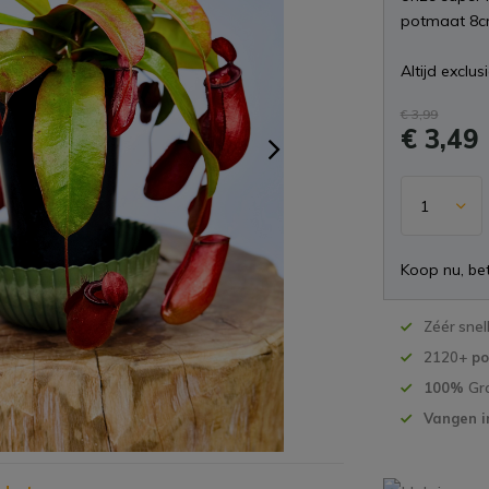
potmaat 8c
Altijd exclus
€ 3,99
€ 3,49
Koop nu, bet
Zéér snel
2120+
po
100%
Gr
Vangen i