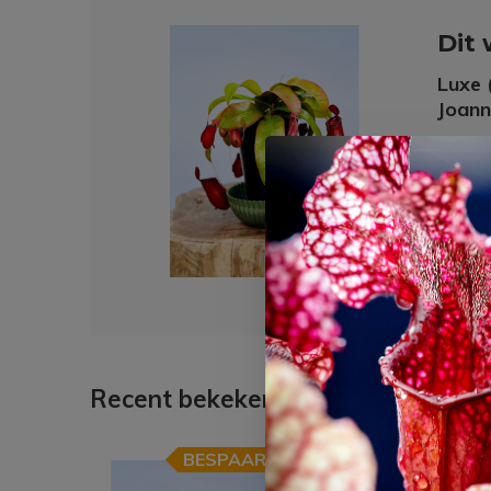
Dit 
Luxe 
Joann
€ 3,99
€ 3,
Recent bekeken
BESPAAR
-13%