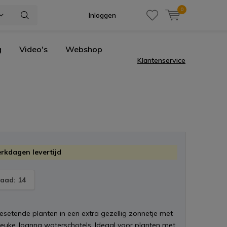
0
Inloggen
g
Video's
Webshop
Klantenservice
erkdagen levertijd
aad: 14
esetende planten in een extra gezellig zonnetje met
leuke Joanna waterschotels. Ideaal voor planten met