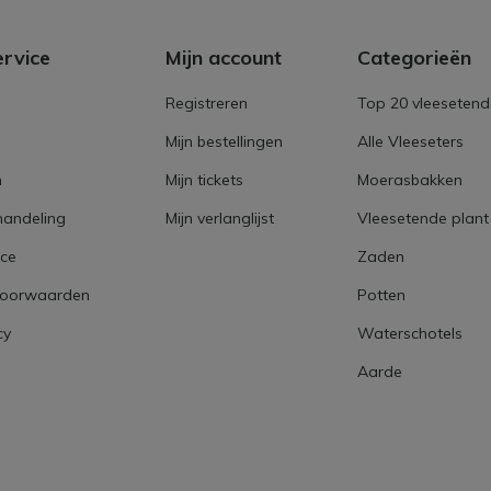
ervice
Mijn account
Categorieën
Registreren
Top 20 vleesetend
Mijn bestellingen
Alle Vleeseters
n
Mijn tickets
Moerasbakken
handeling
Mijn verlanglijst
Vleesetende plant
ice
Zaden
voorwaarden
Potten
cy
Waterschotels
Aarde