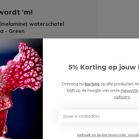
wordt 'm!
(melamine) waterschotel
a - Green
(0)
Toevoegen aan
5% Korting op jouw 
49
winkelwagen
Ontvang nú
korting
op álle producten m
blijft op de hoogte van onze
nieuwste
cultivars
.
Gebruik nú de kortingscode, voord