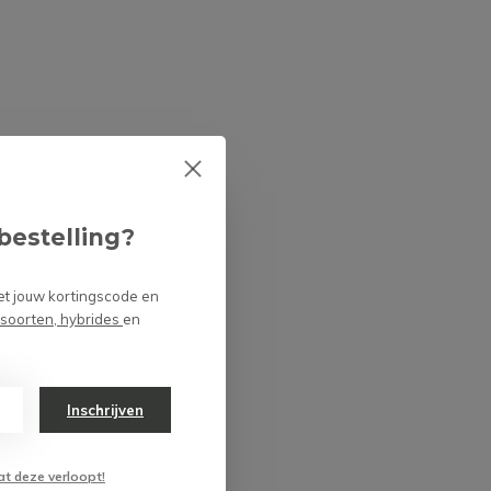
bestelling?
et jouw kortingscode en
 soorten, hybrides
en
Inschrijven
at deze verloopt!