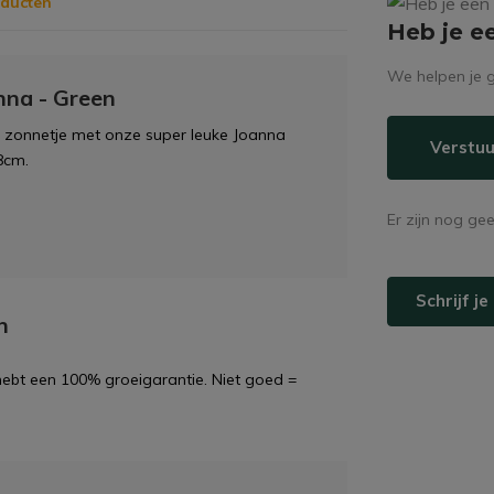
oducten
Heb je e
We helpen je g
nna - Green
ig zonnetje met onze super leuke Joanna
Verstuu
8cm.
Er zijn nog ge
Schrijf j
n
 hebt een 100% groeigarantie. Niet goed =