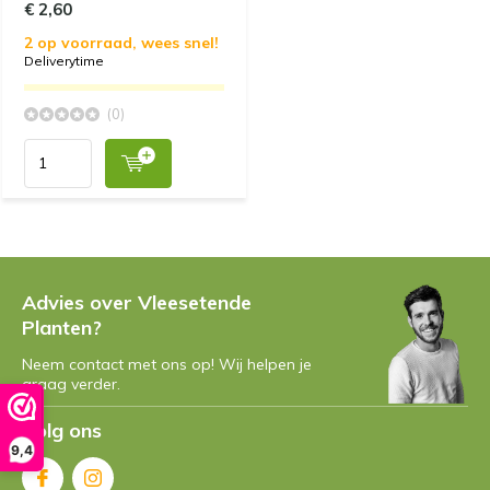
€ 2,60
2 op voorraad, wees snel!
Deliverytime
(0)
Advies over Vleesetende
Planten?
Neem contact met ons op! Wij helpen je
graag verder.
Volg ons
9,4