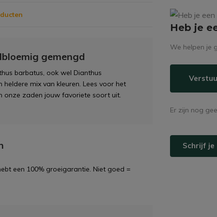
oducten
Heb je e
We helpen je g
elbloemig gemengd
hus barbatus, ook wel Dianthus
Verstuu
 heldere mix van kleuren. Lees voor het
en onze zaden jouw favoriete soort uit.
Er zijn nog ge
n
Schrijf j
 hebt een 100% groeigarantie. Niet goed =