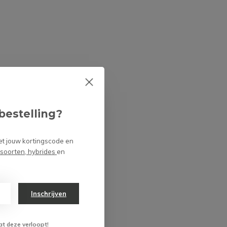
bestelling?
et jouw kortingscode en
 soorten, hybrides
en
Inschrijven
at deze verloopt!