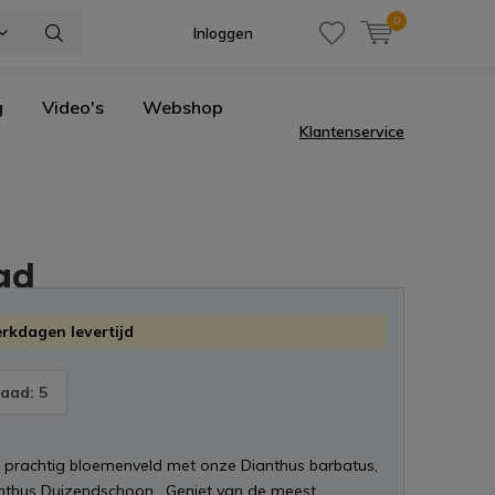
0
Inloggen
g
Video's
Webshop
Klantenservice
gd
erkdagen levertijd
aad: 5
 prachtig bloemenveld met onze Dianthus barbatus,
nthus Duizendschoon . Geniet van de meest