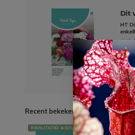
Dit 
HT Di
enkel
€ 1,
Recent bekeken
KWALITATIEF & EDUCATIEF