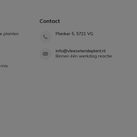
Contact
e planten
Planker 5, 5721 VG
info@vleesetendeplant.nl
Binnen één werkdag reactie
 mix