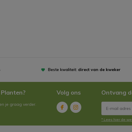
s
Beste kwaliteit:
direct van de kweker
 Planten?
Volg ons
Ontvang d
n je graag verder.
* Lees hier de we