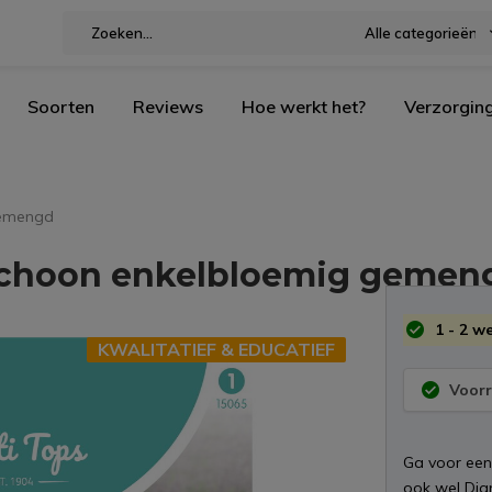
Alle categorieën
Soorten
Reviews
Hoe werkt het?
Verzorgin
gemengd
schoon enkelbloemig gemen
1 - 2 w
KWALITATIEF & EDUCATIEF
Voorr
Ga voor een
ook wel Dia