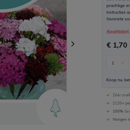
prachtige en
instructies 
favoriete soo
Kwalitatief:
€ 1,70
Koop nu, bet
Zéér snel
2120+
po
100%
Gr
Vangen i