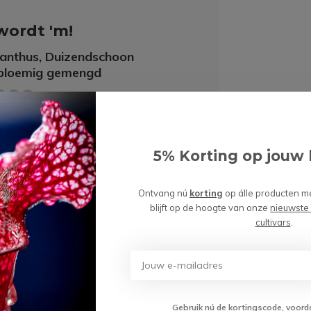
wordt 'm!
anthus, Duizendschoon
bloemig gemengd
(0)
Toevoegen aan
70
5% Korting op jouw 
winkelwagen
Ontvang nú
korting
op álle producten m
blijft op de hoogte van onze
nieuwste
cultivars
.
Gebruik nú de kortingscode, voord