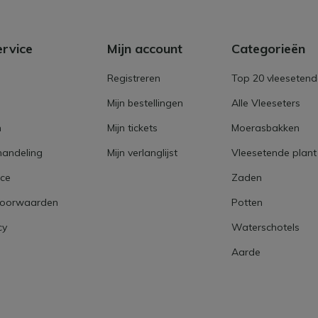
ervice
Mijn account
Categorieën
Registreren
Top 20 vleesetend
Mijn bestellingen
Alle Vleeseters
n
Mijn tickets
Moerasbakken
handeling
Mijn verlanglijst
Vleesetende plant
ice
Zaden
voorwaarden
Potten
cy
Waterschotels
Aarde