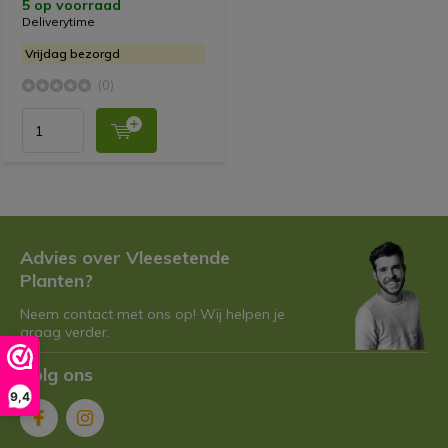
5 op voorraad
Deliverytime
Vrijdag bezorgd
(0)
Advies over Vleesetende
Planten?
Neem contact met ons op! Wij helpen je
graag verder.
Volg ons
9,4