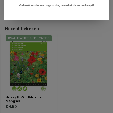
Gebruik nú de kortingscode, voordat deze verloopt!
Verzending & verzorging producten
Recent bekeken
KWALITATIEF & EDUCATIEF
Buzzy® Wildbloemen
Mengsel
€ 4,50