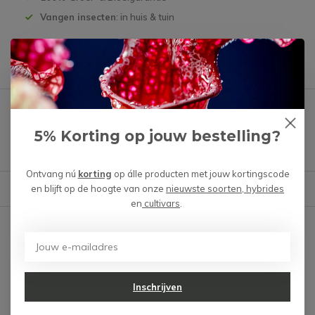
Vangen insecten
: in huis & tuin
Productomschrijving
Heb je een vraag over dit product?
5% Korting op jouw bestelling?
We helpen je graag met het vinden van het juiste product.
Ontvang nú
korting
op álle producten met jouw kortingscode
Reviews
en blijft op de hoogte van onze
nieuwste soorten, hybrides
Verstuur mail
en
cultivars
.
Er zijn nog geen reviews
geschreven over dit product.
Schrijf je eigen review
Inschrijven