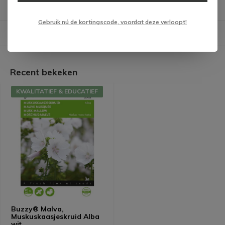
Gebruik nú de kortingscode, voordat deze verloopt!
Verzending & verzorging producten
Recent bekeken
KWALITATIEF & EDUCATIEF
Buzzy® Malva,
Muskuskaasjeskruid Alba
wit