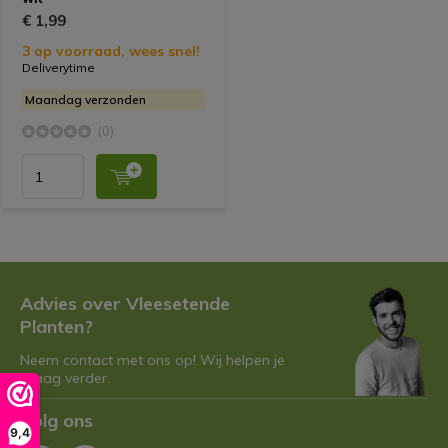
€ 1,99
3 op voorraad, wees snel!
Deliverytime
Maandag verzonden
(0)
Advies over Vleesetende
Planten?
Neem contact met ons op! Wij helpen je
graag verder.
Volg ons
9,4