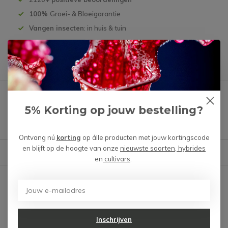
100%
Groei- & Bloeigarantie
Vangen insecten
: in huis & tuin
Productomschrijving
Heb je een vraag over dit product?
5% Korting op jouw bestelling?
We helpen je graag met het vinden van het juiste product.
Ontvang nú
korting
op álle producten met jouw kortingscode
en blijft op de hoogte van onze
nieuwste soorten, hybrides
Reviews
Verstuur mail
en
cultivars
.
Er zijn nog geen reviews
geschreven over dit product.
Schrijf je eigen review
Inschrijven