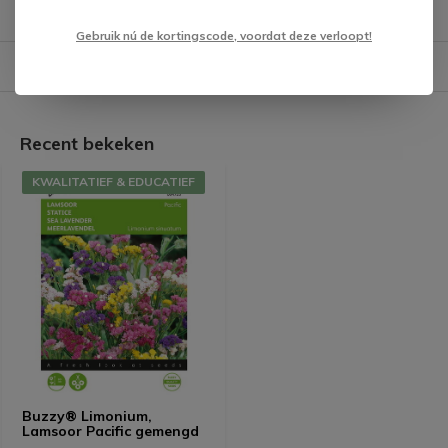
Gebruik nú de kortingscode, voordat deze verloopt!
Verzending & verzorging producten
Recent bekeken
KWALITATIEF & EDUCATIEF
Buzzy® Limonium,
Lamsoor Pacific gemengd