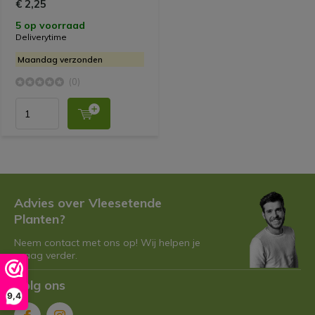
€ 2,25
5 op voorraad
Deliverytime
Maandag verzonden
(0)
Advies over Vleesetende
Planten?
Neem contact met ons op! Wij helpen je
graag verder.
Volg ons
9,4