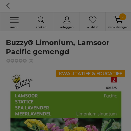
0
menu
zoeken
inloggen
wishlist
winkelwagen
Buzzy® Limonium, Lamsoor
Pacific gemengd
(0)
KWALITATIEF & EDUCATIEF