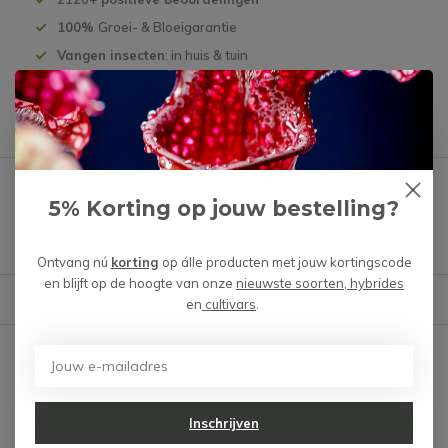
100%
Groei- & Bloeigarantie
Vangen insecten
: in huis & tuin
Productomschrijving
Heb je een vraag over dit product?
5% Korting op jouw bestelling?
We helpen je graag met het vinden van het juiste product.
Ontvang nú
korting
op álle producten met jouw kortingscode
en blijft op de hoogte van onze
nieuwste soorten, hybrides
Reviews
Verstuur mail
en
cultivars
.
Er zijn nog geen reviews
geschreven over dit product.
Schrijf je eigen review
Inschrijven