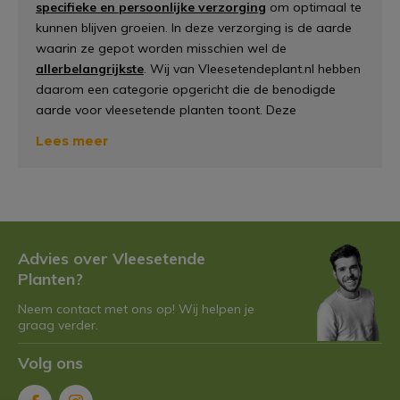
specifieke en persoonlijke verzorging
om optimaal te
kunnen blijven groeien. In deze verzorging is de aarde
waarin ze gepot worden misschien wel de
allerbelangrijkste
. Wij van Vleesetendeplant.nl hebben
daarom een categorie opgericht die de benodigde
aarde voor vleesetende planten toont. Deze
aardesoorten zijn speciaal samengesteld voor de
Lees meer
vleesetende planten.
Waarom hebben vleesetende
planten specifieke aarde
nodig?
Advies over Vleesetende
Planten?
Vleesetende planten halen hun voeding niet uit de
Neem contact met ons op! Wij helpen je
grond maar
uit insecten en ander dierlijk materiaal
. Je
graag verder.
zult een vleesetende plant dan ook sneller tegenkomen
in een voedingsarme bodem en niet zomaar in iedere
Volg ons
heide. Een bodem met veel voeding zal de vleesetende
plant namelijk eerder schade toebrengen. Deze planten