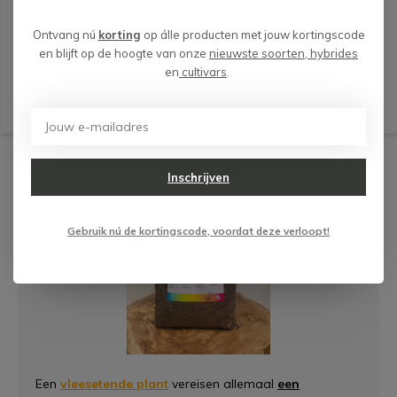
Ontvang nú
korting
op álle producten met jouw kortingscode
Deliverytime
en blijft op de hoogte van onze
nieuwste soorten, hybrides
€ 8,99
en
cultivars
.
Inschrijven
Gebruik nú de kortingscode, voordat deze verloopt!
Een
vleesetende plant
vereisen allemaal
een