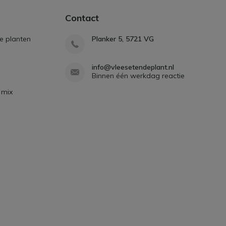
Contact
e planten
Planker 5, 5721 VG
info@vleesetendeplant.nl
Binnen één werkdag reactie
 mix