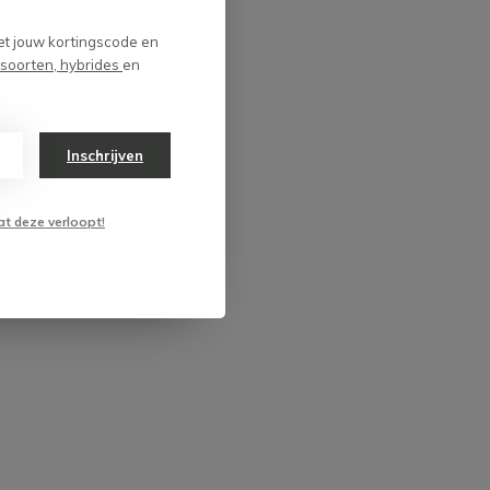
et jouw kortingscode en
 soorten, hybrides
en
Inschrijven
at deze verloopt!