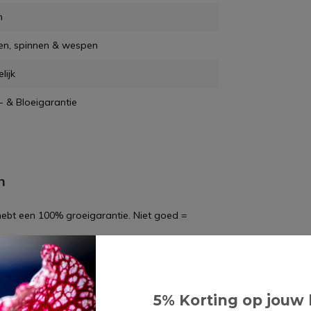
m
en, spinnen & wespen
lijk
- & Bloeigarantie
n
 hebt een 100% groeigarantie. Niet goed =
5% Korting op jouw 