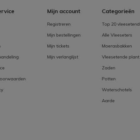
ervice
Mijn account
Categorieën
Registreren
Top 20 vleesetend
Mijn bestellingen
Alle Vleeseters
n
Mijn tickets
Moerasbakken
handeling
Mijn verlanglijst
Vleesetende plant
ice
Zaden
voorwaarden
Potten
cy
Waterschotels
Aarde