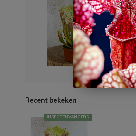
Dit 
Tromp
| ø 1
€ 15
Recent bekeken
INSECTENVANGERS