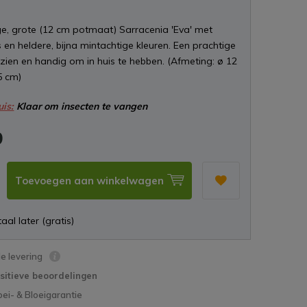
ge, grote (12 cm potmaat) Sarracenia 'Eva' met
 en heldere, bijna mintachtige kleuren. Een prachtige
zien en handig om in huis te hebben. (Afmeting: ø 12
5 cm)
uis:
Klaar om insecten te vangen
9
Toevoegen aan winkelwagen
aal later (gratis)
le levering
sitieve beoordelingen
oei- & Bloeigarantie