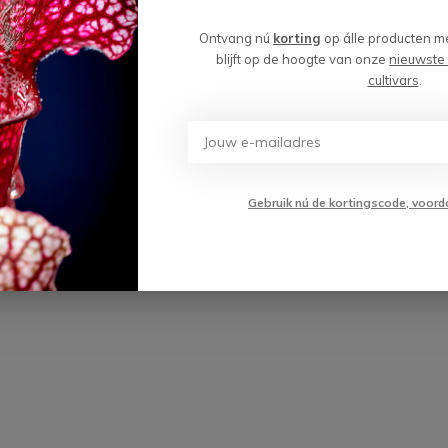
wordt 'm!
Ontvang nú
korting
op álle producten m
etbekerplant "Eva" - groot
blijft op de hoogte van onze
nieuwste
2 cm x ↕ 20-25 cm
cultivars
.
(0)
Toevoegen aan
,99
winkelwagen
Gebruik nú de kortingscode, voord