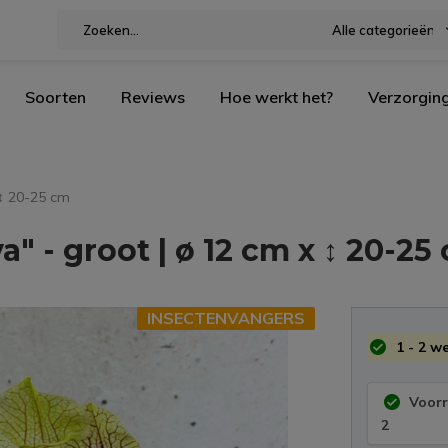
Alle categorieën
Soorten
Reviews
Hoe werkt het?
Verzorgin
 ↕ 20-25 cm
 - groot | ø 12 cm x ↕ 20-25
INSECTENVANGERS
1 - 2 w
Voor
2