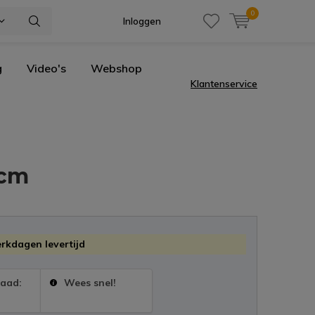
0
Inloggen
g
Video's
Webshop
Klantenservice
 cm
erkdagen levertijd
raad:
Wees snel!