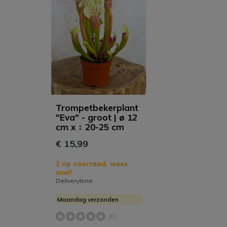
Trompetbekerplant
"Eva" - groot | ø 12
cm x ↕ 20-25 cm
€ 15,99
2 op voorraad, wees
snel!
Deliverytime
Maandag verzonden
(0)