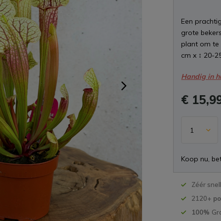
Een prachti
grote bekers
plant om te 
cm x ↕ 20-2
Handig in h
€ 15,9
Koop nu, bet
Zéér snel
2120+
po
100%
Gr