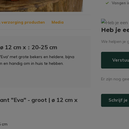
Vangen i
 verzorging producten
Media
Heb je e
We helpen je g
 ø 12 cm x ↕ 20-25 cm
Eva' met grote bekers en heldere, bijna
Verstuu
en en handig om in huis te hebben.
Er zijn nog ge
ant "Eva" - groot | ø 12 cm x
Schrijf j
5 cm