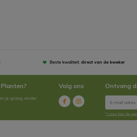
s
Beste kwaliteit:
direct van de kweker
 Planten?
Volg ons
Ontvang d
n je graag verder.
* Lees hier de we