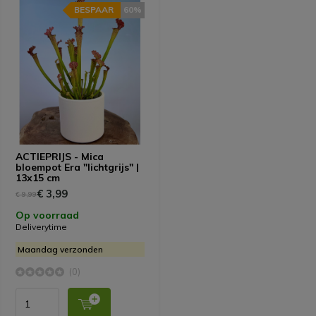
BESPAAR
60%
ACTIEPRIJS - Mica
bloempot Era "lichtgrijs" |
13x15 cm
€ 3,99
€ 9,99
Op voorraad
Deliverytime
Maandag verzonden
(0)