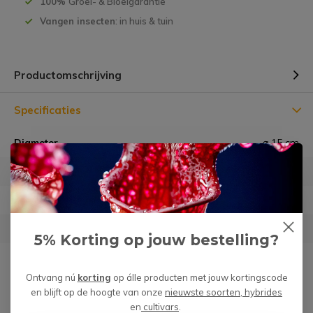
100%
Groei- & Bloeigarantie
Vangen insecten
: in huis & tuin
Productomschrijving
Specificaties
Diameter
⌀ 15 cm
Hoogte
13 cm
Materiaal
Aardewerk (geglazuurd)
Geschikt voor
Kleine en Middelgrote planten
5% Korting op jouw bestelling?
Garantie
Géén risico m.b.t. verzending
Ontvang nú
korting
op álle producten met jouw kortingscode
en blijft op de hoogte van onze
nieuwste soorten, hybrides
en
cultivars
.