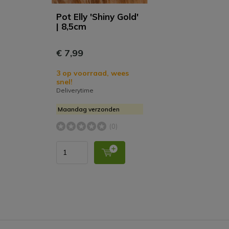
Pot Elly 'Shiny Gold'
| 8,5cm
€ 7,99
3 op voorraad, wees
snel!
Deliverytime
Maandag verzonden
(0)