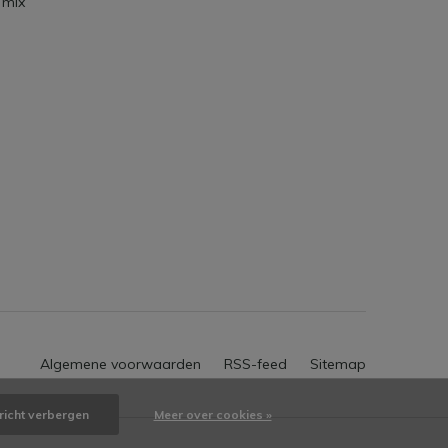
 mix
Algemene voorwaarden
RSS-feed
Sitemap
richt verbergen
Meer over cookies »