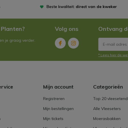
s
Beste kwaliteit:
direct van de kweker
 Planten?
Volg ons
Ontvang d
n je graag verder.
* Lees hier de we
ervice
Mijn account
Categorieën
Registreren
Top 20 vleesetend
Mijn bestellingen
Alle Vleeseters
n
Mijn tickets
Moerasbakken