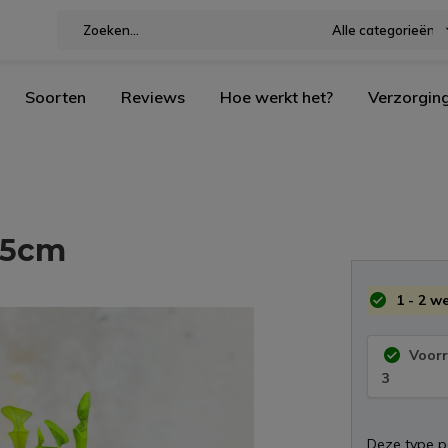
Alle categorieën
Soorten
Reviews
Hoe werkt het?
Verzorgin
8,5cm
1 - 2 w
Voor
3
Deze type po