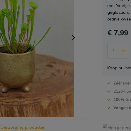
met 'voetjes
geglazuurd, 
oranje kwee
€ 7,99
Koop nu, bet
Zéér snel
2120+
po
100%
Gr
Vangen i
 verzorging producten