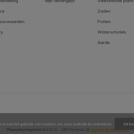
handeling
Mijn verlanglijst
Vleesetende plant
ice
Zaden
voorwaarden
Potten
cy
Waterschotels
Aarde
ord met het gebruik van cookies om onze website te verbeteren.
Dit be
Vleesetendeplant.nl
4,9
/
5
-
299
Reviews @
Google My Business