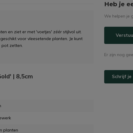
Heb je e
We helpen je g
n en ziet er met 'voetjes' zéér stijlvol uit.
Verstuu
geschikt voor vleesetende planten. Je kunt
 pot zetten.
Er zijn nog ge
Gold' | 8,5cm
Schrijf j
m
ewerk
m planten