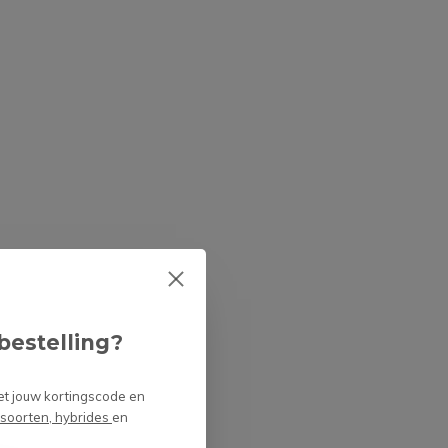
bestelling?
et jouw kortingscode en
 soorten, hybrides
en