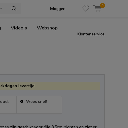
0
Inloggen
g
Video's
Webshop
Klantenservice
erkdagen levertijd
raad:
Wees snel!
tjes zijn geschikt voor álle 8,5cm planten en ziet er