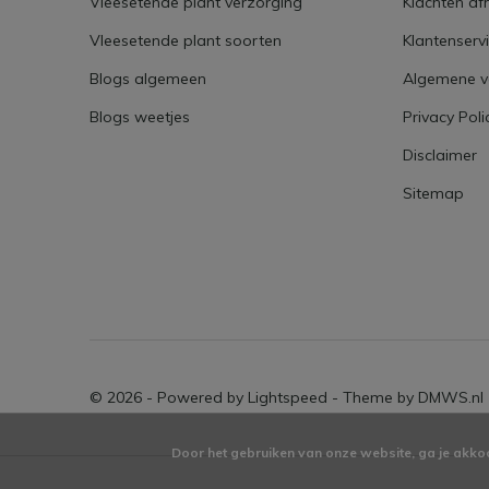
Vleesetende plant verzorging
Klachten af
Vleesetende plant soorten
Klantenserv
Blogs algemeen
Algemene 
Blogs weetjes
Privacy Poli
Disclaimer
Sitemap
© 2026 - Powered by
Lightspeed
- Theme by
DMWS.nl
Door het gebruiken van onze website, ga je akko