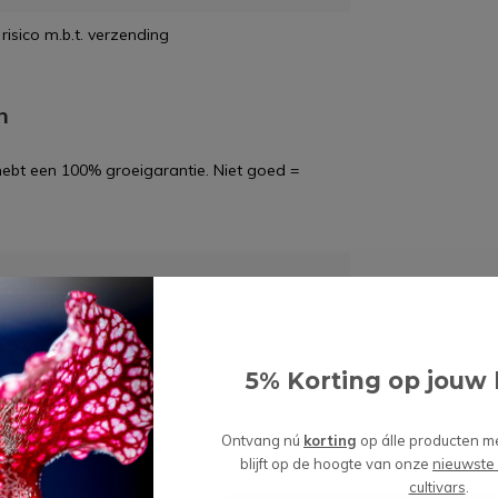
risico m.b.t. verzending
n
 hebt een 100% groeigarantie. Niet goed =
wordt 'm!
ly 'Shiny Gold' | 8,5cm
5% Korting op jouw 
(0)
Ontvang nú
korting
op álle producten m
blijft op de hoogte van onze
nieuwste
Toevoegen aan
cultivars
.
99