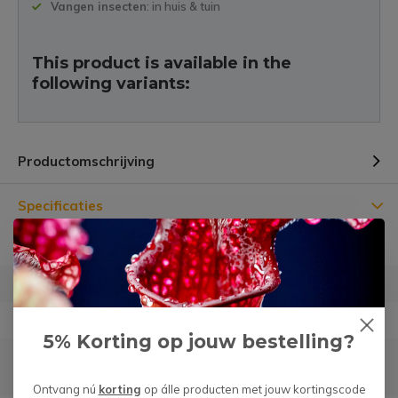
Vangen insecten
: in huis & tuin
This product is available in the
following variants:
Productomschrijving
Specificaties
Diameter
⌀ 17 cm
Hoogte
15 cm
Materiaal
Kunststof
5% Korting op jouw bestelling?
Geschikt voor
8,5 en 12 cm planten en
moerasbakken
Ontvang nú
korting
op álle producten met jouw kortingscode