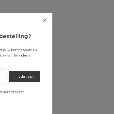
bestelling?
et jouw kortingscode en
 soorten, hybrides
en
Inschrijven
at deze verloopt!