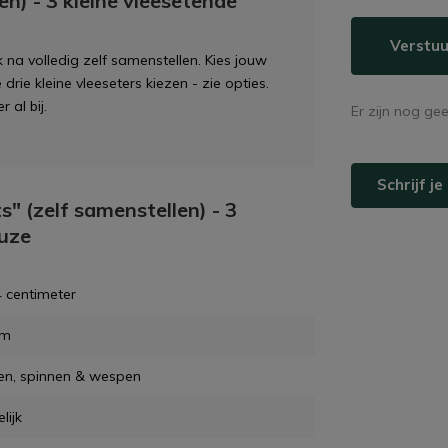
en) - 3 kleine vleesetende
Verstuu
na volledig zelf samenstellen. Kies jouw
drie kleine vleeseters kiezen - zie opties.
 al bij.
Er zijn nog ge
Schrijf j
s" (zelf samenstellen) - 3
euze
 centimeter
cm
en, spinnen & wespen
lijk