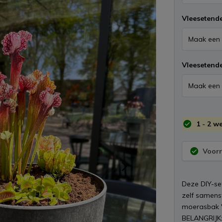
Vleesetende
Vleesetende
1 - 2 w
Voorr
Deze DIY-se
zelf samenst
moerasbak "F
BELANGRIJK: 