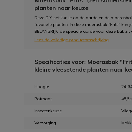
Moerasbak "Frits" (zelf samenstell
planten naar keuze
Deze DIY-set kun je op de aarde en de moerasbak 
favoriete planten. In deze moerasbak "Frits" kun je 
BELANGRIJK: de speciale aarde voor deze bak zit er
Lees de volledige productomschrijving
Specificaties voor: Moerasbak "Frit
kleine vleesetende planten naar k
Hoogte
24-34
Potmaat
⌀8,5
Insectenkeuze
Vlieg
Verzorging
Makke