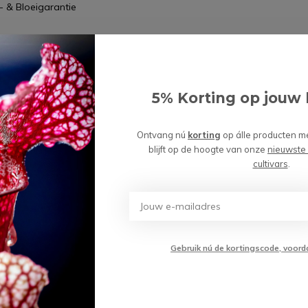
- & Bloeigarantie
n
5% Korting op jouw 
 hebt een 100% groeigarantie. Niet goed =
Ontvang nú
korting
op álle producten m
blijft op de hoogte van onze
nieuwste
cultivars
.
wordt 'm!
sbak "Frits" (zelf
Gebruik nú de kortingscode, voord
stellen) - 3 kleine
etende planten naar keuze
(0)