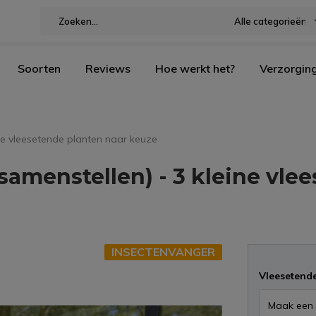
Alle categorieën
Soorten
Reviews
Hoe werkt het?
Verzorgin
ine vleesetende planten naar keuze
 samenstellen) - 3 kleine vle
INSECTENVANGER
Vleesetende