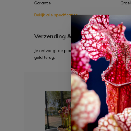
Garantie
Groei
Bekijk alle specificaties
Verzending & verzorging producte
Je ontvangt de planten in perfecte staat en en je
geld terug.
Dit 
Moera
samen
vlees