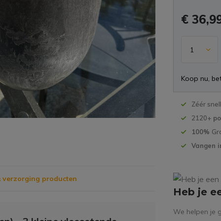
€ 36,9
Koop nu, bet
Zéér snel
2120+
po
100%
Gr
Vangen i
 verzorging producten
Heb je e
We helpen je g