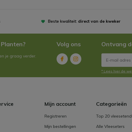
s
Beste kwaliteit:
direct van de kweker
 Planten?
Volg ons
Ontvang d
n je graag verder.
* Lees hier de we
ervice
Mijn account
Categorieën
Registreren
Top 20 vleesetend
Mijn bestellingen
Alle Vleeseters