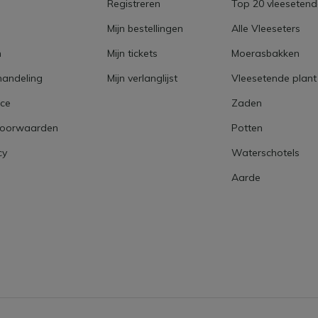
Registreren
Top 20 vleesetend
Mijn bestellingen
Alle Vleeseters
n
Mijn tickets
Moerasbakken
handeling
Mijn verlanglijst
Vleesetende plant
SA
ice
Zaden
voorwaarden
Potten
cy
Waterschotels
Aarde
RL