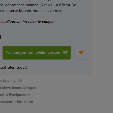
e vleesetende planten (6 stuks - ø 8,5cm). De
ben diverse kleuren, maten en vormen.
uis:
Klaar om insecten te vangen
9
Toevoegen aan winkelwagen
aal later (gratis)
le levering
sitieve beoordelingen
oei- & Bloeigarantie
nsecten
: in huis & tuin