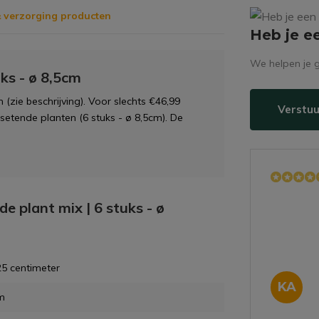
 verzorging producten
Heb je e
We helpen je g
uks - ø 8,5cm
(zie beschrijving). Voor slechts €46,99
Verstuu
setende planten (6 stuks - ø 8,5cm). De
de plant mix | 6 stuks - ø
25 centimeter
KA
m