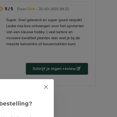
5 / 5
Door
Dirk
- 25-03-2025 09:22
Super. Snel geleverd en super goed verpakt.
Leuke mix box ontvangen voor het opstarten
van een nieuwe hobby :) veel betere en
mooiere kwaliteit planten dan wat je bij de
meeste tuincentra of bouwmarkten kunt
vinden, zeker de moeite waard om bij deze
webwinkel te bestellen! Ik ben er heel blij mee!
+
Snel geleverd
Schrijf je eigen review
+
Hele mooie planten
+
Erg goed en individueel verpakt met
bubblewrap
-
Geen enkele
bestelling?
4 / 5
Door
Frans
- 20-02-2025 10:15