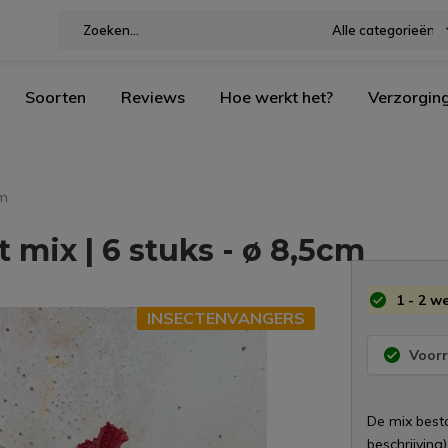
Alle categorieën
Soorten
Reviews
Hoe werkt het?
Verzorgin
cm
 mix | 6 stuks - ø 8,5cm
1 - 2 w
INSECTENVANGERS
Voorr
De mix besta
beschrijving