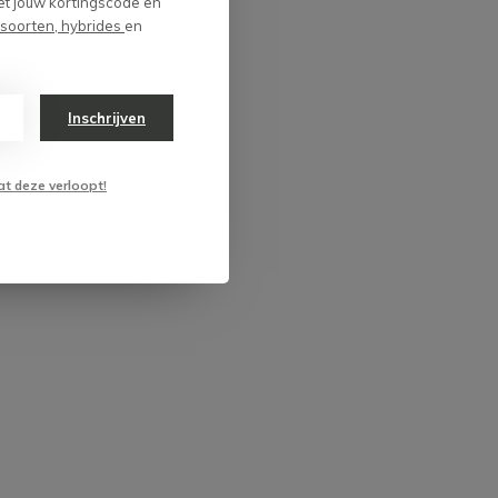
et jouw kortingscode en
 soorten, hybrides
en
Mooi op tijd afgeleverd, ondanks het betaling
misverstand. Goed verpakt .
+
Zien er allemaal fris uit.
Inschrijven
-
Geen
at deze verloopt!
5 / 5
Door
Vermeer
- 14-01-2025 18:26
Helemaal top, netjes verpakt.
+
Verpakking
5 / 5
Door
Jp mahu
- 02-01-2025 13:03
Perfect
+
Mooie kanten
-
Nog niks op te merken