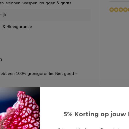
en, spinnen, wespen, muggen & gnats
lijk
- & Bloeigarantie
n
 hebt een 100% groeigarantie. Niet goed =
DK
5% Korting op jouw 
wordt 'm!
 vleesetende plant mix | 6