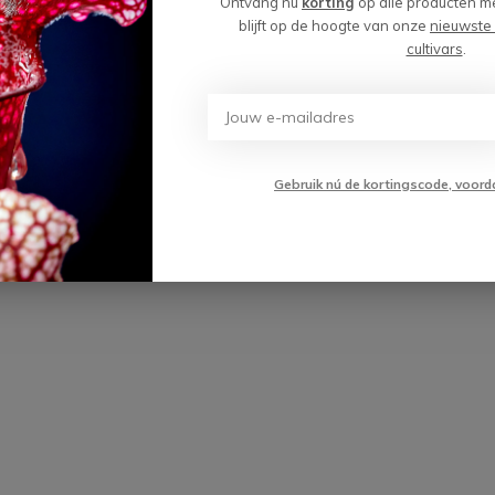
Ontvang nú
korting
op álle producten m
 - ø 8,5cm
blijft op de hoogte van onze
nieuwste
cultivars
.
(92)
FS
Toevoegen aan
,99
winkelwagen
Gebruik nú de kortingscode, voord
VR
JM