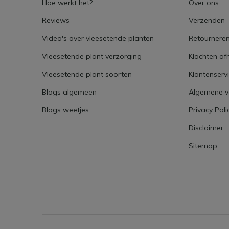
Hoe werkt het?
Over ons
Reviews
Verzenden
Video's over vleesetende planten
Retournere
Vleesetende plant verzorging
Klachten af
Vleesetende plant soorten
Klantenserv
Blogs algemeen
Algemene 
Blogs weetjes
Privacy Poli
Disclaimer
Sitemap