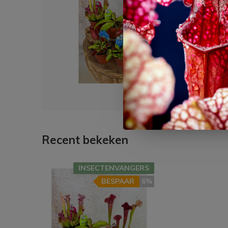
stuks
€ 49,99
€ 46
Recent bekeken
INSECTENVANGERS
BESPAAR
6%