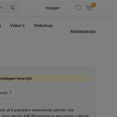
0
Inloggen
g
Video's
Webshop
Klantenservice
erkdagen levertijd
aad: 7
at uit 6 populaire vleesetende planten (zie
). Voor slechts €46,99 ontvang je een mooie collectie