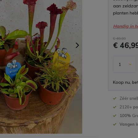
aan zeldzam
planten heb
Handig in h
€ 49,99
€ 46,9
Koop nu, bet
Zéér snel
2120+
po
100%
Gr
Vangen i