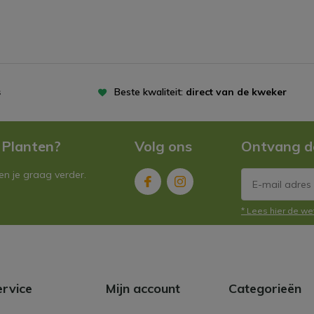
DH
s
Beste kwaliteit:
direct van de kweker
 Planten?
Volg ons
Ontvang d
n je graag verder.
JD
* Lees hier de we
ervice
Mijn account
Categorieën