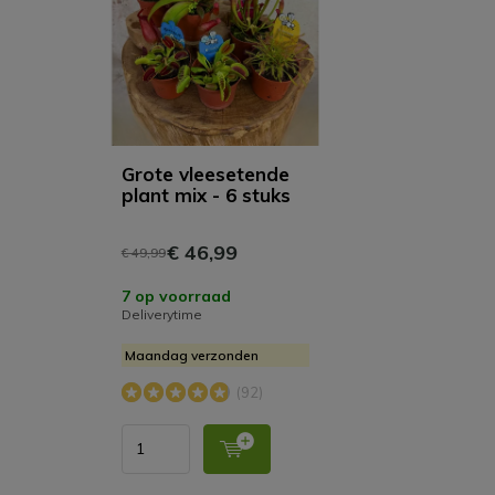
Grote vleesetende
plant mix - 6 stuks
€ 46,99
€ 49,99
7 op voorraad
Deliverytime
Maandag verzonden
(92)