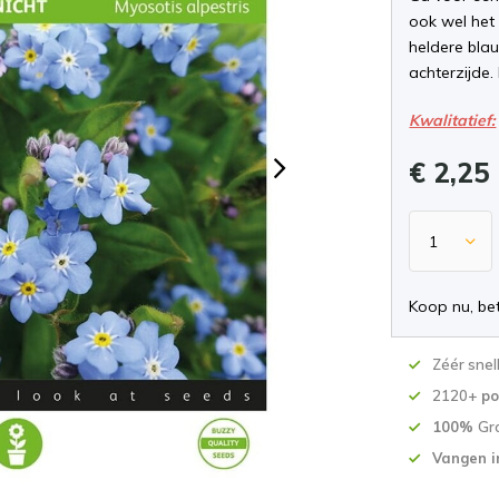
ook wel het
heldere blau
achterzijde.
Kwalitatief:
€ 2,25
Koop nu, bet
Zéér snel
2120+
po
100%
Gr
Vangen i