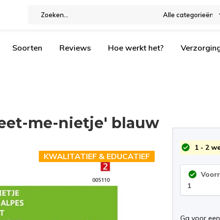
Alle categorieën
Soorten
Reviews
Hoe werkt het?
Verzorgin
eet-me-nietje' blauw
1 - 2 w
KWALITATIEF & EDUCATIEF
Voor
1
Ga voor een