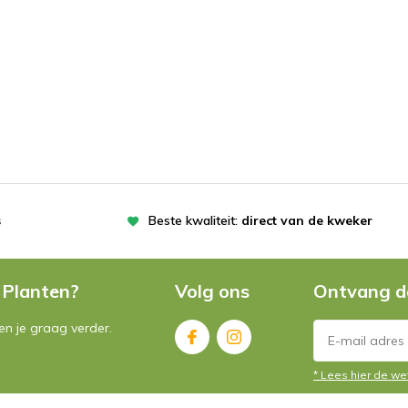
s
Beste kwaliteit:
direct van de kweker
 Planten?
Volg ons
Ontvang d
n je graag verder.
* Lees hier de we