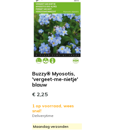
Buzzy® Myosotis,
'vergeet-me-nietje'
blauw
€ 2,25
1 op voorraad, wees
snel!
Deliverytime
Maandag verzonden