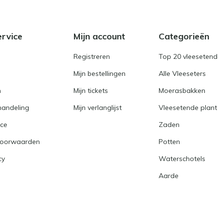
ervice
Mijn account
Categorieën
Registreren
Top 20 vleesetend
Mijn bestellingen
Alle Vleeseters
n
Mijn tickets
Moerasbakken
handeling
Mijn verlanglijst
Vleesetende plant
ice
Zaden
voorwaarden
Potten
cy
Waterschotels
Aarde