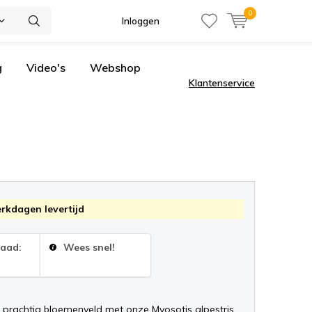
0
Inloggen
g
Video's
Webshop
Klantenservice
erkdagen levertijd
raad:
Wees snel!
 prachtig bloemenveld met onze Myosotis alpestris,