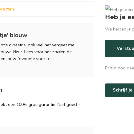
oducten
Heb je e
We helpen je g
tje' blauw
tis alpestris, ook wel het vergeet me
Verstuu
blauwe kleur. Lees voor het zaaien de
en jouw favoriete soort uit.
Er zijn nog ge
n
Schrijf j
 hebt een 100% groeigarantie. Niet goed =