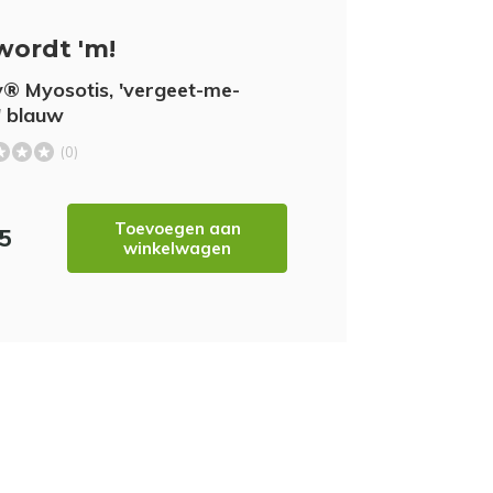
wordt 'm!
® Myosotis, 'vergeet-me-
e' blauw
(0)
Toevoegen aan
25
winkelwagen