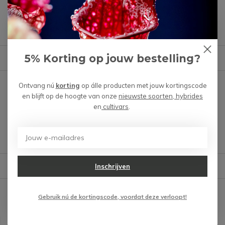
Heb je een vraag over dit product?
We helpen je graag met het vinden van het juiste product.
5% Korting op jouw bestelling?
Reviews
Verstuur mail
Er zijn nog geen reviews
Ontvang nú
korting
op álle producten met jouw kortingscode
geschreven over dit product.
en blijft op de hoogte van onze
nieuwste soorten, hybrides
en
cultivars
.
Schrijf je eigen review
Verzending & verzorging producten
Inschrijven
Gebruik nú de kortingscode, voordat deze verloopt!
Recent bekeken
KWALITATIEF & EDUCATIEF